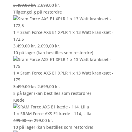
Den
Den
3.499,00
kr.
2.699,00
kr.
oprindelige
aktuelle
Tilgængelig på restordre
pris
pris
var:
er:
3.499,00 kr..
2.699,00 kr..
1 × Sram Force AXS E1 XPLR 1 x 13 Watt kranksæt -
172,5
Den
Den
3.499,00
kr.
2.699,00
kr.
oprindelige
aktuelle
10 på lager (kan bestilles som restordre)
pris
pris
var:
er:
3.499,00 kr..
2.699,00 kr..
1 × Sram Force AXS E1 XPLR 1 x 13 Watt kranksæt -
175
Den
Den
3.499,00
kr.
2.699,00
kr.
oprindelige
aktuelle
5 på lager (kan bestilles som restordre)
pris
pris
Kæde
var:
er:
3.499,00 kr..
2.699,00 kr..
1 × SRAM Force AXS E1 kæde - 114, Lilla
Den
Den
499,00
kr.
299,00
kr.
oprindelige
aktuelle
10 på lager (kan bestilles som restordre)