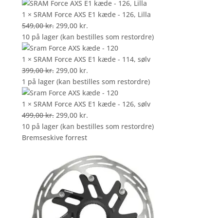
pris
pris
var:
er:
1 × SRAM Force AXS E1 kæde - 126, Lilla
499,00 kr..
Den
299,00 kr..
Den
549,00
kr.
299,00
kr.
oprindelige
aktuelle
10 på lager (kan bestilles som restordre)
pris
pris
var:
er:
1 × SRAM Force AXS E1 kæde - 114, sølv
549,00 kr..
Den
299,00 kr..
Den
399,00
kr.
299,00
kr.
oprindelige
aktuelle
1 på lager (kan bestilles som restordre)
pris
pris
var:
er:
1 × SRAM Force AXS E1 kæde - 126, sølv
399,00 kr..
Den
299,00 kr..
Den
499,00
kr.
299,00
kr.
oprindelige
aktuelle
10 på lager (kan bestilles som restordre)
pris
pris
Bremseskive forrest
var:
er:
499,00 kr..
299,00 kr..