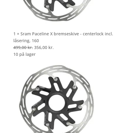
1 × Sram Paceline X bremseskive - centerlock incl.
låsering, 160
Den
Den
499,00
kr.
356,00
kr.
oprindelige
aktuelle
10 på lager
pris
pris
var:
er:
499,00 kr..
356,00 kr..