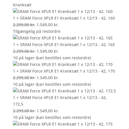
oprindelige
aktuelle
Kranksæt
pris
pris
var:
er:
1 × SRAM Force XPLR E1 Kranksæt 1 x 12/13 - 42, 160
2.199,00 kr..
Den
1.899,00 kr..
Den
2.299,00
kr.
1.549,00
kr.
oprindelige
aktuelle
Tilgængelig på restordre
pris
pris
var:
er:
1 × SRAM Force XPLR E1 Kranksæt 1 x 12/13 - 42, 165
2.299,00 kr..
Den
1.549,00 kr..
Den
2.299,00
kr.
1.549,00
kr.
oprindelige
aktuelle
10 på lager (kan bestilles som restordre)
pris
pris
var:
er:
1 × SRAM Force XPLR E1 Kranksæt 1 x 12/13 - 42, 170
2.299,00 kr..
Den
1.549,00 kr..
Den
2.299,00
kr.
1.549,00
kr.
oprindelige
aktuelle
10 på lager (kan bestilles som restordre)
pris
pris
var:
er:
1 × SRAM Force XPLR E1 Kranksæt 1 x 12/13 - 42,
2.299,00 kr..
1.549,00 kr..
172,5
Den
Den
2.299,00
kr.
1.549,00
kr.
oprindelige
aktuelle
10 på lager (kan bestilles som restordre)
pris
pris