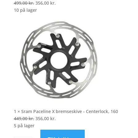
Den
Den
499,00
kr.
356,00
kr.
oprindelige
aktuelle
10 på lager
pris
pris
var:
er:
499,00 kr..
356,00 kr..
1 × Sram Paceline X bremseskive - Centerlock, 160
Den
Den
449,00
kr.
356,00
kr.
oprindelige
aktuelle
5 på lager
pris
pris