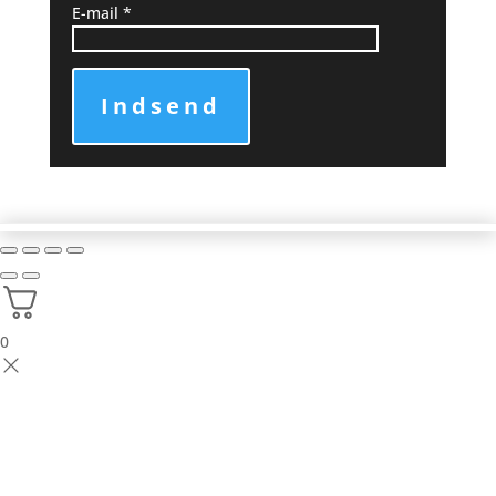
E-mail
*
Indsend
0