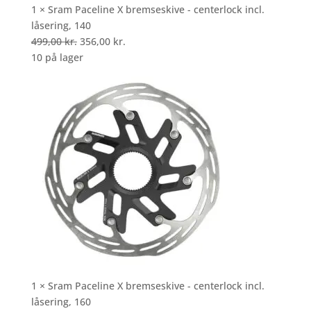
1 × Sram Paceline X bremseskive - centerlock incl.
låsering, 140
Den
Den
499,00
kr.
356,00
kr.
oprindelige
aktuelle
10 på lager
pris
pris
var:
er:
499,00 kr..
356,00 kr..
1 × Sram Paceline X bremseskive - centerlock incl.
låsering, 160