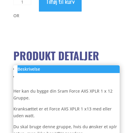
Tilføj til kurv
var:
er:
Sram
449,00 kr..
356,00 kr..
Force
AXS
OR
XPLR
Gruppe
1
x
12
PRODUKT DETALJER
antal
Beskrivelse
Anmeldelser (0)
Her kan du bygge din Sram Force AXS XPLR 1 x 12
Gruppe.
Kranksættet er et Force AXS XPLR 1 x13 med eller
uden watt.
Du skal bruge denne gruppe, hvis du ønsker et xplr