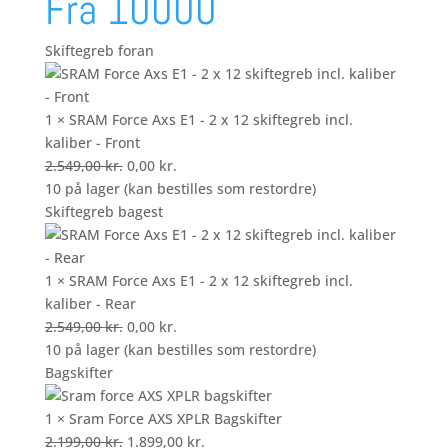
Fra 10000
Skiftegreb foran
1 × SRAM Force Axs E1 - 2 x 12 skiftegreb incl.
kaliber - Front
Den
Den
2.549,00
kr.
0,00
kr.
oprindelige
aktuelle
10 på lager (kan bestilles som restordre)
pris
pris
Skiftegreb bagest
var:
er:
2.549,00 kr..
0,00 kr..
1 × SRAM Force Axs E1 - 2 x 12 skiftegreb incl.
kaliber - Rear
Den
Den
2.549,00
kr.
0,00
kr.
oprindelige
aktuelle
10 på lager (kan bestilles som restordre)
pris
pris
Bagskifter
var:
er:
2.549,00 kr..
0,00 kr..
1 × Sram Force AXS XPLR Bagskifter
Den
Den
2.199,00
kr.
1.899,00
kr.