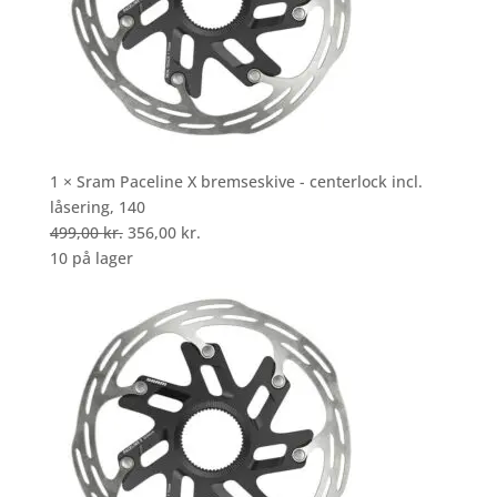
1 × Sram Paceline X bremseskive - centerlock incl.
låsering, 140
Den
Den
499,00
kr.
356,00
kr.
oprindelige
aktuelle
10 på lager
pris
pris
var:
er:
499,00 kr..
356,00 kr..