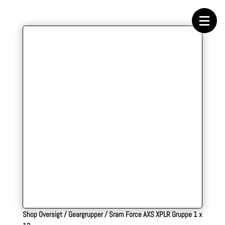
Forside
Cykeltasker
Cykeltøj
Cykler
Energi
Geargrupper
Shop
Hjul
Komponenter
Sko
Tilbehør
Værktøj
Wattmålere
Outlet
Shop Oversigt
/
Geargrupper
/
Sram Force AXS XPLR Gruppe 1 x