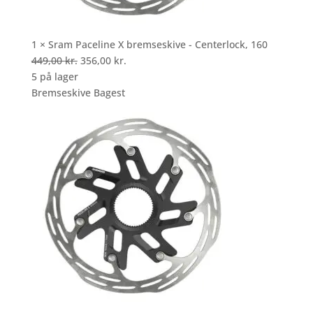
1 × Sram Paceline X bremseskive - Centerlock, 160
Den
Den
449,00
kr.
356,00
kr.
oprindelige
aktuelle
5 på lager
pris
pris
Bremseskive Bagest
var:
er:
449,00 kr..
356,00 kr..