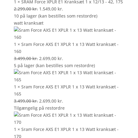
var:
er:
1 × SRAM Force XPLR E1 Kranksæt 1 x 12/13 - 42, 175
2.299,00 kr..
Den
1.549,00 kr..
Den
2.299,00
kr.
1.549,00
kr.
oprindelige
aktuelle
10 på lager (kan bestilles som restordre)
pris
pris
watt kranksæt
var:
er:
2.299,00 kr..
1.549,00 kr..
1 × Sram Force AXS E1 XPLR 1 x 13 Watt kranksæt -
160
Den
Den
3.499,00
kr.
2.699,00
kr.
oprindelige
aktuelle
5 på lager (kan bestilles som restordre)
pris
pris
var:
er:
3.499,00 kr..
2.699,00 kr..
1 × Sram Force AXS E1 XPLR 1 x 13 Watt kranksæt -
165
Den
Den
3.499,00
kr.
2.699,00
kr.
oprindelige
aktuelle
Tilgængelig på restordre
pris
pris
var:
er:
3.499,00 kr..
2.699,00 kr..
1 × Sram Force AXS E1 XPLR 1 x 13 Watt kranksæt -
170