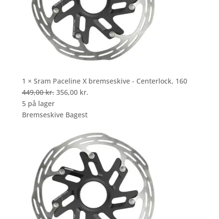
1 × Sram Paceline X bremseskive - Centerlock, 160
Den
Den
449,00
kr.
356,00
kr.
oprindelige
aktuelle
5 på lager
pris
pris
Bremseskive Bagest
var:
er:
449,00 kr..
356,00 kr..