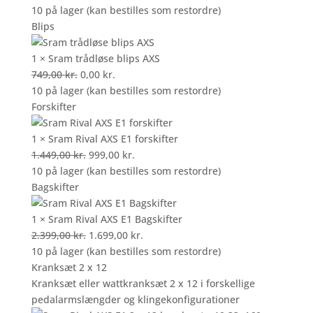
oprindelige
aktuelle
10 på lager (kan bestilles som restordre)
pris
pris
Blips
var:
er:
1.749,00 kr..
0,00 kr..
1 × Sram trådløse blips AXS
Den
Den
749,00
kr.
0,00
kr.
oprindelige
aktuelle
10 på lager (kan bestilles som restordre)
pris
pris
Forskifter
var:
er:
749,00 kr..
0,00 kr..
1 × Sram Rival AXS E1 forskifter
Den
Den
1.449,00
kr.
999,00
kr.
oprindelige
aktuelle
10 på lager (kan bestilles som restordre)
pris
pris
Bagskifter
var:
er:
1.449,00 kr..
999,00 kr..
1 × Sram Rival AXS E1 Bagskifter
Den
Den
2.399,00
kr.
1.699,00
kr.
oprindelige
aktuelle
10 på lager (kan bestilles som restordre)
pris
pris
Kranksæt 2 x 12
var:
er:
Kranksæt eller wattkranksæt 2 x 12 i forskellige
2.399,00 kr..
1.699,00 kr..
pedalarmslængder og klingekonfigurationer