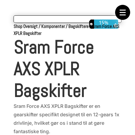
Forside
Cykeltasker
Cykeltøj
Cykler
15%
Energi
Shop Oversigt
/
Komponenter
/
Bagskiftere
/
Sram Force AXS
Geargrupper
XPLR Bagskifter
Shop
Sram Force
Hjul
Komponenter
Sko
Tilbehør
AXS XPLR
Værktøj
Wattmålere
Outlet
Bagskifter
Sram Force AXS XPLR Bagskifter er en
gearskifter specifikt designet til en 12-gears 1x
drivlinje, hvilket gør os i stand til at gøre
fantastiske ting.