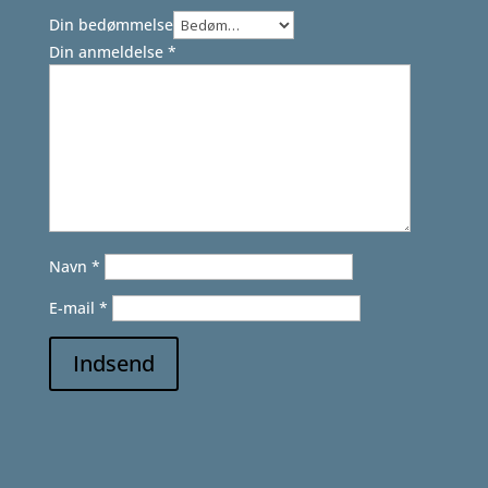
Din bedømmelse
Din anmeldelse
*
Navn
*
E-mail
*
Indsend