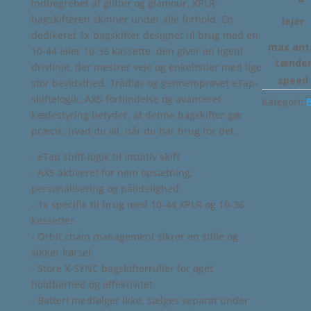
Indbegrebet af glitter og glamour, XPLR-
bagskifteren skinner under alle forhold. En
lejer
dedikeret 1x bagskifter designet til brug med en
max ant
10-44 eller 10-36 kassette, den giver en ligetil
tænde
drivlinje, der mestrer veje og enkeltstier med lige
speed
stor bevidsthed. Trådløs og gennemprøvet eTap-
skiftelogik, AXS-forbindelse og avanceret
Kategori:
B
kædestyring betyder, at denne bagskifter gør
præcis, hvad du vil, når du har brug for det.
- eTap shift-logik til intuitiv skift
- AXS aktiveret for nem opsætning,
personalisering og pålidelighed
- 1x specifik til brug med 10-44 XPLR og 10-36
kassetter
- Orbit chain management sikrer en stille og
sikker kørsel
- Store X-SYNC bagskifterruller for øget
holdbarhed og effektivitet
- Batteri medfølger ikke, sælges separat under