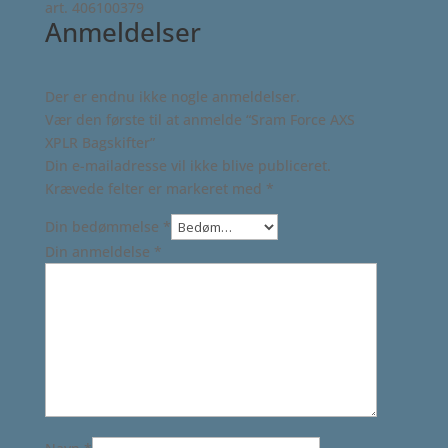
art. 406100379
Anmeldelser
Der er endnu ikke nogle anmeldelser.
Vær den første til at anmelde “Sram Force AXS
XPLR Bagskifter”
Din e-mailadresse vil ikke blive publiceret.
Krævede felter er markeret med
*
Din bedømmelse
*
Din anmeldelse
*