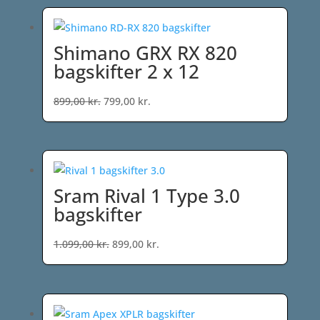
var:
er:
949,00 kr..
549,00 kr..
Shimano GRX RX 820
bagskifter 2 x 12
Den
Den
899,00
kr.
799,00
kr.
oprindelige
aktuelle
pris
pris
var:
er:
899,00 kr..
799,00 kr..
Sram Rival 1 Type 3.0
bagskifter
Den
Den
1.099,00
kr.
899,00
kr.
oprindelige
aktuelle
pris
pris
var:
er:
1.099,00 kr..
899,00 kr..