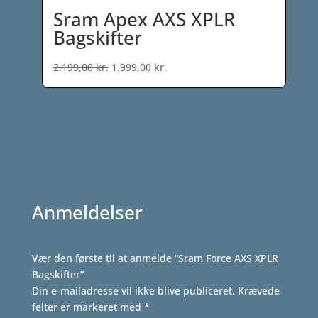
Sram Apex AXS XPLR
Bagskifter
Den
Den
2.199,00
kr.
1.999,00
kr.
oprindelige
aktuelle
pris
pris
var:
er:
2.199,00 kr..
1.999,00 kr..
Anmeldelser
Vær den første til at anmelde “Sram Force AXS XPLR
Bagskifter”
Din e-mailadresse vil ikke blive publiceret.
Krævede
felter er markeret med
*