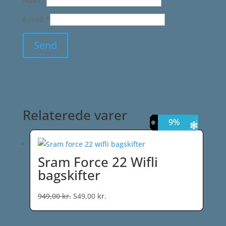
Navn
*
E-mail
*
Relaterede varer
42%
11%
18%
9%
Sram Force 22 Wifli
bagskifter
Den
Den
949,00
kr.
549,00
kr.
oprindelige
aktuelle
pris
pris