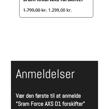
Den
Den
1.799,00
kr.
1.299,00
kr.
oprindelige
aktuelle
pris
pris
var:
er:
1.799,00 kr..
1.299,00 kr..
Anmeldelser
Vær den første til at anmelde
“Sram Force AXS D1 forskifter”