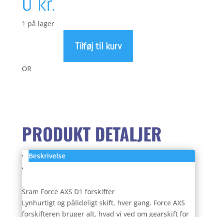
Den
oprindelige
0
kr.
aktuelle
pris
1 på lager
Tilføj til kurv
Sram
pris
var:
Force
OR
AXS
er:
1.699,00 kr.
D1
forskifter
antal
1.000,00 kr..
PRODUKT DETALJER
Beskrivelse
Anmeldelser (0)
Sram Force AXS D1 forskifter
Lynhurtigt og pålideligt skift, hver gang. Force AXS
forskifteren bruger alt, hvad vi ved om gearskift for