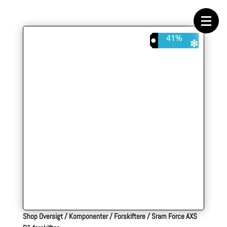
Forside
Cykeltasker
Cykeltøj
Cykler
41%
Energi
Geargrupper
Shop
Hjul
Komponenter
Sko
Tilbehør
Værktøj
Wattmålere
Outlet
Shop Oversigt
/
Komponenter
/
Forskiftere
/
Sram Force AXS