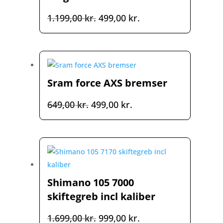
Den
Den
1.199,00
kr.
499,00
kr.
oprindelige
aktuelle
pris
pris
var:
er:
1.199,00 kr..
499,00 kr..
Sram force AXS bremser
Den
Den
649,00
kr.
499,00
kr.
oprindelige
aktuelle
pris
pris
var:
er:
649,00 kr..
499,00 kr..
Shimano 105 7000
skiftegreb incl kaliber
Den
Den
1.699,00
kr.
999,00
kr.