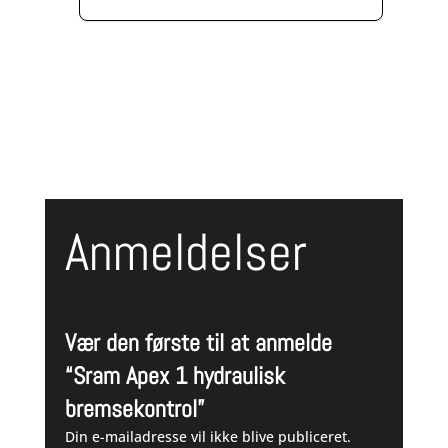
oprindelige
aktuelle
pris
pris
var:
er:
1.699,00 kr..
999,00 kr..
Anmeldelser
Vær den første til at anmelde
“Sram Apex 1 hydraulisk
bremsekontrol”
Din e-mailadresse vil ikke blive publiceret.