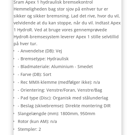
Sram Apex 1 hydraulisk bremsekontrol
Hemmeligheden bag stor sjov på enhver tur er
sikker og sikker bremsning. Lad det rive, hvor du vil,
velvidende at du kan stoppe, når du vil. Indtast Apex
1 HydroR. Ved at bruge vores gennemprøvede
HydroR-bremsesystem leverer Apex 1 stille selvtillid
på hver tur.
- Anvendelse (DB): Vej
- Bremsetype: Hydraulisk
- Bladmateriale: Aluminium - Smedet
- Farve (DB): Sort
- Rec MMX-klemme (medfølger ikke): n/a
- Orientering: Venstre/Foran, Venstre/Bag
- Pad type (Disc): Organisk med stålunderlag
- Beslag (skivebremse): Direkte montering DIR
Slangelængde (mm): 1800mm, 950mm
Rotor (kun AM): n/a
Stempler: 2