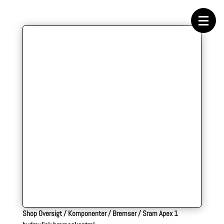
Forside
Cykeltasker
Cykeltøj
Cykler
Energi
Geargrupper
Shop
Hjul
Komponenter
Sko
Tilbehør
Værktøj
Wattmålere
Outlet
Shop Oversigt
/
Komponenter
/
Bremser
/
Sram Apex 1