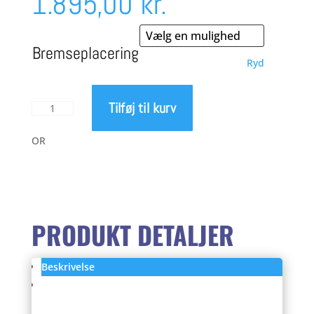
1.895,00
kr.
Bremseplacering
Ryd
Tilføj til kurv
Sram
Apex
1
OR
hydraulisk
bremsekontrol
antal
PRODUKT DETALJER
Beskrivelse
Anmeldelser (0)