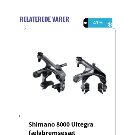
RELATEREDE VARER
58%
23%
41%
Shimano 8000 Ultegra
fælgbremsesæt