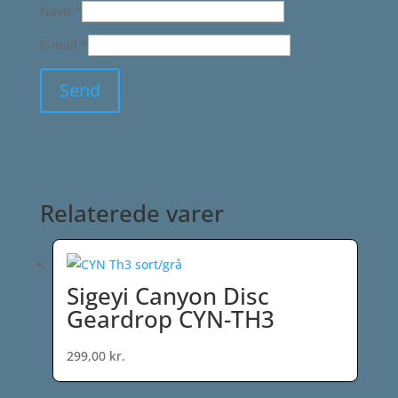
Navn
*
E-mail
*
Relaterede varer
Sigeyi Canyon Disc
Geardrop CYN-TH3
299,00
kr.