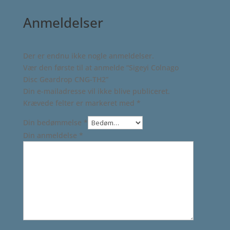
Anmeldelser
Der er endnu ikke nogle anmeldelser.
Vær den første til at anmelde “Sigeyi Colnago
Disc Geardrop CNG-TH2”
Din e-mailadresse vil ikke blive publiceret.
Krævede felter er markeret med
*
Din bedømmelse
*
Din anmeldelse
*