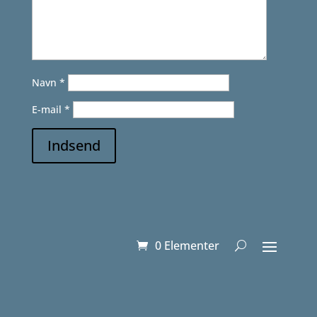
Navn
*
E-mail
*
Indsend
0 Elementer