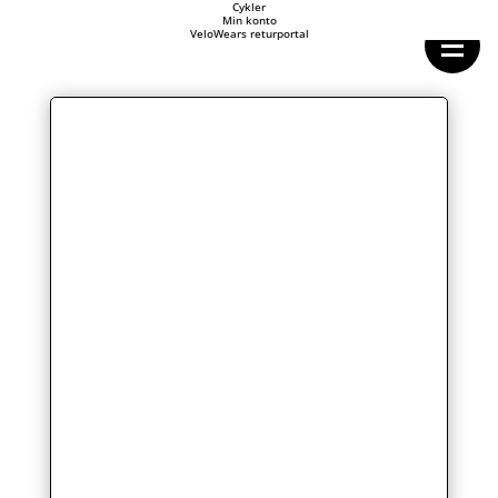
Forside
Cykler
Min konto
Cykeltasker
VeloWears returportal
Cykeltøj
Cykler
Energi
Geargrupper
Shop
Hjul
Komponenter
Sko
Tilbehør
Værktøj
Wattmålere
Outlet