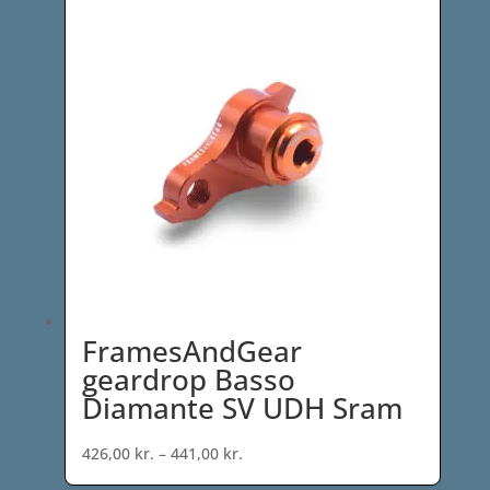
FramesAndGear
geardrop Basso
Diamante SV UDH Sram
Prisinterval:
426,00
kr.
–
441,00
kr.
426,00 kr.