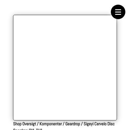
Forside
Cykeltasker
Cykeltøj
Cykler
Energi
Geargrupper
Shop
Hjul
Komponenter
Sko
Tilbehør
Værktøj
Wattmålere
Outlet
Shop Oversigt
/
Komponenter
/
Geardrop
/
Sigeyi Cervelo Disc