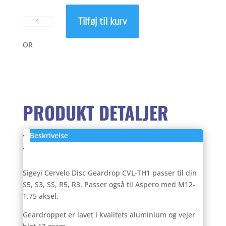
Tilføj til kurv
Sigeyi
Cervelo
Disc
OR
Geardrop
CVL-
TH1
antal
PRODUKT DETALJER
Beskrivelse
Anmeldelser (0)
Sigeyi Cervelo Disc Geardrop CVL-TH1 passer til din
S5, S3, SS, R5, R3. Passer også til Aspero med M12-
1.75 aksel.
Geardroppet er lavet i kvalitets aluminium og vejer