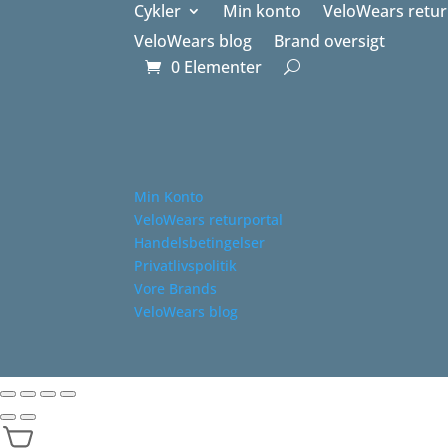
Cykler
Min konto
VeloWears retur
VeloWears blog
Brand oversigt
0 Elementer
Min Konto
VeloWears returportal
Handelsbetingelser
Privatlivspolitik
Vore Brands
VeloWears blog