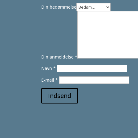
Din bedømmelse
Din anmeldelse
*
Navn
*
E-mail
*
Indsend