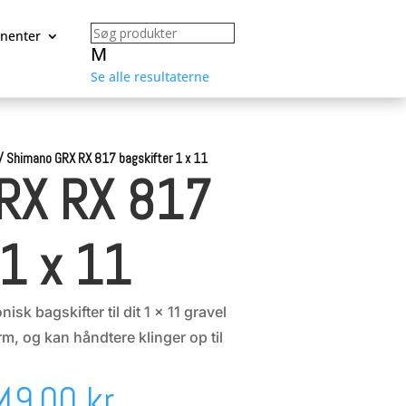
nenter
M
Se alle resultaterne
/
Shimano GRX RX 817 bagskifter 1 x 11
RX RX 817
 1 x 11
sk bagskifter til dit 1 x 11 gravel
rm, og kan håndtere klinger op til
n
Den
849,00
kr.