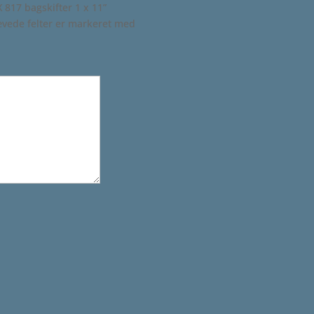
 817 bagskifter 1 x 11”
vede felter er markeret med