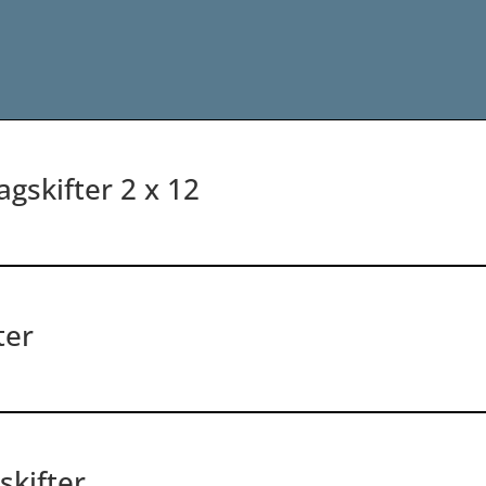
gskifter 2 x 12
ter
skifter