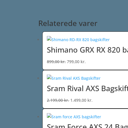
Relaterede varer
Shimano GRX RX 820 ba
Den
Den
899,00
kr.
799,00
kr.
oprindelige
aktuelle
pris
pris
var:
er:
Sram Rival AXS Bagskif
899,00 kr..
799,00 kr..
Den
Den
2.199,00
kr.
1.499,00
kr.
oprindelige
aktuelle
pris
pris
var:
er:
Sram Force AXS 24 Bag