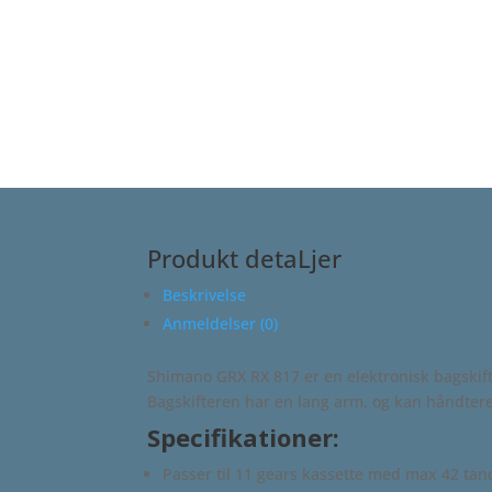
Produkt detaLjer
Beskrivelse
Anmeldelser (0)
Shimano GRX RX 817 er en elektronisk bagskifter
Bagskifteren har en lang arm, og kan håndtere 
Specifikationer:
Passer til 11 gears kassette med max 42 tan