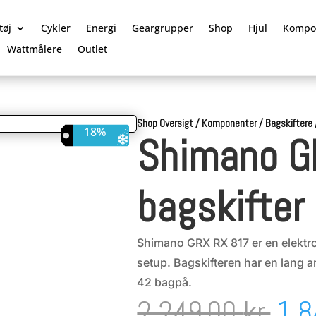
tøj
Cykler
Energi
Geargrupper
Shop
Hjul
Kompo
Wattmålere
Outlet
Shop Oversigt
/
Komponenter
/
Bagskiftere
18%
Shimano G
bagskifter
Shimano GRX RX 817 er en elektroni
setup. Bagskifteren har en lang a
42 bagpå.
De
2.249,00
kr.
1.