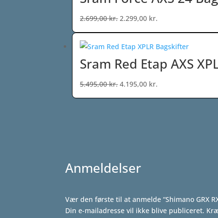
2.199,00 kr..
1.499,00 kr..
Den
Den
2.699,00
kr.
2.299,00
kr.
oprindelige
aktuelle
pris
pris
var:
er:
Sram Red Etap AXS XPL
2.699,00 kr..
2.299,00 kr..
Den
Den
5.495,00
kr.
4.195,00
kr.
oprindelige
aktuelle
pris
pris
var:
er:
5.495,00 kr..
4.195,00 kr..
Anmeldelser
Vær den første til at anmelde “Shimano GRX RX
Din e-mailadresse vil ikke blive publiceret.
Kræ