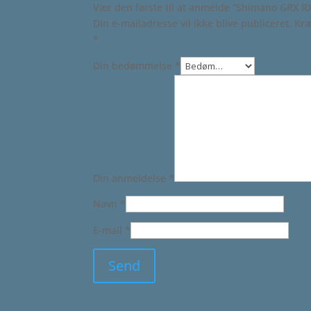
Vær den første til at anmelde “Shimano GRX RX
Din e-mailadresse vil ikke blive publiceret.
Kræ
*
Din bedømmelse
*
Din anmeldelse
*
Navn
*
E-mail
*