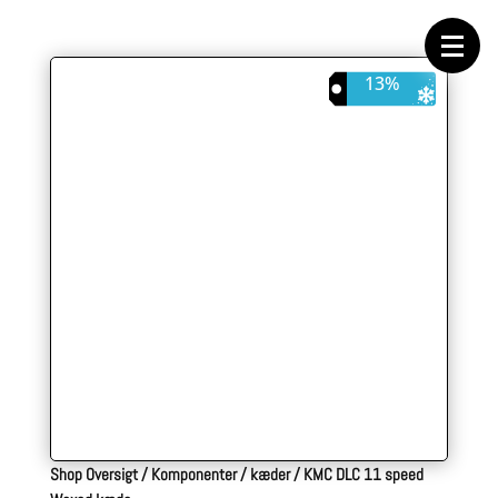
Forside
Cykeltasker
Cykeltøj
Cykler
13%
Energi
Geargrupper
Shop
Hjul
Komponenter
Sko
Tilbehør
Værktøj
Wattmålere
Outlet
Shop Oversigt
/
Komponenter
/
kæder
/
KMC DLC 11 speed