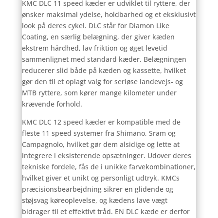
KMC DLC 11 speed kæder er udviklet til ryttere, der
ønsker maksimal ydelse, holdbarhed og et eksklusivt
look på deres cykel. DLC står for Diamon Like
Coating, en særlig belægning, der giver kæden
ekstrem hårdhed, lav friktion og øget levetid
sammenlignet med standard kæder. Belægningen
reducerer slid både på kæden og kassette, hvilket
gør den til et oplagt valg for seriøse landevejs- og
MTB ryttere, som kører mange kilometer under
krævende forhold.
KMC DLC 12 speed kæder er kompatible med de
fleste 11 speed systemer fra Shimano, Sram og
Campagnolo, hvilket gør dem alsidige og lette at
integrere i eksisterende opsætninger. Udover deres
tekniske fordele, fås de i unikke farvekombinationer,
hvilket giver et unikt og personligt udtryk. KMCs
præcisionsbearbejdning sikrer en glidende og
støjsvag køreoplevelse, og kædens lave vægt
bidrager til et effektivt tråd. EN DLC kæde er derfor