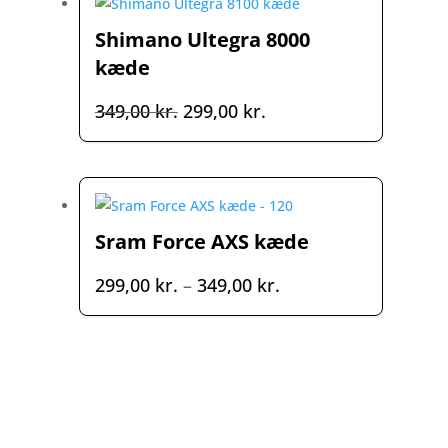
399,00 kr..
299,00 kr..
Shimano Ultegra 8000
kæde
Den
Den
349,00
kr.
299,00
kr.
oprindelige
aktuelle
pris
pris
var:
er:
349,00 kr..
299,00 kr..
Sram Force AXS kæde
Prisinterval:
299,00
kr.
–
349,00
kr.
299,00 kr.
til
349,00 kr.