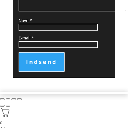
Navn
*
E-mail
*
Indsend
0