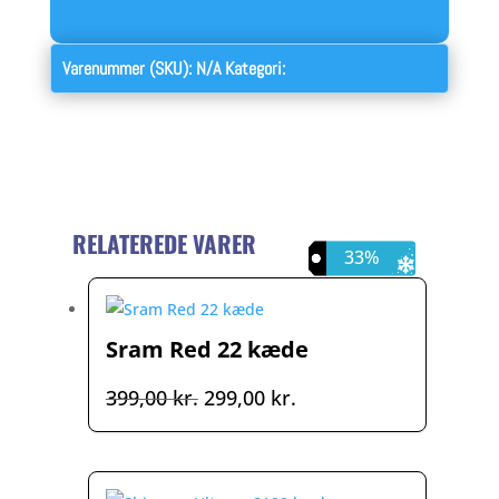
Varenummer (SKU):
N/A
Kategori:
kæder
RELATEREDE VARER
25%
14%
33%
Sram Red 22 kæde
Den
Den
399,00
kr.
299,00
kr.
oprindelige
aktuelle
pris
pris
var:
er: