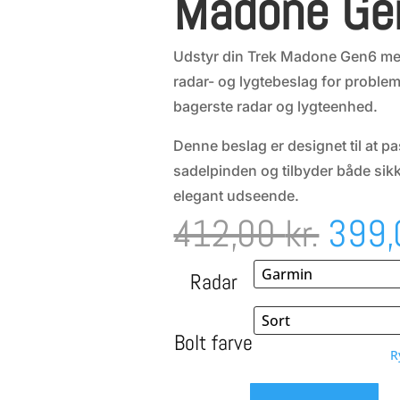
Madone Ge
Udstyr din Trek Madone Gen6 m
radar- og lygtebeslag for problemf
bagerste radar og lygteenhed.
Denne beslag er designet til at p
sadelpinden og tilbyder både sikk
elegant udseende.
Den
412,00
kr.
399
oprin
Radar
pris
Bolt farve
R
var: