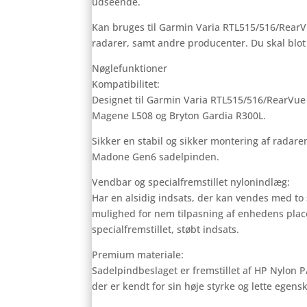
udseende.
Kan bruges til Garmin Varia RTL515/516/Rea
radarer, samt andre producenter. Du skal blot
Nøglefunktioner
Kompatibilitet:
Designet til Garmin Varia RTL515/516/RearVu
Magene L508 og Bryton Gardia R300L.
Sikker en stabil og sikker montering af radaren
Madone Gen6 sadelpinden.
Vendbar og specialfremstillet nylonindlæg:
Har en alsidig indsats, der kan vendes med to s
mulighed for nem tilpasning af enhedens plac
specialfremstillet, støbt indsats.
Premium materiale:
Sadelpindbeslaget er fremstillet af HP Nylon 
der er kendt for sin høje styrke og lette egens