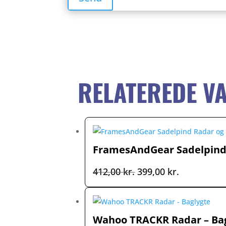
RELATEREDE V
FramesAndGear Sadelpind 
Den
Den
412,00
kr.
399,00
kr.
oprindelige
aktuelle
pris
pris
var:
er:
Wahoo TRACKR Radar – Ba
412,00 kr..
399,00 kr..