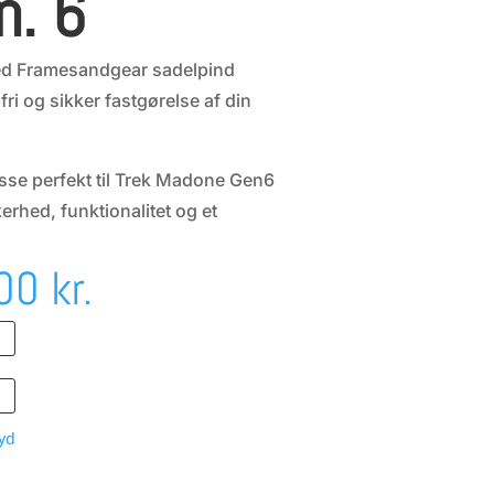
n. 6
ed Framesandgear sadelpind
ri og sikker fastgørelse af din
asse perfekt til Trek Madone Gen6
erhed, funktionalitet og et
Den
,00
kr.
delige
aktuelle
pris
yd
er: