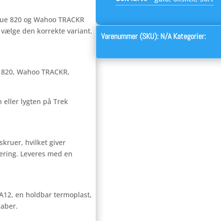
rVue 820 og Wahoo TRACKR
 vælge den korrekte variant.
Varenummer (SKU):
N/A
Kategorier:
Cyke
beslag
e 820, Wahoo TRACKR,
 eller lygten på Trek
kruer, hvilket giver
ering. Leveres med en
PA12, en holdbar termoplast,
kaber.