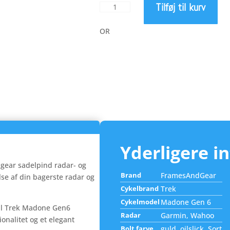
Tilføj til kurv
FramesAndGear
412,0
Sadelpind
Radar
OR
og
Lygtebeslag
til
Trek
Madone
Gen.
6
antal
Yderligere i
ear sadelpind radar- og
Brand
FramesAndGear
lse af din bagerste radar og
Cykelbrand
Trek
Cykelmodel
Madone Gen 6
 til Trek Madone Gen6
Radar
Garmin, Wahoo
onalitet og et elegant
Bolt farve
guld, oilslick, Sort