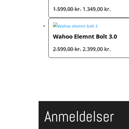
Den
Den
1.599,00
kr.
1.349,00
kr.
oprindelige
aktuell
pris
pris
var:
er:
Wahoo Elemnt Bolt 3.0
1.599,00 kr..
1.349,00
Den
Den
2.599,00
kr.
2.399,00
kr.
oprindelige
aktuell
pris
pris
var:
er:
2.599,00 kr..
2.399,00
Anmeldelser