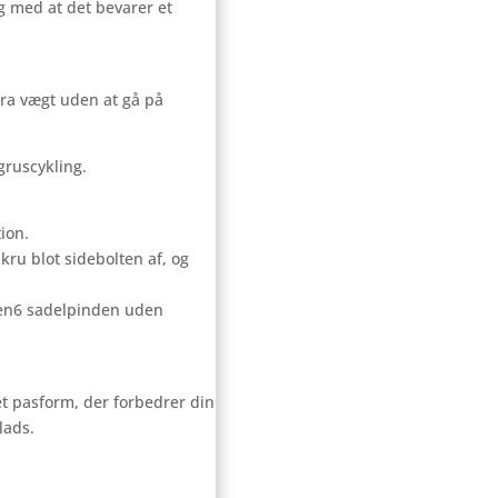
g med at det bevarer et
tra vægt uden at gå på
gruscykling.
ion.
kru blot sidebolten af, og
Gen6 sadelpinden uden
et pasform, der forbedrer din
lads.