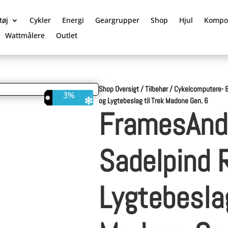
tøj
Cykler
Energi
Geargrupper
Shop
Hjul
Kompo
Wattmålere
Outlet
Shop Oversigt
/
Tilbehør
/
Cykelcomputere- &
3%
og Lygtebeslag til Trek Madone Gen. 6
FramesAnd
Sadelpind 
Lygtebeslag