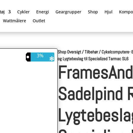
tøj
Cykler
Energi
Geargrupper
Shop
Hjul
Kompo
Wattmålere
Outlet
Shop Oversigt
/
Tilbehør
/
Cykelcomputere- &
3%
og Lygtebeslag til Specialized Tarmac SL6
FramesAnd
Sadelpind 
Lygtebeslag