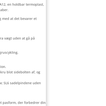
PA12, en holdbar termoplast,
kaber.
g med at det bevarer et
tra vægt uden at gå på
gruscykling.
ion.
kru blot sidebolten af, og
mac SL6 sadelpindene uden
et pasform, der forbedrer din