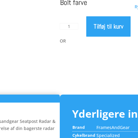
pris
Bolt farve
R
var:
Tilføj til kurv
FramesAndGear
412,0
Sadelpind
Radar
OR
og
Lygtebeslag
til
Specialized
Tarmac
SL6
antal
Yderligere i
sandgear Seatpost Radar &
Brand
FramesAndGear
relse af din bagerste radar
Cykelbrand
Specialized