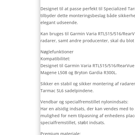
Designet til at passe perfekt til Specialized T
tilbyder dette monteringsbeslag både sikkerhed
elegant udseende.
Kan bruges til Garmin Varia RTL515/516/Rea
radarer, samt andre producenter, skal du blot
Nøglefunktioner
Kompatibilitet:
Designet til Garmin Varia RTL515/516/RearVu
Magene L508 og Bryton Gardia R300L.
Sikker en stabil og sikker montering af radaren
Tarmac SL6 sadelpindene.
Vendbar og specialfremstillet nylonindsats:
Har en alsidig indsats, der kan vendes med to s
mulighed for nem tilpasning af enhedens plac
specialfremstillet, støbt indsats.
Premium materiale: