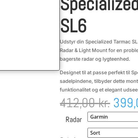
Specialize
SL6
Udstyr din Specialized Tarmac 
Radar & Light Mount for en proble
bagerste radar og lygteenhed.
Designet til at passe perfekt til 
sadelpindene, tilbyder dette mon
funktionalitet og et elegant udse
Den
412,00
kr.
399
oprin
Radar