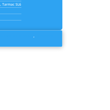
, Tarmac SL6
lcomputere- & holdere
,
Saddelpinds