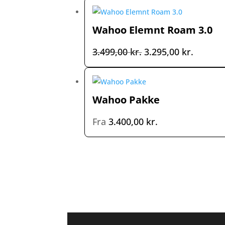
Wahoo Elemnt Roam 3.0
Den
Den
3.499,00
kr.
3.295,00
kr.
oprindelige
aktuell
pris
pris
var:
er:
Wahoo Pakke
3.499,00 kr..
3.295,00
Fra
3.400,00
kr.