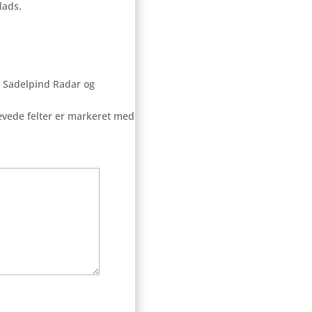
lads.
r Sadelpind Radar og
vede felter er markeret med