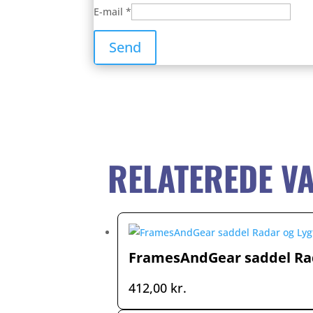
E-mail
*
RELATEREDE V
FramesAndGear saddel Rada
412,00
kr.