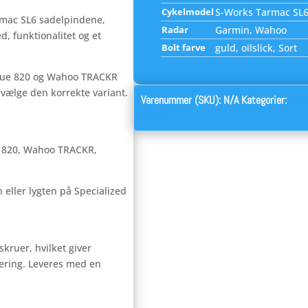
Cykelmodel
S-Works Tarmac SL6
armac SL6 sadelpindene,
Radar
Garmin, Wahoo
, funktionalitet og et
Bolt farve
guld, oilslick, Sort
rVue 820 og Wahoo TRACKR
 vælge den korrekte variant.
Varenummer (SKU):
N/A
Kategorier:
Cyke
beslag
e 820, Wahoo TRACKR,
 eller lygten på Specialized
kruer, hvilket giver
ering. Leveres med en