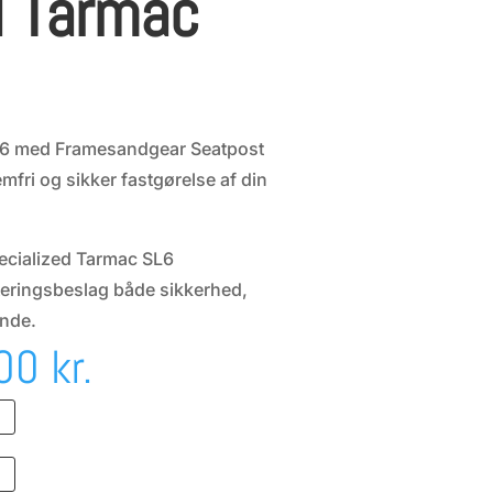
d Tarmac
SL6 med Framesandgear Seatpost
mfri og sikker fastgørelse af din
Specialized Tarmac SL6
teringsbeslag både sikkerhed,
ende.
Den
,00
kr.
delige
aktuelle