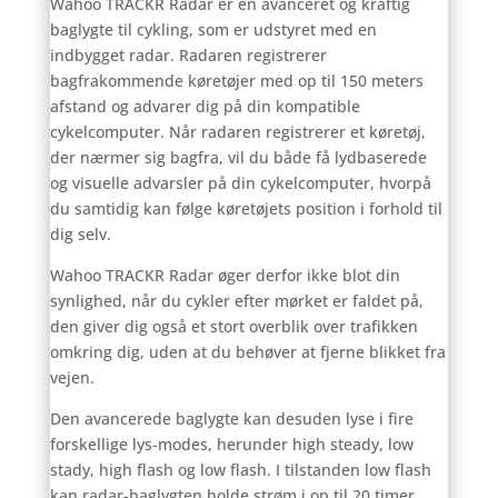
Wahoo TRACKR Radar er en avanceret og kraftig
baglygte til cykling, som er udstyret med en
indbygget radar. Radaren registrerer
bagfrakommende køretøjer med op til 150 meters
afstand og advarer dig på din kompatible
cykelcomputer. Når radaren registrerer et køretøj,
der nærmer sig bagfra, vil du både få lydbaserede
og visuelle advarsler på din cykelcomputer, hvorpå
du samtidig kan følge køretøjets position i forhold til
dig selv.
Wahoo TRACKR Radar øger derfor ikke blot din
synlighed, når du cykler efter mørket er faldet på,
den giver dig også et stort overblik over trafikken
omkring dig, uden at du behøver at fjerne blikket fra
vejen.
Den avancerede baglygte kan desuden lyse i fire
forskellige lys-modes, herunder high steady, low
stady, high flash og low flash. I tilstanden low flash
kan radar-baglygten holde strøm i op til 20 timer.