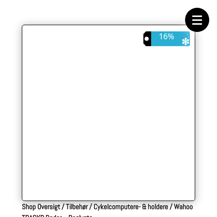
Forside
Cykeltasker
Cykeltøj
Cykler
16%
Energi
Geargrupper
Shop
Hjul
Komponenter
Sko
Tilbehør
Værktøj
Wattmålere
Outlet
Shop Oversigt
/
Tilbehør
/
Cykelcomputere- & holdere
/
Wahoo