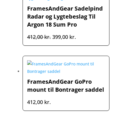
FramesAndGear Sadelpind
Radar og Lygtebeslag Til
Argon 18 Sum Pro
Den
Den
412,00
kr.
399,00
kr.
oprindelige
aktuelle
pris
pris
var:
er:
412,00 kr..
399,00 kr..
FramesAndGear GoPro
mount til Bontrager saddel
412,00
kr.