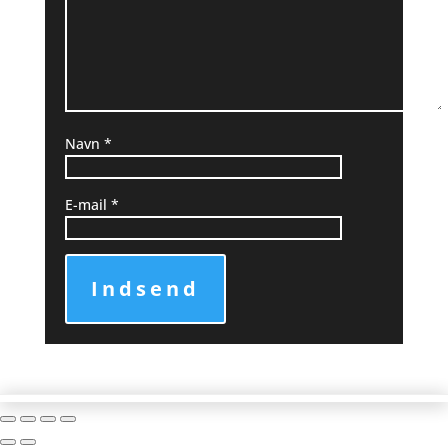
Navn
*
E-mail
*
Indsend