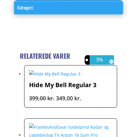
Kategori:
Cykelcomputere- & holdere
RELATEREDE VARER
13%
3%
Hide My Bell Regular 3
Den
Den
399,00
kr.
349,00
kr.
oprindelige
aktuelle
pris
pris
var:
er:
399,00 kr..
349,00 kr..