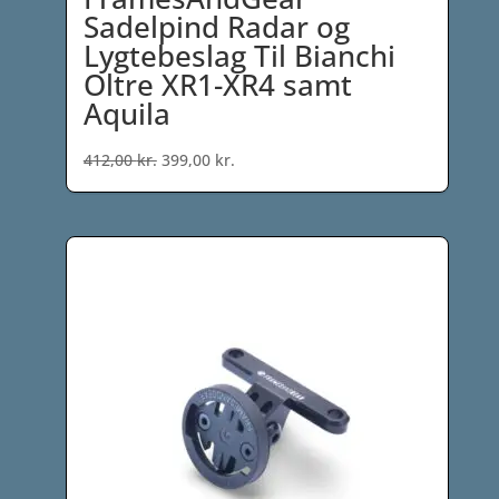
Sadelpind Radar og
Lygtebeslag Til Bianchi
Oltre XR1-XR4 samt
Aquila
Den
Den
412,00
kr.
399,00
kr.
oprindelige
aktuelle
pris
pris
var:
er:
412,00 kr..
399,00 kr..