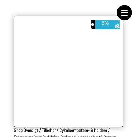
Forside
Cykeltasker
Cykeltøj
Cykler
3%
Energi
Geargrupper
Shop
Hjul
Komponenter
Sko
Tilbehør
Værktøj
Wattmålere
Outlet
Shop Oversigt
/
Tilbehør
/
Cykelcomputere- & holdere
/