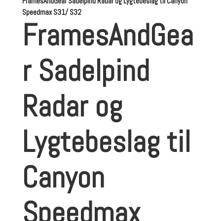
FramesAndGear Sadelpind Radar og Lygtebeslag til Canyon
Speedmax S31/ S32
FramesAndGea
r Sadelpind
Radar og
Lygtebeslag til
Canyon
Speedmax