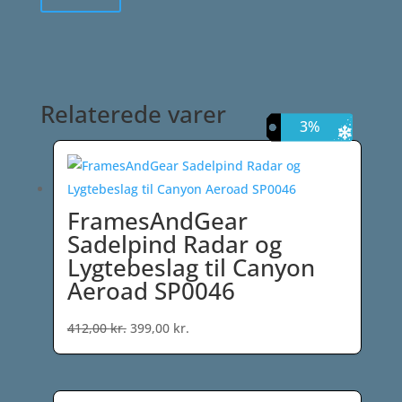
Relaterede varer
3%
3%
3%
FramesAndGear
Sadelpind Radar og
Lygtebeslag til Canyon
Aeroad SP0046
Den
Den
412,00
kr.
399,00
kr.
oprindelige
aktuelle
pris
pris
var:
er: