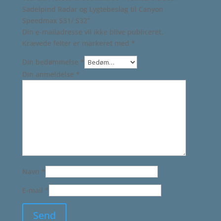
Sadelpind Radar og Lygtebeslag til Canyon
Speedmax S31/ S32”
Din e-mailadresse vil ikke blive publiceret.
Krævede felter er markeret med
*
Din bedømmelse
*
Din anmeldelse
*
Navn
*
E-mail
*