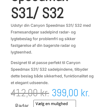
S31/ S32
Udstyr din Canyon Speedmax S31/ S32 med
Framesandgear sadelpind radar- og
lygtebeslag for problemfri og sikker
fastgørelse af din bagerste radar og
lygteenhed.
Designet til at passe perfekt til Canyon
Speedmax S31/ S32 sadelpindene, tilbyder
dette beslag både sikkerhed, funktionalitet og
et elegant udseende.
Den
Den
412,00
kr.
399,00
kr.
oprindelige
aktu
Radar