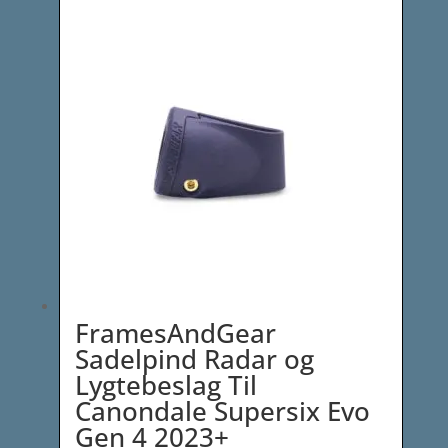
412,00 kr..
399,00 kr..
FramesAndGear
Sadelpind Radar og
Lygtebeslag Til
Canondale Supersix Evo
Gen 4 2023+