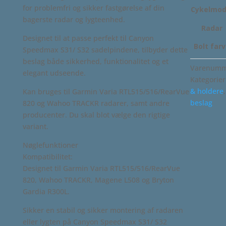
for problemfri og sikker fastgørelse af din
Cykelmod
bagerste radar og lygteenhed.
Radar
Designet til at passe perfekt til Canyon
Bolt far
Speedmax S31/ S32 sadelpindene, tilbyder dette
beslag både sikkerhed, funktionalitet og et
Varenumm
elegant udseende.
Kategorier
& holdere
Kan bruges til Garmin Varia RTL515/516/RearVue
beslag
820 og Wahoo TRACKR radarer, samt andre
producenter. Du skal blot vælge den rigtige
variant.
Nøglefunktioner
Kompatibilitet:
Designet til Garmin Varia RTL515/516/RearVue
820, Wahoo TRACKR, Magene L508 og Bryton
Gardia R300L.
Sikker en stabil og sikker montering af radaren
eller lygten på Canyon Speedmax S31/ S32