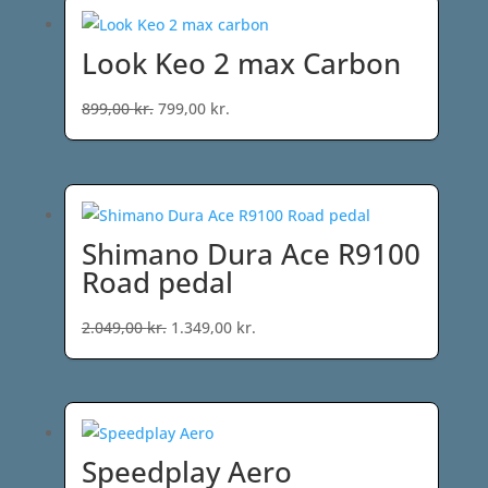
Look Keo 2 max Carbon
Den
Den
899,00
kr.
799,00
kr.
oprindelige
aktuelle
pris
pris
var:
er:
899,00 kr..
799,00 kr..
Shimano Dura Ace R9100
Road pedal
Den
Den
2.049,00
kr.
1.349,00
kr.
oprindelige
aktuelle
pris
pris
var:
er:
2.049,00 kr..
1.349,00 kr..
Speedplay Aero