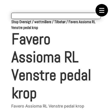
Forside
Cykeltasker
Cykeltøj
Cykler
Energi
Shop Oversigt
/
wattmålere
/
Tilbehør
/
Favero Assioma RL
Geargrupper
Venstre pedal krop
Shop
Favero
Hjul
Komponenter
Sko
Tilbehør
Assioma RL
Værktøj
Wattmålere
Outlet
Venstre pedal
krop
Favero Assioma RL Venstre pedal krop