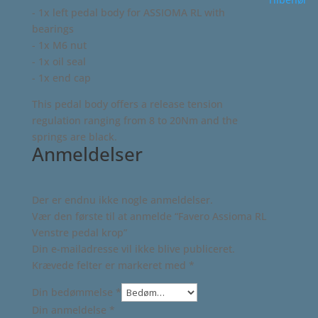
- 1x left pedal body for ASSIOMA RL with
bearings
- 1x M6 nut
- 1x oil seal
- 1x end cap
This pedal body offers a release tension
regulation ranging from 8 to 20Nm and the
springs are black.
Anmeldelser
Der er endnu ikke nogle anmeldelser.
Vær den første til at anmelde “Favero Assioma RL
Venstre pedal krop”
Din e-mailadresse vil ikke blive publiceret.
Krævede felter er markeret med
*
Din bedømmelse
*
Din anmeldelse
*