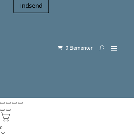
Indsend
0 Elementer
0