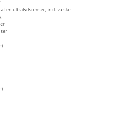
r
f en ultralydsrenser, incl. væske
s.
nser
e)
e)