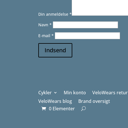
Din anmeldelse
*
Navn
*
E-mail
*
Indsend
Cykler
Min konto
VeloWears retur
VeloWears blog
Brand oversigt
0 Elementer