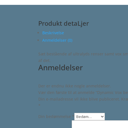
Produkt detaLjer
Beskrivelse
Anmeldelser (0)
Sæt bestående af ultralyds renser samt vox smel
af det.
Anmeldelser
Der er endnu ikke nogle anmeldelser.
Vær den første til at anmelde “Dynamic Vox b
Din e-mailadresse vil ikke blive publiceret.
Kræ
*
Din bedømmelse
*