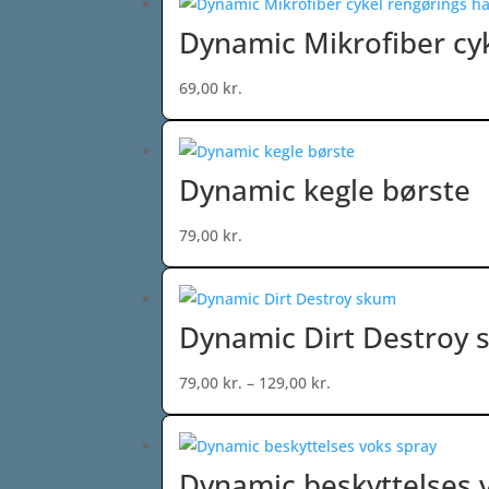
Dynamic Mikrofiber cy
69,00
kr.
Dynamic kegle børste
79,00
kr.
Dynamic Dirt Destroy
Prisinterval:
79,00
kr.
–
129,00
kr.
79,00 kr.
til
129,00 kr.
Dynamic beskyttelses 