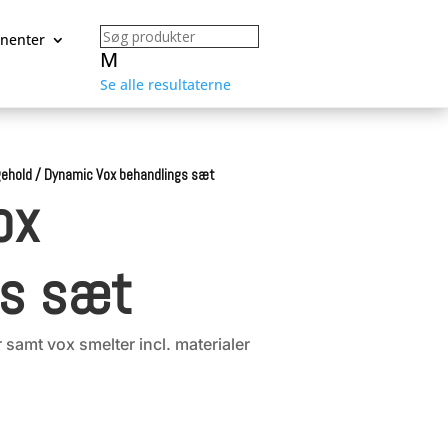
nenter
M
Se alle resultaterne
gehold
/
Dynamic Vox behandlings sæt
ox
gs sæt
 samt vox smelter incl. materialer