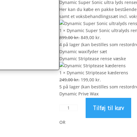
Dynamic Super Sonic ultra lyds rense
Her kan du købe en pakke bestående a
samt et voksbehandlingssæt incl. vok
1 × Dynamic Super Sonic ultralyds re
Den
Den
899,00
kr.
849,00
kr.
oprindelige
aktuelle
4 på lager (kan bestilles som restordr
pris
pris
Dynamic waxifyder sæt
var:
er:
Dynamic Striptease rense væske
899,00 kr..
849,00 kr..
1 × Dynamic Striptease kæderens
Den
Den
249,00
kr.
199,00
kr.
oprindelige
aktuelle
5 på lager (kan bestilles som restordr
pris
pris
Dynamic Prive Wax
var:
er:
Tilføj til kurv
249,00 kr..
199,00 kr..
Dynamic
Vox
behandlings
OR
sæt
antal