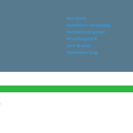
Min Konto
VeloWears returportal
Handelsbetingelser
Privatlivspolitik
Vore Brands
VeloWears blog
.