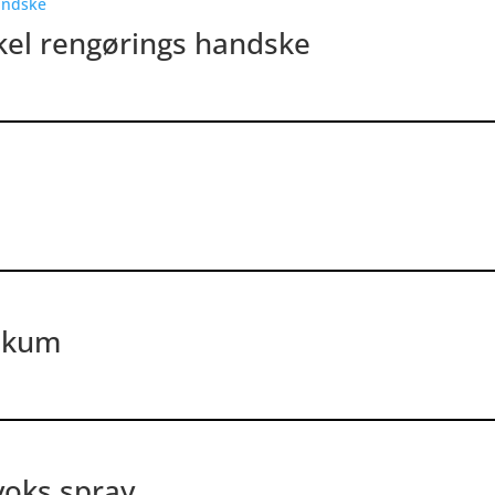
kel rengørings handske
 skum
voks spray