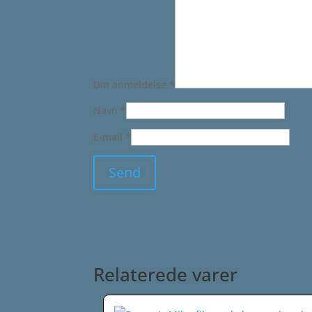
Din anmeldelse
*
Navn
*
E-mail
*
Relaterede varer