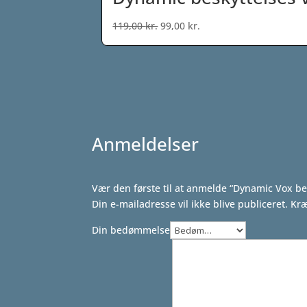
Den
Den
119,00
kr.
99,00
kr.
oprindelige
aktuelle
pris
pris
var:
er:
119,00 kr..
99,00 kr..
Anmeldelser
Vær den første til at anmelde “Dynamic Vox b
Din e-mailadresse vil ikke blive publiceret.
Kræ
Din bedømmelse