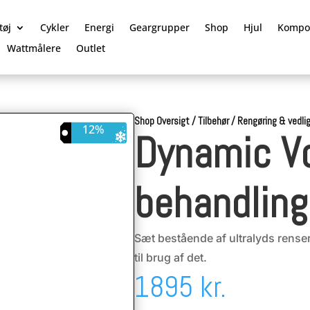
tøj
Cykler
Energi
Geargrupper
Shop
Hjul
Kompo
Wattmålere
Outlet
Shop Oversigt
/
Tilbehør
/
Rengøring & vedli
12%
Dynamic V
behandlin
Sæt bestående af ultralyds renser
til brug af det.
1895 kr.