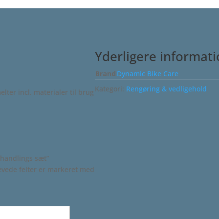
Yderligere informat
Brand
Dynamic Bike Care
Kategori:
Rengøring & vedligehold
ter incl. materialer til brug
ehandlings sæt”
vede felter er markeret med