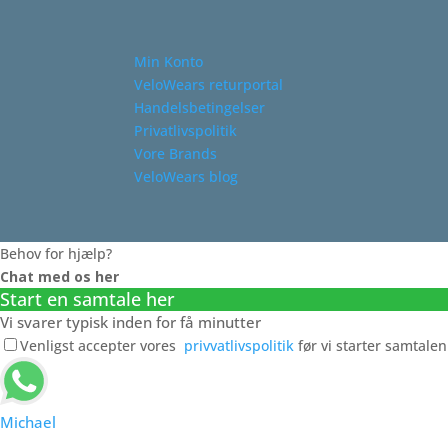
Min Konto
VeloWears returportal
Handelsbetingelser
Privatlivspolitik
Vore Brands
VeloWears blog
Behov for hjælp?
Chat med os her
Start en samtale her
Vi svarer typisk inden for få minutter
Venligst accepter vores
privvatlivspolitik
før vi starter samtalen
Michael