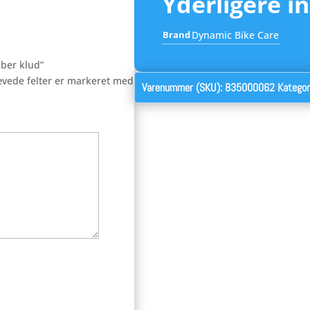
Yderligere i
Brand
Dynamic Bike Care
iber klud”
vede felter er markeret med
Varenummer (SKU):
835000062
Kategor