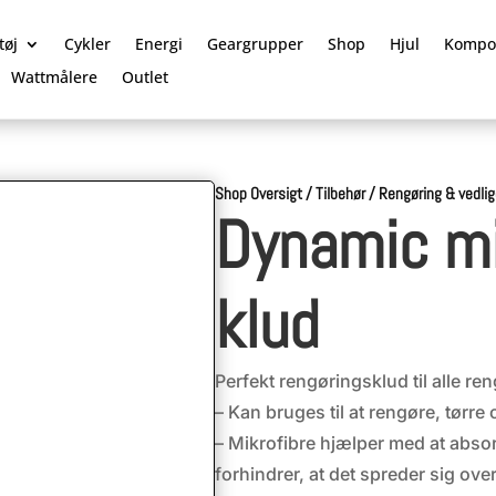
tøj
Cykler
Energi
Geargrupper
Shop
Hjul
Kompo
Wattmålere
Outlet
Shop Oversigt
/
Tilbehør
/
Rengøring & vedli
Dynamic mi
klud
Perfekt rengøringsklud til alle r
– Kan bruges til at rengøre, tørre
– Mikrofibre hjælper med at absor
forhindrer, at det spreder sig over