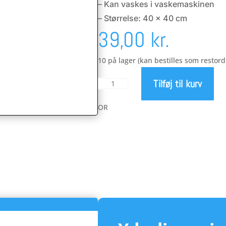
– Kan vaskes i vaskemaskinen
– Størrelse: 40 x 40 cm
39,00
kr.
10 på lager (kan bestilles som restord
Tilføj til kurv
Dynamic
microfiber
klud
OR
antal