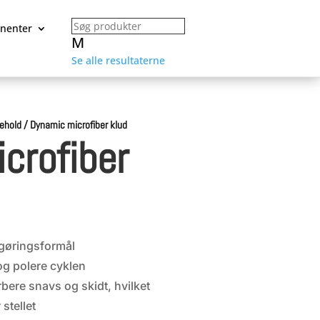
nenter
M
Se alle resultaterne
gehold
/
Dynamic microfiber klud
crofiber
engøringsformål
 og polere cyklen
bere snavs og skidt, hvilket
 stellet