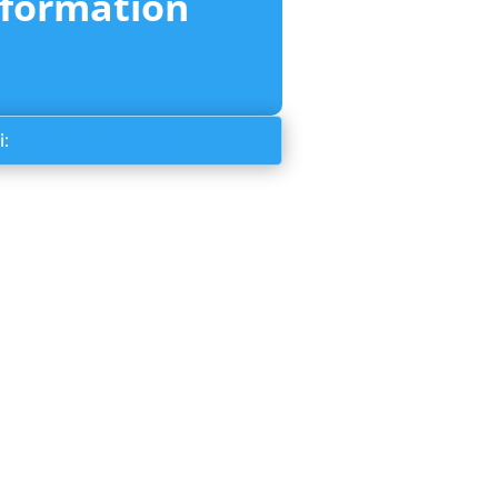
nformation
i:
Rengøring & vedligehold