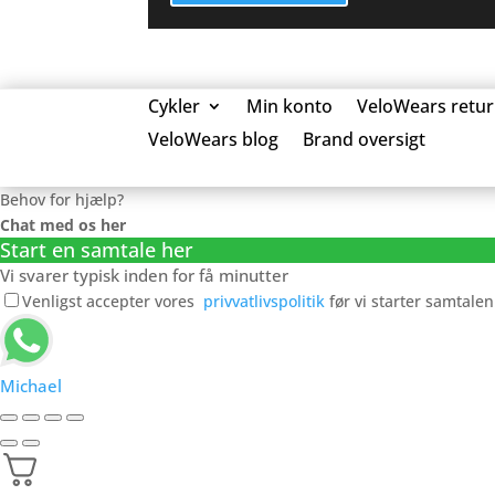
Cykler
Min konto
VeloWears retur
VeloWears blog
Brand oversigt
0 Elementer
Behov for hjælp?
Chat med os her
Start en samtale her
Vi svarer typisk inden for få minutter
Venligst accepter vores
privvatlivspolitik
før vi starter samtalen
Michael