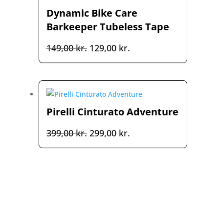
Dynamic Bike Care
Barkeeper Tubeless Tape
Den
Den
149,00
kr.
129,00
kr.
oprindelige
aktuelle
pris
pris
var:
er:
149,00 kr..
129,00 kr..
Pirelli Cinturato Adventure
Den
Den
399,00
kr.
299,00
kr.
oprindelige
aktuelle
pris
pris
var:
er:
399,00 kr..
299,00 kr..