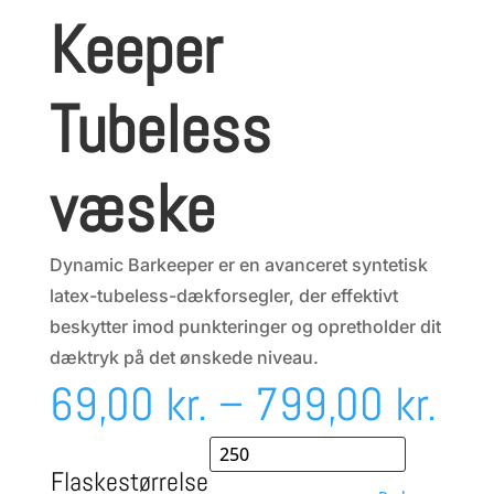
Keeper
Tubeless
væske
Dynamic Barkeeper er en avanceret syntetisk
latex-tubeless-dækforsegler, der effektivt
beskytter imod punkteringer og opretholder dit
dæktryk på det ønskede niveau.
Pri
69,00
kr.
–
799,00
kr.
69,
Flaskestørrelse