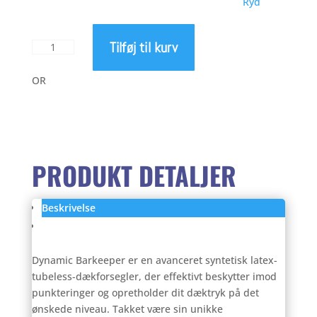
Ryd
til
Tilføj til kurv
Dynamic
799
Bike
Care
OR
Bar
Keeper
Tubeless
væske
antal
PRODUKT DETALJER
Beskrivelse
Anmeldelser (0)
Dynamic Barkeeper er en avanceret syntetisk latex-
tubeless-dækforsegler, der effektivt beskytter imod
punkteringer og opretholder dit dæktryk på det
ønskede niveau. Takket være sin unikke