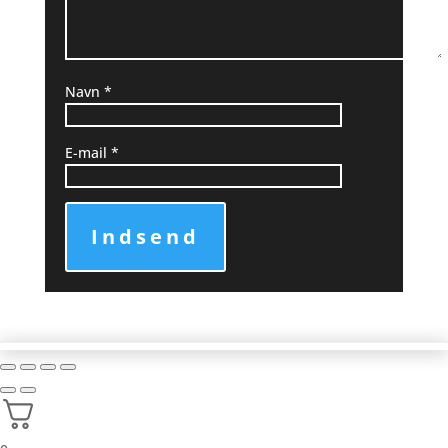
Navn
*
E-mail
*
Indsend