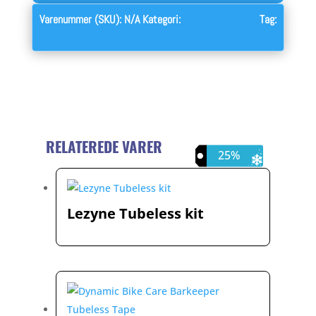
Varenummer (SKU):
N/A
Kategori:
Tubeless tilbehør
Tag:
tubeless
RELATEREDE VARER
13%
25%
Lezyne Tubeless kit