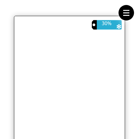
Forside
Cykeltasker
Cykeltøj
Cykler
30%
Energi
Geargrupper
Shop
Hjul
Komponenter
Sko
Tilbehør
Værktøj
Wattmålere
Outlet