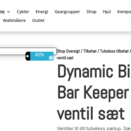
tøj
Cykler
Energi
Geargrupper
Shop
Hjul
Kompo
Wattmålere
Outlet
Shop Oversigt
/
Tilbehør
/
Tubeless tilbehør
40%
ventil sæt
Dynamic Bi
Bar Keeper
ventil sæt
Ventiler til dit tubeless sætup. S