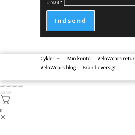
E-mail
*
Indsend
Cykler
Min konto
VeloWears retur
VeloWears blog
Brand oversigt
0 Elementer
0