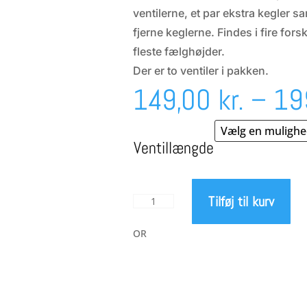
ventilerne, et par ekstra kegler sam
fjerne keglerne. Findes i fire for
fleste fælghøjder.
Der er to ventiler i pakken.
149,00
kr.
–
19
Ventillængde
Tilføj til kurv
Dynamic
Bike
Care
OR
Bar
Keeper
Tubeless
ventil