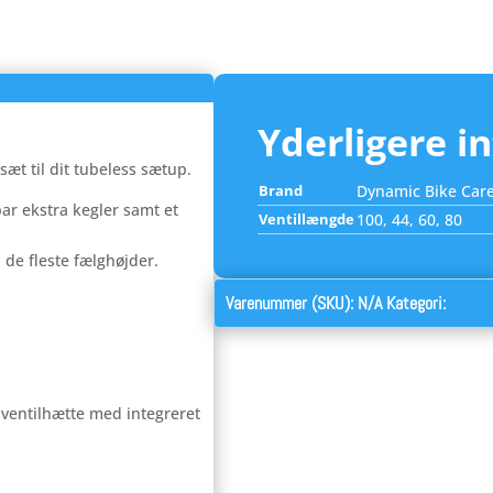
sæt
antal
Yderligere i
æt til dit tubeless sætup.
Brand
Dynamic Bike Car
par ekstra kegler samt et
Ventillængde
100, 44, 60, 80
l de fleste fælghøjder.
Varenummer (SKU):
N/A
Kategori:
Tubele
et ventilhætte med integreret