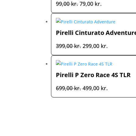
Den
Den
99,00
kr.
79,00
kr.
oprindelige
aktuelle
pris
pris
var:
er:
Pirelli Cinturato Adventur
99,00 kr..
79,00 kr..
Den
Den
399,00
kr.
299,00
kr.
oprindelige
aktuelle
pris
pris
var:
er:
Pirelli P Zero Race 4S TLR
399,00 kr..
299,00 kr..
Den
Den
699,00
kr.
499,00
kr.
oprindelige
aktuelle
pris
pris
var:
er:
699,00 kr..
499,00 kr..