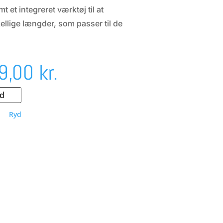
t et integreret værktøj til at
skellige længder, som passer til de
Prisinterval:
9,00
kr.
149,00 kr.
Ryd
til
199,00 kr.