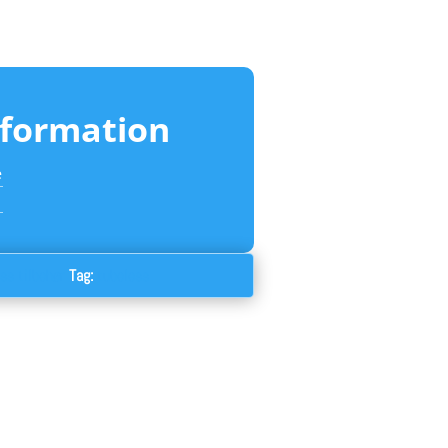
nformation
e
ss tilbehør
Tag:
tubeless