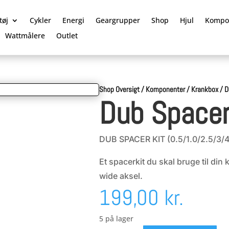
tøj
Cykler
Energi
Geargrupper
Shop
Hjul
Kompo
Wattmålere
Outlet
Shop Oversigt
/
Komponenter
/
Krankbox
/
D
Dub Spacer
DUB SPACER KIT (0.5/1.0/2.5/3/
Et spacerkit du skal bruge til din
wide aksel.
199,00
kr.
5 på lager