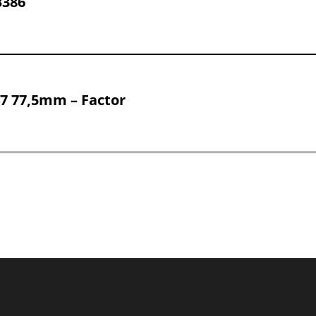
B386
47 77,5mm – Factor