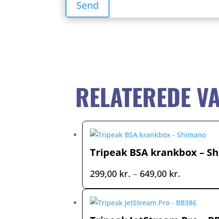
RELATEREDE V
Tripeak BSA krankbox – S
Prisinterv
299,00
kr.
–
649,00
kr.
299,00 kr
til
649,00 kr