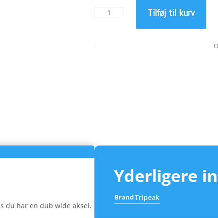
Tilføj til kurv
Dub
Spacer
kit
antal
Yderligere i
Brand
Tripeak
vis du har en dub wide aksel.