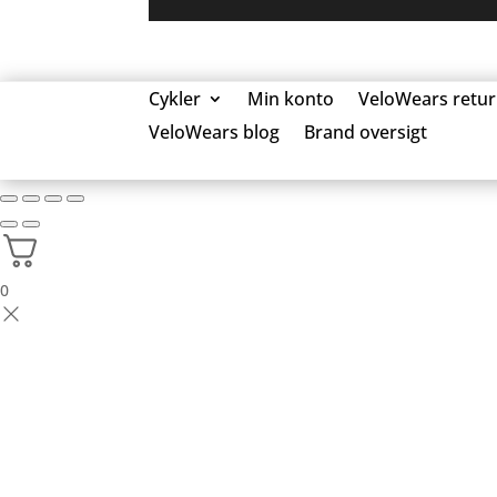
Cykler
Min konto
VeloWears retur
VeloWears blog
Brand oversigt
0 Elementer
0