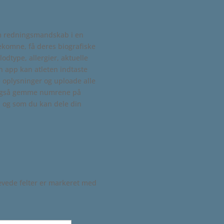
m redningsmandskab i en
ekomne, få deres biografiske
blodtype, allergier, aktuelle
n app kan atleten indtaste
e oplysninger og uploade alle
n også gemme numrene på
, og som du kan dele din
vede felter er markeret med