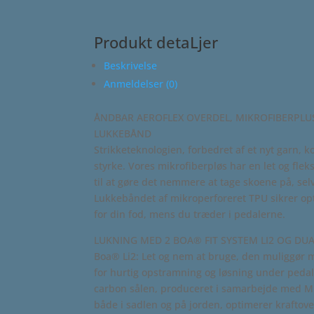
Produkt detaLjer
Beskrivelse
Anmeldelser (0)
ÅNDBAR AEROFLEX OVERDEL, MIKROFIBERPLUS
LUKKEBÅND
Strikketeknologien, forbedret af et nyt garn,
styrke. Vores mikrofiberpløs har en let og flek
til at gøre det nemmere at tage skoene på, selv
Lukkebåndet af mikroperforeret TPU sikrer opt
for din fod, mens du træder i pedalerne.
LUKNING MED 2 BOA® FIT SYSTEM LI2 OG D
Boa® Li2: Let og nem at bruge, den muliggør mu
for hurtig opstramning og løsning under ped
carbon sålen, produceret i samarbejde med M
både i sadlen og på jorden, optimerer kraftove