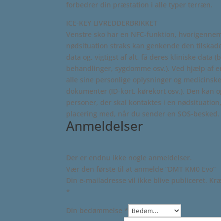
forbedrer din præstation i alle typer terræn.
ICE-KEY LIVREDDERBRIKKET
Venstre sko har en NFC-funktion, hvorigenne
nødsituation straks kan genkende den tilskad
data og, vigtigst af alt, få deres kliniske data (
behandlinger, sygdomme osv.). Ved hjælp af e
alle sine personlige oplysninger og medicinsk
dokumenter (ID-kort, kørekort osv.). Den ka
personer, der skal kontaktes i en nødsituation
placering med, når du sender en SOS-besked.
Anmeldelser
Der er endnu ikke nogle anmeldelser.
Vær den første til at anmelde “DMT KM0 Evo”
Din e-mailadresse vil ikke blive publiceret.
Kræ
*
Din bedømmelse
*