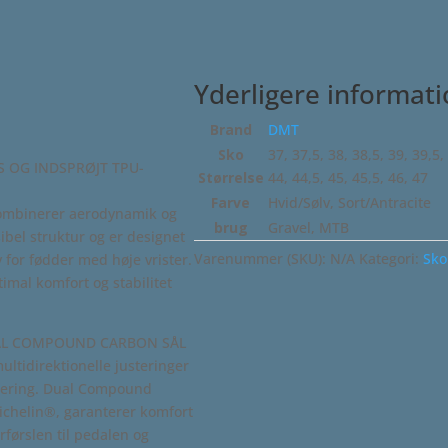
Yderligere informat
Brand
DMT
Sko
37, 37,5, 38, 38,5, 39, 39,5,
 OG INDSPRØJT TPU-
Størrelse
44, 44,5, 45, 45,5, 46, 47
Farve
Hvid/Sølv, Sort/Antracite
 kombinerer aerodynamik og
brug
Gravel, MTB
sibel struktur og er designet
Varenummer (SKU):
N/A
Kategori:
Sko
 for fødder med høje vrister.
imal komfort og stabilitet
UAL COMPOUND CARBON SÅL
ltidirektionelle justeringer
alering. Dual Compound
ichelin®, garanterer komfort
rførslen til pedalen og