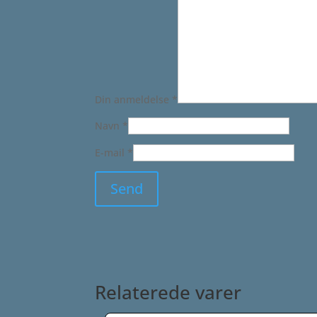
Din anmeldelse
*
Navn
*
E-mail
*
Relaterede varer