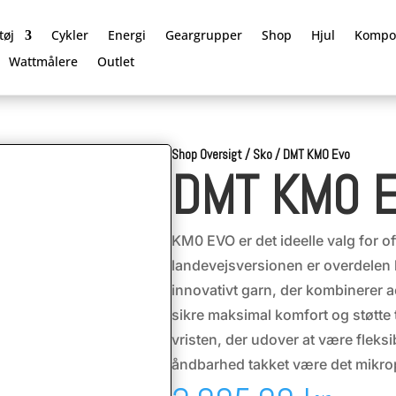
tøj
Cykler
Energi
Geargrupper
Shop
Hjul
Kompo
Wattmålere
Outlet
Shop Oversigt
/
Sko
/
DMT KM0 Evo
DMT KM0 
KM0 EVO er det ideelle valg for o
landevejsversionen er overdelen l
innovativt garn, der kombinerer a
sikre maksimal komfort og støtte t
vristen, der udover at være fleks
åndbarhed takket være det mikro