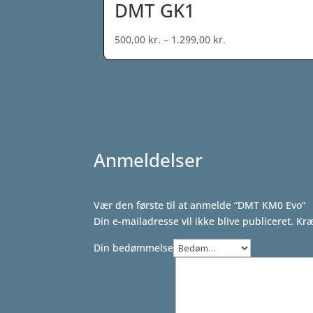
DMT GK1
1.099,00 kr..
499,00 kr..
Prisinterval:
500,00
kr.
–
1.299,00
kr.
500,00 kr.
til
1.299,00 kr.
Anmeldelser
Vær den første til at anmelde “DMT KM0 Evo”
Din e-mailadresse vil ikke blive publiceret.
Kræ
Din bedømmelse