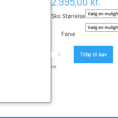
2.995,00
kr.
Sko Størrelse
Farve
Tilføj til kurv
DMT
KM0
Evo
OR
antal