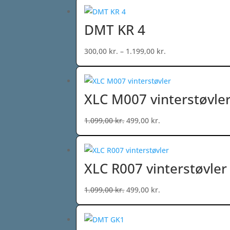
DMT KR 4
Prisinterval:
300,00
kr.
–
1.199,00
kr.
300,00 kr.
til
1.199,00 kr.
XLC M007 vinterstøvle
Den
Den
1.099,00
kr.
499,00
kr.
oprindelige
aktuelle
pris
pris
var:
er:
XLC R007 vinterstøvler
1.099,00 kr..
499,00 kr..
Den
Den
1.099,00
kr.
499,00
kr.
oprindelige
aktuelle
pris
pris
var:
er: