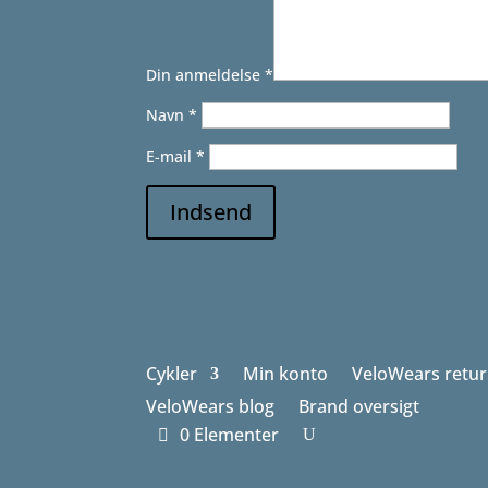
Din anmeldelse
*
Navn
*
E-mail
*
Indsend
Cykler
Min konto
VeloWears retur
VeloWears blog
Brand oversigt
0 Elementer