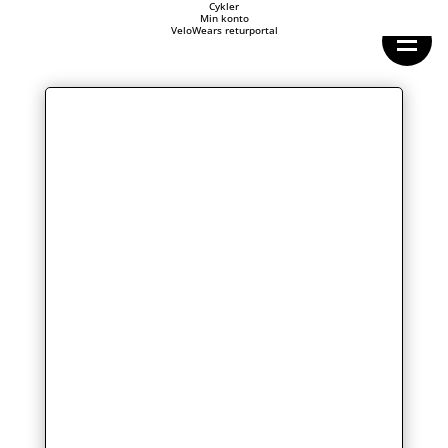
Forside
Cykler
Min konto
Cykeltasker
VeloWears returportal
Cykeltøj
Cykler
Energi
Geargrupper
Shop
Hjul
Komponenter
Sko
Tilbehør
Værktøj
Wattmålere
Outlet