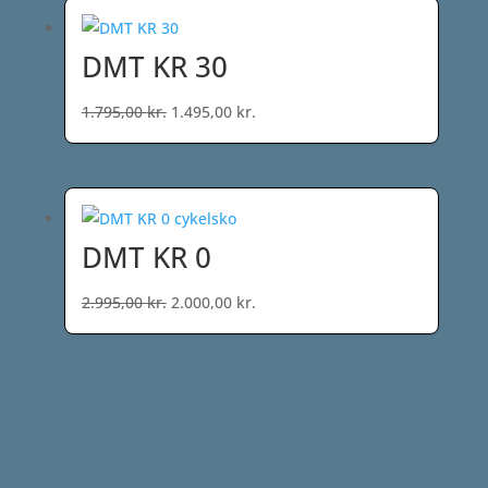
1.299,00 kr.
DMT KR 30
Den
Den
1.795,00
kr.
1.495,00
kr.
oprindelige
aktuelle
pris
pris
var:
er:
1.795,00 kr..
1.495,00 kr..
DMT KR 0
Den
Den
2.995,00
kr.
2.000,00
kr.
oprindelige
aktuelle
pris
pris
var:
er:
2.995,00 kr..
2.000,00 kr..