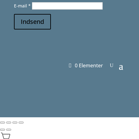
E-mail
*
Indsend
0 Elementer