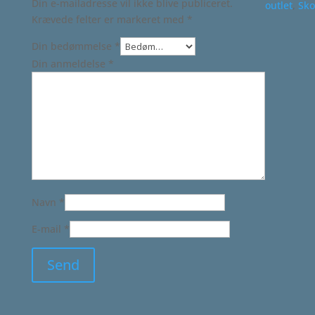
Din e-mailadresse vil ikke blive publiceret.
outlet
,
Sko
Krævede felter er markeret med
*
Din bedømmelse
*
Din anmeldelse
*
Navn
*
E-mail
*