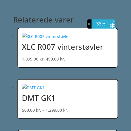
Relaterede varer
55%
64%
17%
33%
XLC R007 vinterstøvler
Den
Den
1.099,00
kr.
499,00
kr.
oprindelige
aktuelle
pris
pris
var:
er:
1.099,00 kr..
499,00 kr..
DMT GK1
Prisinterval:
500,00
kr.
–
1.299,00
kr.
500,00 kr.
til