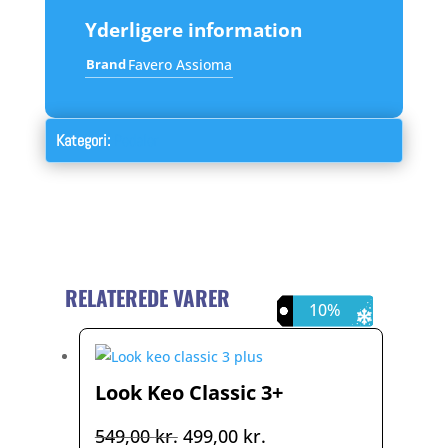
Yderligere information
Brand
Favero Assioma
Kategori:
Pedaler
RELATEREDE VARER
22%
10%
9%
Look Keo Classic 3+
Den
Den
549,00
kr.
499,00
kr.