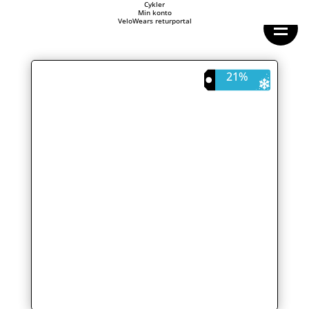
Forside
Cykler
Min konto
Cykeltasker
VeloWears returportal
Cykeltøj
Cykler
Energi
Geargrupper
21%
Shop
Hjul
Komponenter
Sko
Tilbehør
Værktøj
Wattmålere
Outlet