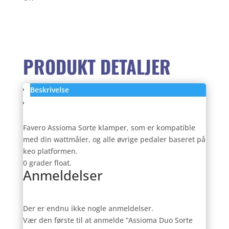
klamper
antal
var:
er:
125,00 kr..
99,00
PRODUKT DETALJER
Beskrivelse
Anmeldelser (0)
Favero Assioma Sorte klamper, som er kompatible
med din wattmåler, og alle øvrige pedaler baseret på
keo platformen.
0 grader float.
Anmeldelser
Der er endnu ikke nogle anmeldelser.
Vær den første til at anmelde “Assioma Duo Sorte