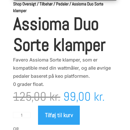
Shop Oversigt
/
Tilbehør
/
Pedaler
/
Assioma Duo Sorte
klamper
Assioma Duo
Sorte klamper
Favero Assioma Sorte klamper, som er
kompatible med din wattmåler, og alle øvrige
pedaler baseret på keo platformen.
0 grader float.
Den
Den
125,00
kr.
99,00
kr.
oprindelige
aktue
Tilføj til kurv
Assioma
Duo
pris
pris
Sorte
OR