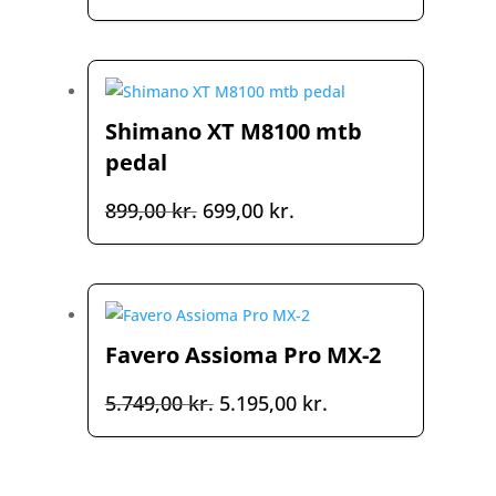
oprindelige
aktuelle
pris
pris
var:
er:
549,00 kr..
499,00 kr..
Shimano XT M8100 mtb
pedal
Den
Den
899,00
kr.
699,00
kr.
oprindelige
aktuelle
pris
pris
var:
er:
899,00 kr..
699,00 kr..
Favero Assioma Pro MX-2
Den
Den
5.749,00
kr.
5.195,00
kr.
oprindelige
aktuelle
pris
pris
var:
er: