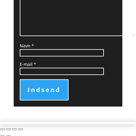
Navn
*
E-mail
*
Indsend