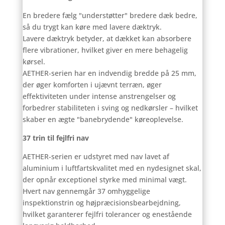
En bredere fælg "understøtter" bredere dæk bedre,
så du trygt kan køre med lavere dæktryk.
Lavere dæktryk betyder, at dækket kan absorbere
flere vibrationer, hvilket giver en mere behagelig
kørsel.
AETHER-serien har en indvendig bredde på 25 mm,
der øger komforten i ujævnt terræn, øger
effektiviteten under intense anstrengelser og
forbedrer stabiliteten i sving og nedkørsler – hvilket
skaber en ægte "banebrydende" køreoplevelse.
37 trin til fejlfri nav
AETHER-serien er udstyret med nav lavet af
aluminium i luftfartskvalitet med en nydesignet skal,
der opnår exceptionel styrke med minimal vægt.
Hvert nav gennemgår 37 omhyggelige
inspektionstrin og højpræcisionsbearbejdning,
hvilket garanterer fejlfri tolerancer og enestående