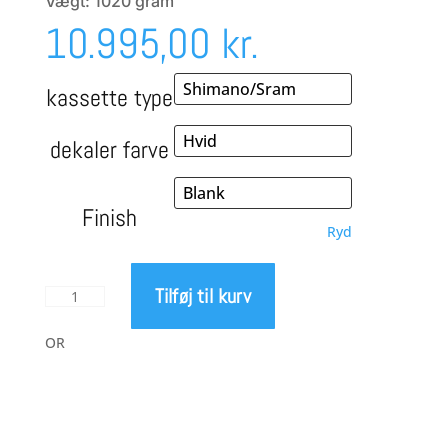
Vægt: 1020 gram
10.995,00
kr.
kassette type
dekaler farve
Finish
Ryd
Tilføj til kurv
8Lien
Aether
4
OR
Carbon
hjul
antal