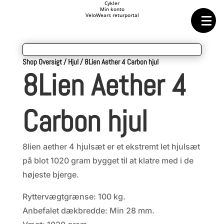
Forside
Cykler
Min konto
Cykeltasker
VeloWears returportal
Cykeltøj
Cykler
Energi
Geargrupper
Shop
Shop Oversigt
/
Hjul
/
8Lien Aether 4 Carbon hjul
Hjul
8Lien Aether 4
Komponenter
Sko
Tilbehør
Værktøj
Carbon hjul
Wattmålere
Outlet
8lien aether 4 hjulsæt er et ekstremt let hjulsæt
på blot 1020 gram bygget til at klatre med i de
højeste bjerge.
Ryttervægtgrænse: 100 kg.
Anbefalet dækbredde: Min 28 mm.