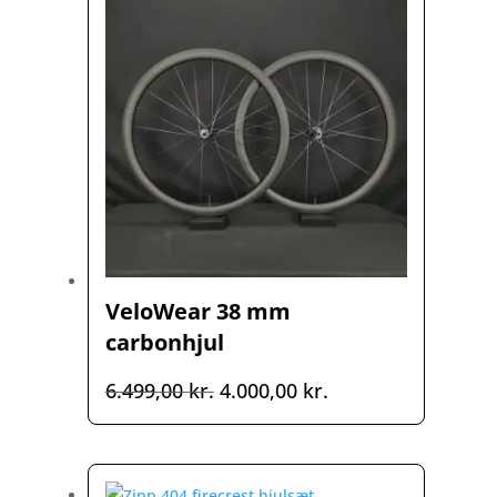
VeloWear 38 mm
carbonhjul
Den
Den
6.499,00
kr.
4.000,00
kr.
oprindelige
aktuelle
pris
pris
var:
er: