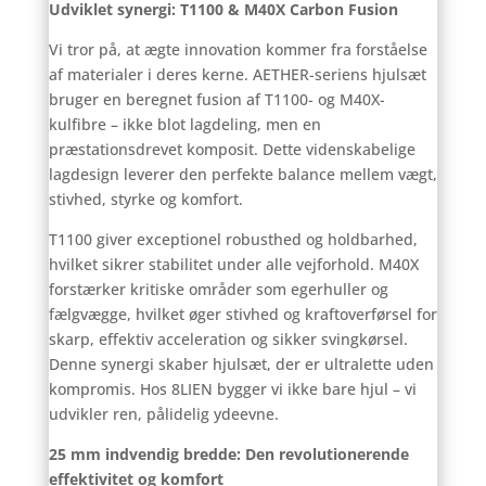
Udviklet synergi: T1100 & M40X Carbon Fusion
Vi tror på, at ægte innovation kommer fra forståelse
af materialer i deres kerne. AETHER-seriens hjulsæt
bruger en beregnet fusion af T1100- og M40X-
kulfibre – ikke blot lagdeling, men en
præstationsdrevet komposit. Dette videnskabelige
lagdesign leverer den perfekte balance mellem vægt,
stivhed, styrke og komfort.
T1100 giver exceptionel robusthed og holdbarhed,
hvilket sikrer stabilitet under alle vejforhold. M40X
forstærker kritiske områder som egerhuller og
fælgvægge, hvilket øger stivhed og kraftoverførsel for
skarp, effektiv acceleration og sikker svingkørsel.
Denne synergi skaber hjulsæt, der er ultralette uden
kompromis. Hos 8LIEN bygger vi ikke bare hjul – vi
udvikler ren, pålidelig ydeevne.
25 mm indvendig bredde: Den revolutionerende
effektivitet og komfort