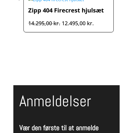
6.499,00 kr..
4.000,00 kr..
Zipp 404 Firecrest hjulsæt
Den
Den
14.295,00
kr.
12.495,00
kr.
oprindelige
aktuelle
pris
pris
var:
er:
14.295,00 kr..
12.495,00 kr..
Anmeldelser
Vær den første til at anmelde