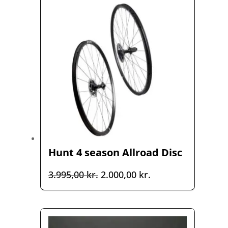
Hunt 4 season Allroad Disc
Den
Den
3.995,00
kr.
2.000,00
kr.
oprindelige
aktuelle
pris
pris
var:
er:
3.995,00 kr..
2.000,00 kr..