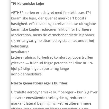
TPI Keramiske Lejer
AETHER-serien er udstyret med førsteklasses TPI
keramiske lejer, der giver et mærkbart boost i
hastighed, effektivitet og kørekvalitet. De ultraglatte
keramiske kugler reducerer friktion for hurtigere
acceleration, mens de varmebehandlede lejebaner
sikrer langvarig holdbarhed og stabilitet under høj
belastning.
Resultatet?
Lettere rulning, forbedret komfort og uovertruffen
ydeevne — fuldt ud frigør potentialet i dine 8LIEN-
hjul på stigninger, spurter og lange
udholdenhedsture.
Næste generations eger i kulfiber
Ultralette aerodynamiske kulfibereger – kun 2 g hver
– leverer enestående trækstyrke og reducerer
markant lateral bøjning, hvilket resulterer i mere
effektiv acceleration og klatrepræstation. Deres