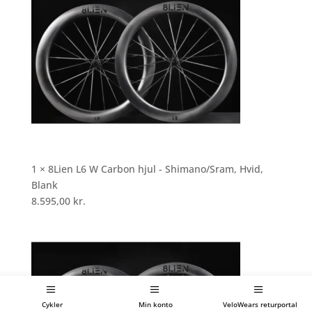
1 × 8Lien L6 W Carbon hjul - Shimano/Sram, Hvid,
Blank
8.595,00
kr.
Cykler
Min konto
VeloWears returportal