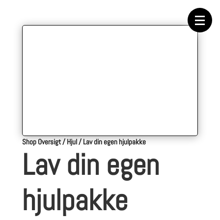
Forside
Cykeltasker
Cykeltøj
Cykler
Energi
Geargrupper
Shop
Hjul
Komponenter
Sko
Tilbehør
Værktøj
Wattmålere
Outlet
Shop Oversigt
/
Hjul
/
Lav din egen hjulpakke
Lav din egen
hjulpakke