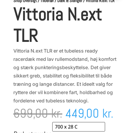
Shop Oversigt
/
Tilbehør
/
Dæk & Slanger
/
Vittoria N.ext TLR
Vittoria N.ext
TLR
Vittoria N.ext TLR er et tubeless ready
racerdæk med lav rullemodstand, høj komfort
og stærk punkteringsbeskyttelse. Det giver
sikkert greb, stabilitet og fleksibilitet til både
træning og lange distancer. Et ideelt valg for
ryttere der vil kombinere fart, holdbarhed og
fordelene ved tubeless teknologi.
Den
Den
699,00
kr.
449,00
kr.
oprindelige
aktu