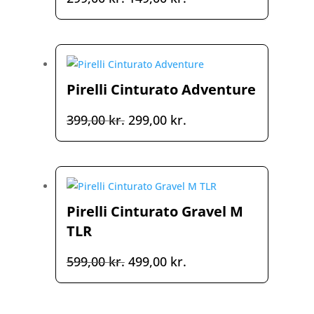
oprindelige
aktuelle
pris
pris
var:
er:
299,00 kr..
149,00 kr..
Pirelli Cinturato Adventure
Den
Den
399,00
kr.
299,00
kr.
oprindelige
aktuelle
pris
pris
var:
er:
399,00 kr..
299,00 kr..
Pirelli Cinturato Gravel M
TLR
Den
Den
599,00
kr.
499,00
kr.
oprindelige
aktuelle
pris
pris