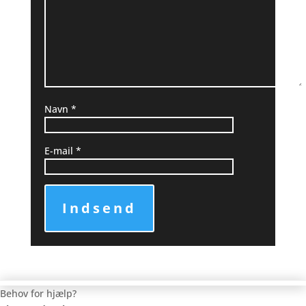
Navn
*
E-mail
*
Indsend
Behov for hjælp?