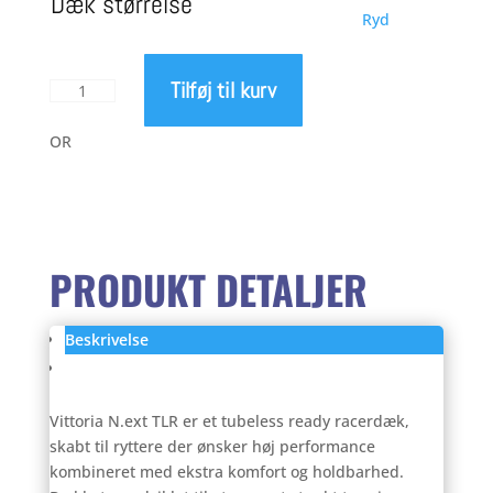
Dæk størrelse
Ryd
pris
pris
Tilføj til kurv
Vittoria
var:
er:
N.ext
TLR
OR
699,00 kr..
449,
antal
PRODUKT DETALJER
Beskrivelse
Anmeldelser (0)
Vittoria N.ext TLR er et tubeless ready racerdæk,
skabt til ryttere der ønsker høj performance
kombineret med ekstra komfort og holdbarhed.