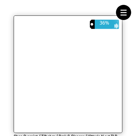
Forside
Cykeltasker
Cykeltøj
Cykler
36%
Energi
Geargrupper
Shop
Hjul
Komponenter
Sko
Tilbehør
Værktøj
Wattmålere
Outlet