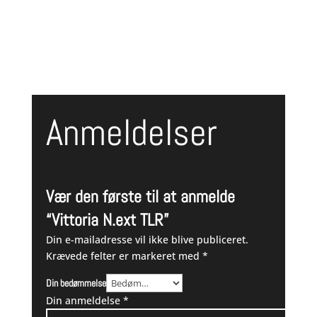
var:
er:
599,00 kr..
499,00 kr..
Anmeldelser
Vær den første til at anmelde
“Vittoria N.ext TLR”
Din e-mailadresse vil ikke blive publiceret.
Krævede felter er markeret med
*
Din bedømmelse
Din anmeldelse
*