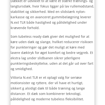
Dækket er udviklet til at være et stærkt trænings- og
langtursdæk, hvor fokus ligger på lav rullemodstand,
stabilitet og sikkerhed. Med en slidstærk nylon-
karkasse og en avanceret gummibelægning leverer
N.ext TLR både hastighed og pålidelighed under
krævende forhold.
Som tubeless ready dæk giver det mulighed for at
køre uden dæk og slange, hvilket reducerer risikoen
for punkteringer og gør det muligt at køre med
lavere dæktryk for øget komfort og bedre vejgreb. Et
ekstra lag under slidbanen sikrer yderligere
punkteringsbeskyttelse, uden at det går ud over fart
og smidighed.
Vittoria N.ext TLR er et oplagt valg for seriøse
motionsister og ryttere, der vil have et hurtigt,
sikkert g alsidigt dæk til både træning og lange
distancer. Et dæk som kombinerer teknologi,
pålidelighed og moderne tubeless fleksibilitet.