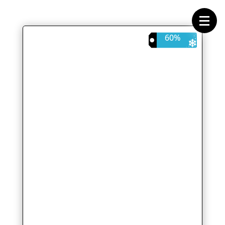
Forside
Cykeltasker
Cykeltøj
Cykler
60%
Energi
Geargrupper
Shop
Hjul
Komponenter
Sko
Tilbehør
Værktøj
Wattmålere
Outlet