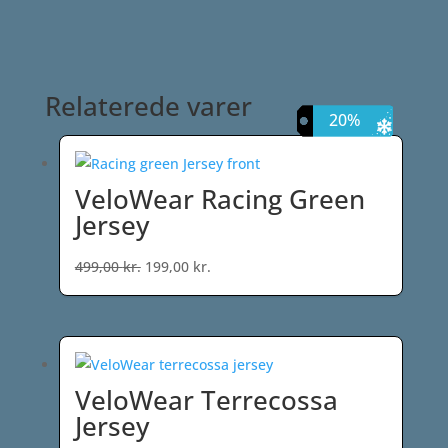
Relaterede varer
60%
60%
60%
20%
VeloWear Racing Green
Jersey
Den
Den
499,00
kr.
199,00
kr.
oprindelige
aktuelle
pris
pris
var:
er:
499,00 kr..
199,00 kr..
VeloWear Terrecossa
Jersey