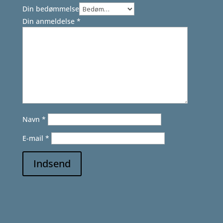
Din bedømmelse
Din anmeldelse
*
Navn
*
E-mail
*
Indsend