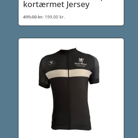
kortærmet Jersey
Den
Den
499,00
kr.
199,00
kr.
oprindelige
aktuelle
pris
pris
var:
er:
499,00 kr..
199,00 kr..