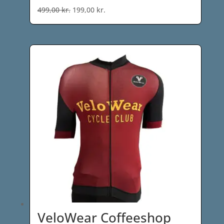
Den
Den
499,00
kr.
199,00
kr.
oprindelige
aktuelle
pris
pris
var:
er:
499,00 kr..
199,00 kr..
VeloWear Coffeeshop