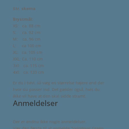
Str. skema
Brystmål
:
XS: ca. 88 cm
S: ca. 92 cm
M: ca. 96 cm
L: ca 100 cm
XL: ca. 105 cm
XXL: Ca. 110 cm
3xl: ca. 115 cm
4xl: ca. 120 cm
Er du i tvivl, så væg en størrelse højere end der
hvor du passer ind. Det gælder også, hvis du
ikke vil have at den skal sidde stramt.
Anmeldelser
Der er endnu ikke nogle anmeldelser.
Vær den første til at anmelde “VeloWear Green