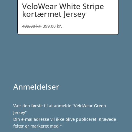
VeloWear White Stripe
kortærmet Jersey
Den
Den
499,00
kr.
399,00
kr.
oprindelige
aktuelle
pris
pris
var:
er:
499,00 kr..
399,00 kr..
Anmeldelser
Vær den første til at anmelde “VeloWear Green
Jersey”
Din e-mailadresse vil ikke blive publiceret.
Krævede
felter er markeret med
*