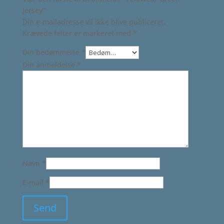
Jersey”
Din e-mailadresse vil ikke blive publiceret.
Krævede felter er markeret med
*
Din bedømmelse
*
Din anmeldelse
*
Navn
*
E-mail
*