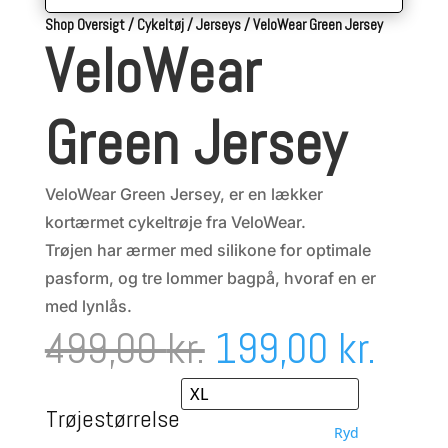
Shop Oversigt
/
Cykeltøj
/
Jerseys
/
VeloWear Green Jersey
VeloWear
Green Jersey
VeloWear Green Jersey, er en lækker
kortærmet cykeltrøje fra VeloWear.
Trøjen har ærmer med silikone for optimale
pasform, og tre lommer bagpå, hvoraf en er
med lynlås.
Den
Den
499,00
kr.
199,00
kr.
oprindelige
aktu
Trøjestørrelse
Ryd