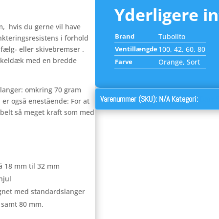
Yderligere i
m, hvis du gerne vil have
Brand
Tubolito
nkteringsresistens i forhold
 fælg- eller skivebremser .
Ventillængde
100, 42, 60, 80
cykeldæk med en bredde
Farve
Orange, Sort
langer: omkring 70 gram
Varenummer (SKU):
N/A
Kategori:
Dæk &
er også enestående: For at
belt så meget kraft som med
på 18 mm til 32 mm
hjul
gnet med standardslanger
m samt 80 mm.