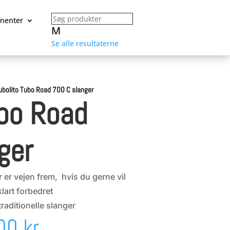
nenter
M
Se alle resultaterne
ubolito Tubo Road 700 C slanger
ubo Road
ger
er vejen frem, hvis du gerne vil
lart forbedret
traditionelle slanger
Den
,00
kr.