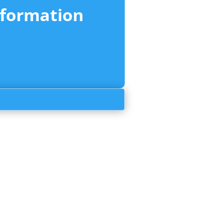
nformation
 Slanger