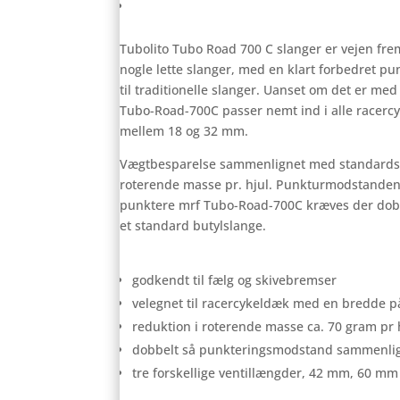
Anmeldelser (0)
Tubolito Tubo Road 700 C slanger er vejen fre
nogle lette slanger, med en klart forbedret pu
til traditionelle slanger. Uanset om det er med
Tubo-Road-700C passer nemt ind i alle racer
mellem 18 og 32 mm.
Vægtbesparelse sammenlignet med standards
roterende masse pr. hjul. Punkturmodstanden 
punktere mrf Tubo-Road-700C kræves der dob
et standard butylslange.
godkendt til fælg og skivebremser
velegnet til racercykeldæk med en bredde 
reduktion i roterende masse ca. 70 gram pr 
dobbelt så punkteringsmodstand sammenli
tre forskellige ventillængder, 42 mm, 60 m