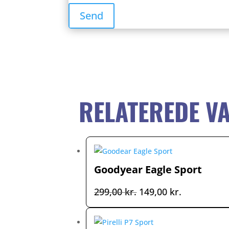
RELATEREDE V
Goodyear Eagle Sport
Den
Den
299,00
kr.
149,00
kr.
oprindelige
aktuelle
pris
pris