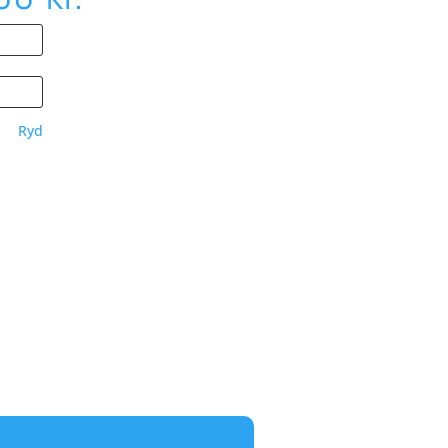
delige
aktuelle
pris
Ryd
er:
0 kr..
149,00 kr..