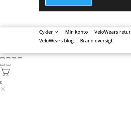
Cykler
Min konto
VeloWears retur
VeloWears blog
Brand oversigt
0 Elementer
0