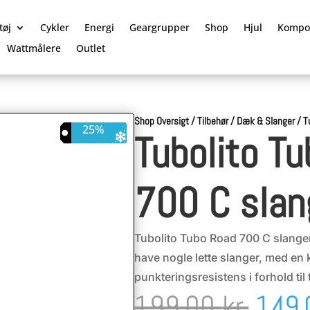
tøj
Cykler
Energi
Geargrupper
Shop
Hjul
Kompo
Wattmålere
Outlet
Shop Oversigt
/
Tilbehør
/
Dæk & Slanger
/
T
25%
Tubolito T
700 C slan
Tubolito Tubo Road 700 C slanger 
have nogle lette slanger, med en k
punkteringsresistens i forhold til 
Den
199,00
kr.
149