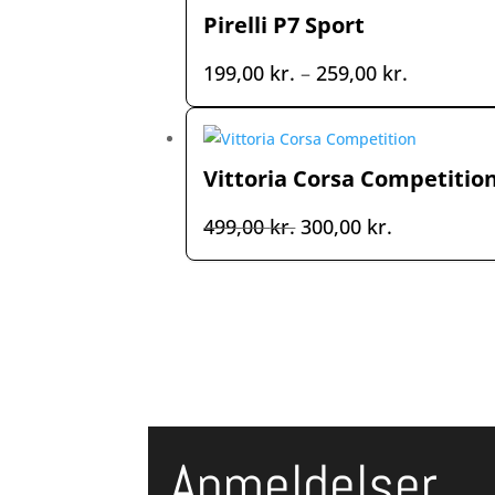
var:
er:
Pirelli P7 Sport
299,00 kr..
149,00 kr..
Prisinterv
199,00
kr.
–
259,00
kr.
199,00 kr
til
259,00 kr
Vittoria Corsa Competitio
Den
Den
499,00
kr.
300,00
kr.
oprindelige
aktuelle
pris
pris
var:
er:
499,00 kr..
300,00 kr..
Anmeldelser