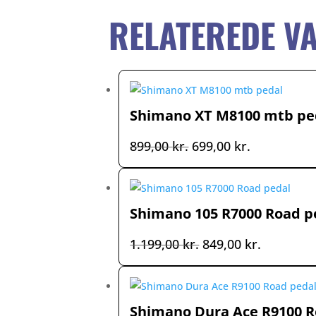
RELATEREDE V
Shimano XT M8100 mtb pe
Den
Den
899,00
kr.
699,00
kr.
oprindelige
aktuelle
pris
pris
var:
er:
Shimano 105 R7000 Road p
899,00 kr..
699,00 kr..
Den
Den
1.199,00
kr.
849,00
kr.
oprindelige
aktuelle
pris
pris
var:
er:
Shimano Dura Ace R9100 R