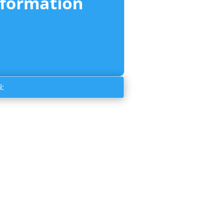
nformation
i:
Pedaler