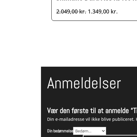
1.199,00 kr..
849,00 kr
Den
Den
2.049,00
kr.
1.349,00
kr.
oprindelige
aktuell
pris
pris
var:
er:
2.049,00 kr..
1.349,00
Anmeldelser
Vær den første til at anmelde 
Din e-mailadresse vil ikke blive publiceret.
Din bedømmelse