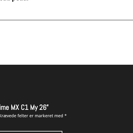
..
e
 kr..
“Time MX C1 My 26”
Krævede felter er markeret med
*