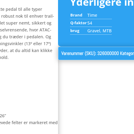
Yderligere i
e pedal til alle typer
Brand
Time
robust nok til enhver trail-
det super nemt, sikkert og
Q-faktor
54
 selvrensende, hvor ATAC-
brug
Gravel, MTB
g du træder i pedalen. Og
ngsvinkler (13º eller 17º)
er, at du altid kan klikke
Varenummer (SKU):
326000000
Kategor
hold.
26”
vede felter er markeret med