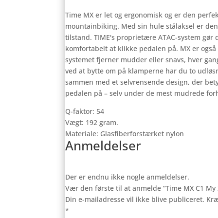
Time MX er let og ergonomisk og er den perfekt
mountainbiking. Med sin hule stålaksel er den 
tilstand. TIME's proprietære ATAC-system gør 
komfortabelt at klikke pedalen på. MX er også
systemet fjerner mudder eller snavs, hver gan
ved at bytte om på klamperne har du to udløsni
sammen med et selvrensende design, der betyd
pedalen på – selv under de mest mudrede for
Q-faktor: 54
Vægt: 192 gram.
Materiale: Glasfiberforstærket nylon
Anmeldelser
Der er endnu ikke nogle anmeldelser.
Vær den første til at anmelde “Time MX C1 My 
Din e-mailadresse vil ikke blive publiceret.
Kræ
*