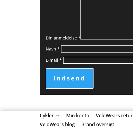
Din anmeldelse
*
Navn
*
E-mail
*
Indsend
Cykler
Min konto
VeloWears retur
VeloWears blog
Brand oversigt
0 Elementer