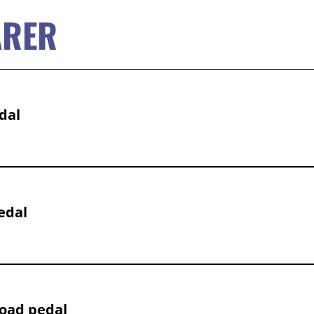
ARER
dal
edal
oad pedal