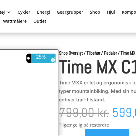
tøj
Cykler
Energi
Geargrupper
Shop
Hjul
Kompo
Wattmålere
Outlet
Shop Oversigt
/
Tilbehør
/
Pedaler
/
Time MX
25%
Time MX C
Time MXX er let og ergonomisk og 
typer mountainbiking. Med sin hul
enhver trail-tilstand.
Den
799,00
kr.
599
oprin
Tilgængelig på restordre