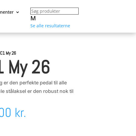
nenter
M
Se alle resultaterne
 C1 My 26
1 My 26
er den perfekte pedal til alle
e stålaksel er den robust nok til
Den
,00
kr.
delige
aktuelle