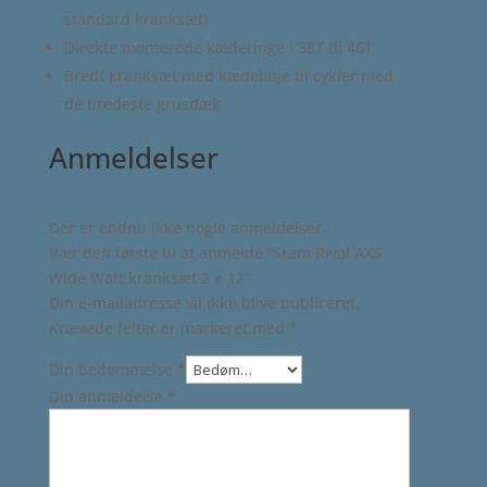
standard kranksæt)
Direkte monterede kæderinge i 38T til 46T
Bredt kranksæt med kædelinje til cykler med
de bredeste grusdæk
Anmeldelser
Der er endnu ikke nogle anmeldelser.
Vær den første til at anmelde “Sram Rival AXS
Wide Watt kranksæt 2 x 12”
Din e-mailadresse vil ikke blive publiceret.
Krævede felter er markeret med
*
Din bedømmelse
*
Din anmeldelse
*