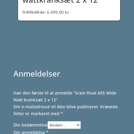
Den
Den
9.999,00
kr.
6.499,00
kr.
oprindelige
aktuelle
pris
pris
var:
er:
9.999,00 kr..
6.499,00 kr..
Anmeldelser
Vær den første til at anmelde “Sram Rival AXS Wide
Watt kranksæt 2 x 12”
Din e-mailadresse vil ikke blive publiceret.
Krævede
felter er markeret med
*
Din bedømmelse
Din anmeldelse
*