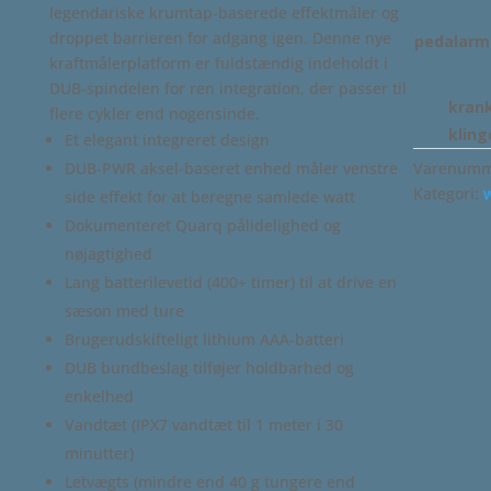
legendariske krumtap-baserede effektmåler og
droppet barrieren for adgang igen. Denne nye
pedalarm
kraftmålerplatform er fuldstændig indeholdt i
DUB-spindelen for ren integration, der passer til
kran
flere cykler end nogensinde.
kling
Et elegant integreret design
DUB-PWR aksel-baseret enhed måler venstre
Varenumm
Kategori:
side effekt for at beregne samlede watt
Dokumenteret Quarq pålidelighed og
nøjagtighed
Lang batterilevetid (400+ timer) til at drive en
sæson med ture
Brugerudskifteligt lithium AAA-batteri
DUB bundbeslag tilføjer holdbarhed og
enkelhed
Vandtæt (IPX7 vandtæt til 1 meter i 30
minutter)
Letvægts (mindre end 40 g tungere end