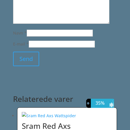
Navn
*
E-mail
*
Relaterede varer
12%
10%
35%
8%
Sram Red Axs