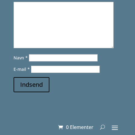
Navn
*
E-mail
*
Indsend
0 Elementer