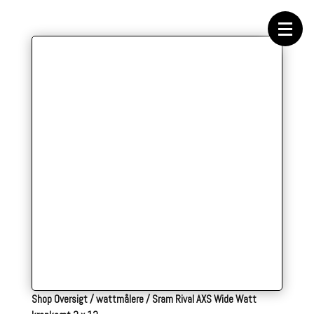
Forside
Cykeltasker
Cykeltøj
Cykler
Energi
Geargrupper
Shop
Hjul
Komponenter
Sko
Tilbehør
Værktøj
Wattmålere
Outlet
Shop Oversigt
/
wattmålere
/
Sram Rival AXS Wide Watt