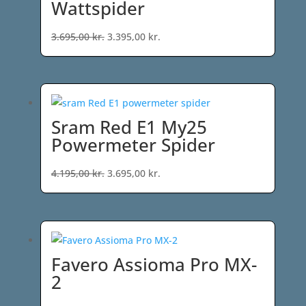
Wattspider
Den
Den
3.695,00
kr.
3.395,00
kr.
oprindelige
aktuelle
pris
pris
var:
er:
3.695,00 kr..
3.395,00 kr..
Sram Red E1 My25
Powermeter Spider
Den
Den
4.195,00
kr.
3.695,00
kr.
oprindelige
aktuelle
pris
pris
var:
er:
4.195,00 kr..
3.695,00 kr..
Favero Assioma Pro MX-
2