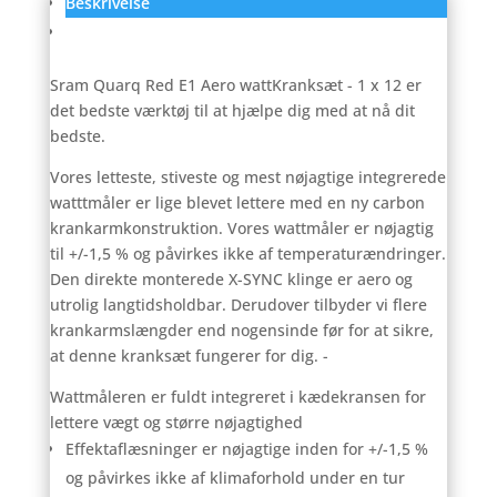
Beskrivelse
12
antal
Anmeldelser (0)
Sram Quarq Red E1 Aero wattKranksæt - 1 x 12 er
det bedste værktøj til at hjælpe dig med at nå dit
bedste.
Vores letteste, stiveste og mest nøjagtige integrerede
watttmåler er lige blevet lettere med en ny carbon
krankarmkonstruktion. Vores wattmåler er nøjagtig
til +/-1,5 % og påvirkes ikke af temperaturændringer.
Den direkte monterede X-SYNC klinge er aero og
utrolig langtidsholdbar. Derudover tilbyder vi flere
krankarmslængder end nogensinde før for at sikre,
at denne kranksæt fungerer for dig. -
Wattmåleren er fuldt integreret i kædekransen for
lettere vægt og større nøjagtighed
Effektaflæsninger er nøjagtige inden for +/-1,5 %
og påvirkes ikke af klimaforhold under en tur