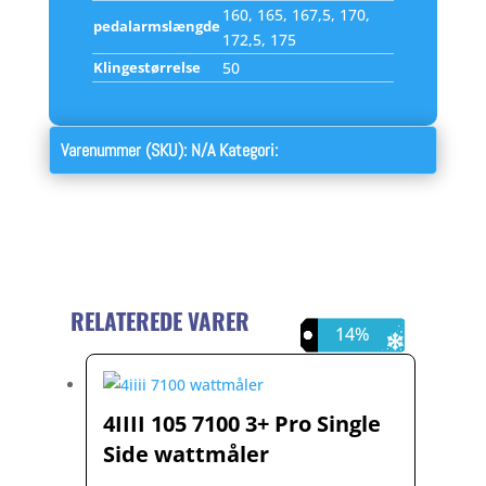
160, 165, 167,5, 170,
pedalarmslængde
172,5, 175
Klingestørrelse
50
Varenummer (SKU):
N/A
Kategori:
wattmålere
RELATEREDE VARER
12%
14%
7%
4IIII 105 7100 3+ Pro Single
Side wattmåler