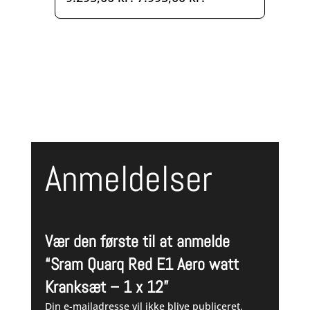
oprindelige
aktuelle
pris
pris
var:
er:
9.295,00 kr..
7.995,00 kr..
Anmeldelser
Vær den første til at anmelde
“Sram Quarq Red E1 Aero watt
Kranksæt – 1 x 12”
Din e-mailadresse vil ikke blive publiceret.