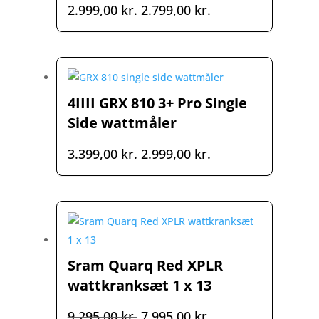
Den
Den
2.999,00
kr.
2.799,00
kr.
oprindelige
aktuelle
pris
pris
var:
er:
2.999,00 kr..
2.799,00 kr..
4IIII GRX 810 3+ Pro Single
Side wattmåler
Den
Den
3.399,00
kr.
2.999,00
kr.
oprindelige
aktuelle
pris
pris
var:
er:
3.399,00 kr..
2.999,00 kr..
Sram Quarq Red XPLR
wattkranksæt 1 x 13
Den
Den
9.295,00
kr.
7.995,00
kr.