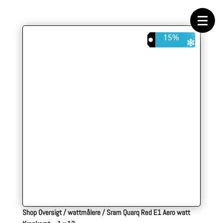
Forside
Cykeltasker
Cykeltøj
Cykler
15%
Energi
Geargrupper
Shop
Hjul
Komponenter
Sko
Tilbehør
Værktøj
Wattmålere
Outlet
Shop Oversigt
/
wattmålere
/
Sram Quarq Red E1 Aero watt