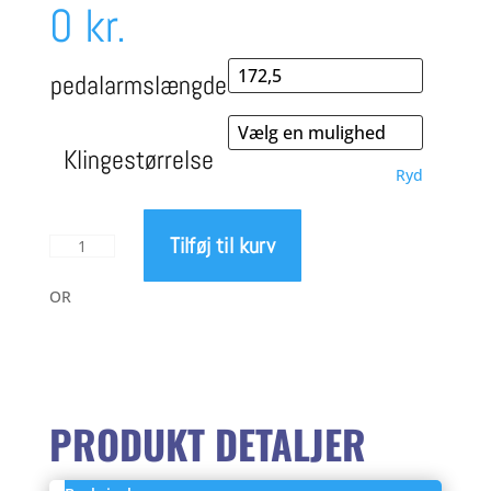
Prisinterval:
0
kr.
8.495,00 kr.
pedalarmslængde
til
Klingestørrelse
Ryd
9.495,00 kr.
Tilføj til kurv
Sram
Quarq
Red
OR
E1
Aero
watt
Kranksæt
-
PRODUKT DETALJER
1
x