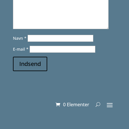
Navn
*
E-mail
*
Indsend
0 Elementer