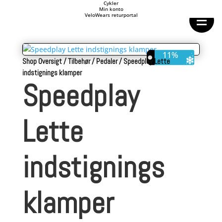
Forside
Cykler
Min konto
Cykeltasker
VeloWears returportal
Cykeltøj
Cykler
11%
Shop Oversigt
/
Tilbehør
/
Pedaler
/
Speedplay Lette
Energi
Geargrupper
indstignings klamper
Shop
Speedplay
Hjul
Komponenter
Lette
Sko
Tilbehør
indstignings
Værktøj
Wattmålere
Outlet
klamper