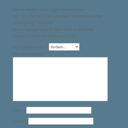
Der er endnu ikke nogle anmeldelser.
Vær den første til at anmelde “Speedplay Lette
indstignings klamper”
Din e-mailadresse vil ikke blive publiceret.
Krævede felter er markeret med
*
Din bedømmelse
*
Din anmeldelse
*
Navn
*
E-mail
*