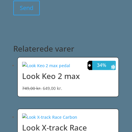
Relaterede varer
13%
20%
29%
34%
Look Keo 2 max
Den
Den
749,00
kr.
649,00
kr.
oprindelige
aktuelle
pris
pris
var:
er:
749,00 kr..
649,00 kr..
Look X-track Race