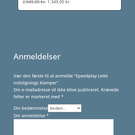
Den
Den
2.049,00
kr.
1.349,00
kr.
oprindelige
aktuelle
pris
pris
var:
er:
2.049,00 kr..
1.349,00 kr..
Anmeldelser
Vær den første til at anmelde “Speedplay Lette
indstignings klamper”
Din e-mailadresse vil ikke blive publiceret.
Krævede
felter er markeret med
*
Din bedømmelse
Din anmeldelse
*