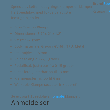
Brand
Spe
Speedplay Lette indstignings klamper er klamper
Kategori:
fra Speedplay, med fokus på at gøre
indstigningen let
Easy Tension Klampe
Dimensioner: 3,9" x 2" x 1,2"
Vægt: 142 gram
Body materiale: Grivory GV-6H, TPU, Metal
Stakhøjde: 11,5 mm
Release angle: 0-7,5 grader
Pedalfloat: Justerbar fra 0-15 grader
Cleat fore: Justerbar op til 13 mm
Klampejustering: op til 6 mm
Walkable Klampe (adapter inkluderet)
Se evt også Speedplays
normale
klamper.
Anmeldelser