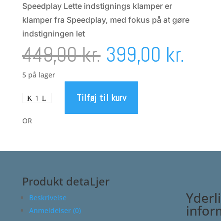
Speedplay Lette indstignings klamper er
klamper fra Speedplay, med fokus på at gøre
indstigningen let
Den
Den
449,00
kr.
399,00
kr.
oprindelige
aktu
5 på lager
Tilføj til kurv
Speedplay
pris
pris
Lette
indstignings
OR
klamper
var:
er:
antal
449,00 kr..
399,
Produkt detaLjer
Yderl
Beskrivelse
infor
Anmeldelser (0)