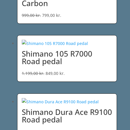
Carbon
Den
Den
999,00
kr.
799,00
kr.
oprindelige
aktuelle
pris
pris
var:
er:
999,00 kr..
799,00 kr..
Shimano 105 R7000
Road pedal
Den
Den
1.199,00
kr.
849,00
kr.
oprindelige
aktuelle
pris
pris
var:
er:
1.199,00 kr..
849,00 kr..
Shimano Dura Ace R9100
Road pedal