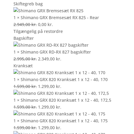
oprindelige
aktuelle
Skiftegreb bag
pris
pris
var:
er:
1 × Shimano GRX Bremsesæt RX 825 - Rear
2.949,00 kr..
Den
0,00 kr..
Den
2.949,00
kr.
0,00
kr.
oprindelige
aktuelle
Tilgængelig på restordre
pris
pris
Bagskifter
var:
er:
2.949,00 kr..
0,00 kr..
1 × Shimano GRX RD-RX 827 bagskifter
Den
Den
2.995,00
kr.
2.349,00
kr.
oprindelige
aktuelle
Kranksæt
pris
pris
var:
er:
1 × Shimano GRX 820 Kranksæt 1 x 12 - 40, 170
2.995,00 kr..
Den
2.349,00 kr..
Den
1.599,00
kr.
1.299,00
kr.
oprindelige
aktuelle
pris
pris
1 × Shimano GRX 820 Kranksæt 1 x 12 - 40, 172,5
var:
Den
er:
Den
1.599,00
kr.
1.299,00
kr.
1.599,00 kr..
oprindelige
1.299,00 kr..
aktuelle
pris
pris
1 × Shimano GRX 820 Kranksæt 1 x 12 - 40, 175
var:
Den
er:
Den
1.599,00
kr.
1.299,00
kr.