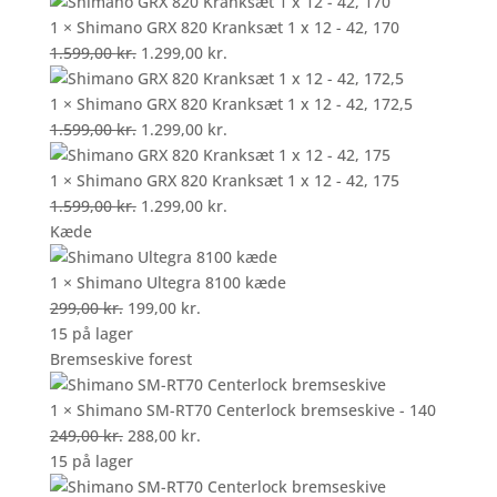
1.599,00 kr..
oprindelige
1.299,00 kr..
aktuelle
pris
pris
1 × Shimano GRX 820 Kranksæt 1 x 12 - 42, 170
var:
Den
er:
Den
1.599,00
kr.
1.299,00
kr.
1.599,00 kr..
oprindelige
1.299,00 kr..
aktuelle
pris
pris
1 × Shimano GRX 820 Kranksæt 1 x 12 - 42, 172,5
var:
Den
er:
Den
1.599,00
kr.
1.299,00
kr.
1.599,00 kr..
oprindelige
1.299,00 kr..
aktuelle
pris
pris
1 × Shimano GRX 820 Kranksæt 1 x 12 - 42, 175
var:
Den
er:
Den
1.599,00
kr.
1.299,00
kr.
1.599,00 kr..
oprindelige
1.299,00 kr..
aktuelle
Kæde
pris
pris
var:
er:
1 × Shimano Ultegra 8100 kæde
Den
1.599,00 kr..
Den
1.299,00 kr..
299,00
kr.
199,00
kr.
oprindelige
aktuelle
15 på lager
pris
pris
Bremseskive forest
var:
er:
299,00 kr..
199,00 kr..
1 × Shimano SM-RT70 Centerlock bremseskive - 140
Den
Den
249,00
kr.
288,00
kr.
oprindelige
aktuelle
15 på lager
pris
pris