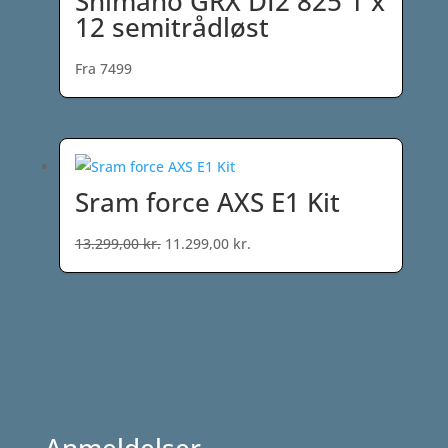
Shimano GRX DI2 825 1 x
12 semitrådløst
Fra 7499
Sram force AXS E1 Kit
Den
Den
13.299,00
kr.
11.299,00
kr.
oprindelige
aktuelle
pris
pris
var:
er:
13.299,00 kr..
11.299,00 kr..