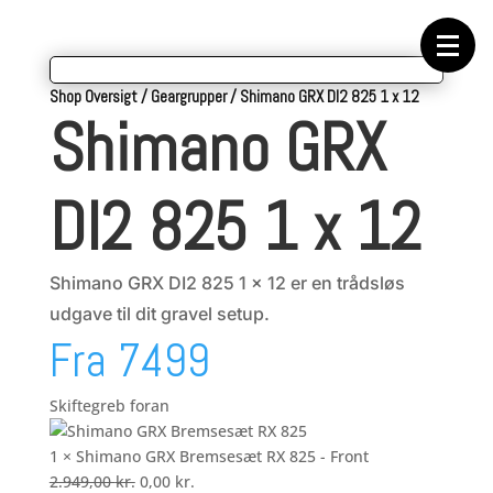
Forside
Cykeltasker
Cykeltøj
Cykler
Energi
Shop Oversigt
/
Geargrupper
/
Shimano GRX DI2 825 1 x 12
Geargrupper
Shimano GRX
Shop
Hjul
Komponenter
Sko
DI2 825 1 x 12
Tilbehør
Værktøj
Wattmålere
Outlet
Shimano GRX DI2 825 1 x 12 er en trådsløs
udgave til dit gravel setup.
Fra 7499
Skiftegreb foran
1 × Shimano GRX Bremsesæt RX 825 - Front
Den
Den
2.949,00
kr.
0,00
kr.