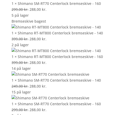
var:
er:
1 × Shimano SM-RT70 Centerlock bremseskive - 160
249,00 kr..
Den
288,00 kr..
Den
299,00
kr.
288,00
kr.
oprindelige
aktuelle
5 på lager
pris
pris
Bremseskive bagest
var:
er:
299,00 kr..
288,00 kr..
1 × Shimano RT-MT800 Centerlock bremseskive - 140
Den
Den
399,00
kr.
288,00
kr.
oprindelige
aktuelle
2 på lager
pris
pris
var:
er:
1 × Shimano RT-MT800 Centerlock bremseskive - 160
399,00 kr..
Den
288,00 kr..
Den
399,00
kr.
288,00
kr.
oprindelige
aktuelle
14 på lager
pris
pris
var:
er:
1 × Shimano SM-RT70 Centerlock bremseskive - 140
399,00 kr..
Den
288,00 kr..
Den
249,00
kr.
288,00
kr.
oprindelige
aktuelle
15 på lager
pris
pris
var:
er:
1 × Shimano SM-RT70 Centerlock bremseskive - 160
249,00 kr..
Den
288,00 kr..
Den
299,00
kr.
288,00
kr.