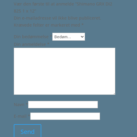
Vær den første til at anmelde “Shimano GRX DI2
825 1 x 12”
Din e-mailadresse vil ikke blive publiceret.
Krævede felter er markeret med
*
Din bedømmelse
*
Din anmeldelse
*
Navn
*
E-mail
*