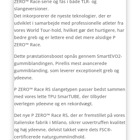
ZERO™ Race-serie og fås i både TLR- og
slangeversioner.
Det inkorporerer de nyeste teknologier, der er
udviklet i samarbejde med professionelle atleter fra
vores World Tour-hold, hvilket gør det hurtigere, har
bedre greb og er lettere end det mere alsidige P
ZERO™ Race.
Dette præstationsboost opnås gennem SmartEVO2-
gummiblandingen, Pirellis mest avancerede
gummiblanding, som leverer exceptionelt greb og
ydeevne.
P ZERO™ Race RS slangetypen passer bedst sammen
med vores lette TPU SmarTUBE, der tilbyder
overlegen ydeevne og en rekordvægt.
Det nye P ZERO™ Race RS, der er fremstillet på vores
italienske fabrik i Milano, sikrer uovertruffen kvalitet
og høj ydeevne, delvist takket være dets FSC®-
certificerede naturgummiindhold.