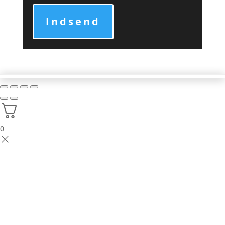
Indsend
0