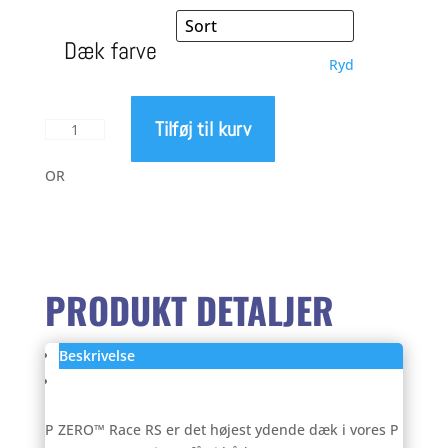
pris
pris
Dæk farve
Ryd
var:
er:
Tilføj til kurv
Pirelli
599,00 kr..
399,
P
Zero
OR
Race
RS
antal
PRODUKT DETALJER
Beskrivelse
Anmeldelser (0)
P ZERO™ Race RS er det højest ydende dæk i vores P