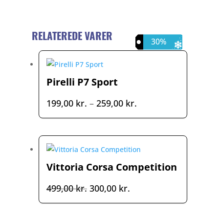
RELATEREDE VARER
23%
40%
30%
Pirelli P7 Sport
Prisinterval:
199,00
kr.
–
259,00
kr.
199,00 kr.
til
259,00 kr.
Vittoria Corsa Competition
Den
Den
499,00
kr.
300,00
kr.
oprindelige
aktuelle
pris
pris