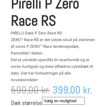
Pirelli P Zero
Race RS
PIRELLI Dæk P Zero Race RS
ZERO™ Race RS er det sidste skud på stammen
af vores P ZERO™ Race landevejsdæk,
fremstillet i Italien.
Det er udviklet specifikt til racerformål og er
vores hurtigste og mest effektive cykeldæk til
dato. Det har forbedringer på alle
hovedområder:
Den
Den
599,00
kr.
399,00
kr.
oprindelige
aktu
Dæk størrelse