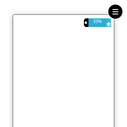
Forside
Cykeltasker
Cykeltøj
Cykler
33%
Energi
Geargrupper
Shop
Hjul
Komponenter
Sko
Tilbehør
Værktøj
Wattmålere
Outlet