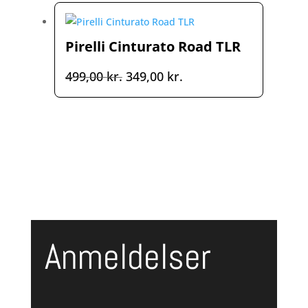
var:
er:
499,00 kr..
300,00 kr..
Pirelli Cinturato Road TLR
Den
Den
499,00
kr.
349,00
kr.
oprindelige
aktuelle
pris
pris
var:
er:
499,00 kr..
349,00 kr..
Anmeldelser