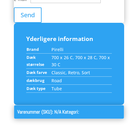
Yderligere information
Brand
Pirelli
Dæk
700 x 26 C, 700 x 28 C, 700 x
størrelse
30 C
Dæk farve
Classic, Retro, Sort
dækbrug
Road
Dæk type
Tube
Varenummer (SKU):
N/A
Kategori:
Dæk & Slanger