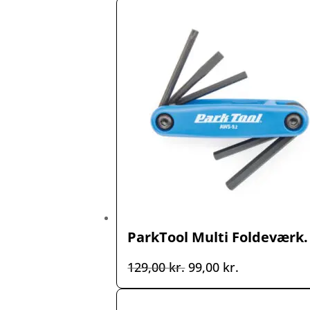
ParkTool Multi Foldeværk.
Den
Den
129,00
kr.
99,00
kr.
oprindelige
aktuelle
pris
pris