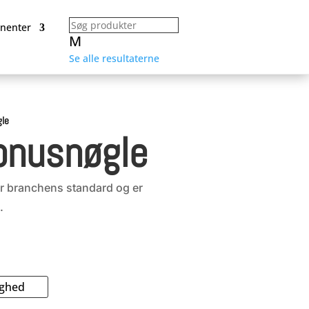
nenter
M
Se alle resultaterne
gle
onusnøgle
r branchens standard og er
.