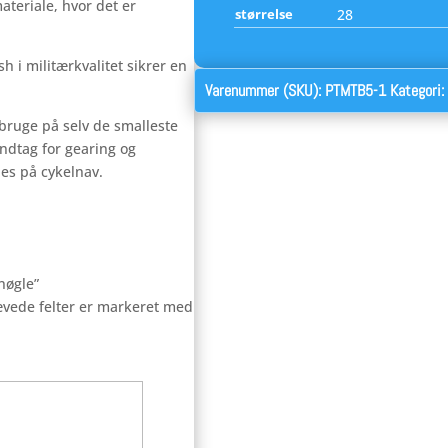
ateriale, hvor det er
størrelse
28
sh i militærkvalitet sikrer en
Varenummer (SKU):
PTMTB5-1
Kategori
bruge på selv de smalleste
åndtag for gearing og
des på cykelnav.
nøgle”
vede felter er markeret med