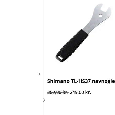
var:
er:
129,00 kr..
99,00 kr..
Shimano TL-HS37 navnøgle
Den
Den
269,00
kr.
249,00
kr.
oprindelige
aktuelle
pris
pris
var:
er: