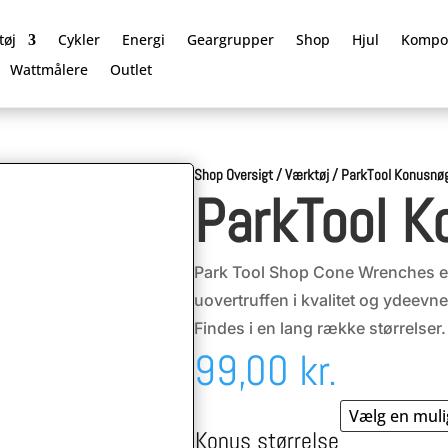
tøj
Cykler
Energi
Geargrupper
Shop
Hjul
Kompo
Wattmålere
Outlet
Shop Oversigt
/
Værktøj
/
ParkTool Konusnø
ParkTool K
Park Tool Shop Cone Wrenches e
uovertruffen i kvalitet og ydeevne
Findes i en lang række størrelser.
99,00
kr.
Konus størrelse