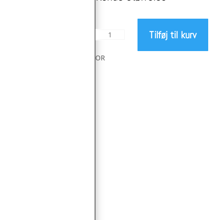
Tilføj til kurv
ParkTool
Konusnøgle
antal
OR