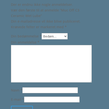
Der er endnu ikke nogle anmeldelser.
Vær den første til at anmelde “Muc Off C3
Ceramic Wet Lube”
Din e-mailadresse vil ikke blive publiceret.
Krævede felter er markeret med
*
Din bedømmelse
*
Din anmeldelse
*
Navn
*
E-mail
*