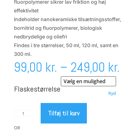
fluorpolymerer sikrer lav friktion og høj
effektivitet
Indeholder nanokeramiske tilsætningsstoffer,
bornitrid og fluorpolymerer, biologisk
nedbrydelige og oliefri
Findes i tre størrelser, 50 ml, 120 ml, samt en
300 ml.
Pris
99,00
kr.
–
249,00
kr.
99,0
Flaskestørrelse
Ryd
til
Tilføj til kurv
Muc
249
Off
C3
OR
Ceramic