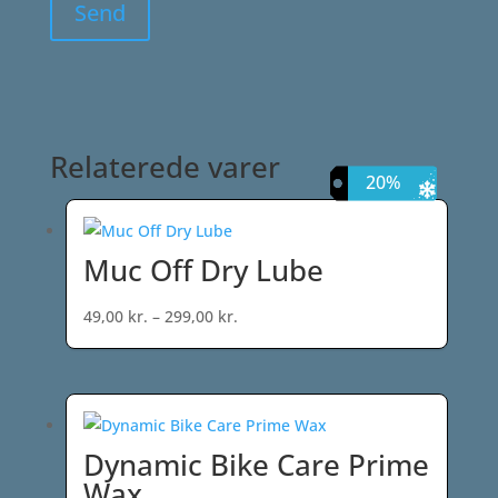
Relaterede varer
17%
20%
20%
Muc Off Dry Lube
Prisinterval:
49,00
kr.
–
299,00
kr.
49,00 kr.
til
299,00 kr.
Dynamic Bike Care Prime
Wax