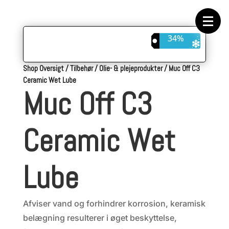
Forside
Cykeltasker
Cykeltøj
Cykler
34%
Energi
Geargrupper
Shop
Shop Oversigt
/
Tilbehør
/
Olie- & plejeprodukter
/
Muc Off C3
Hjul
Komponenter
Ceramic Wet Lube
Sko
Muc Off C3
Tilbehør
Værktøj
Wattmålere
Outlet
Ceramic Wet
Lube
Afviser vand og forhindrer korrosion, keramisk
belægning resulterer i øget beskyttelse,