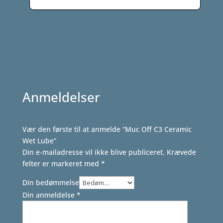
oprindelige
aktuelle
pris
pris
var:
er:
999,00 kr..
849,00 kr..
Anmeldelser
Vær den første til at anmelde “Muc Off C3 Ceramic
Wet Lube”
Din e-mailadresse vil ikke blive publiceret.
Krævede
felter er markeret med
*
Din bedømmelse
Din anmeldelse
*