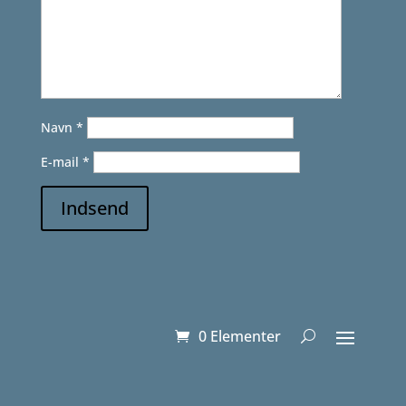
Navn
*
E-mail
*
Indsend
0 Elementer