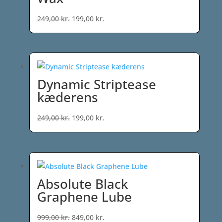
Den
Den
249,00
kr.
199,00
kr.
oprindelige
aktuelle
pris
pris
var:
er:
249,00 kr..
199,00 kr..
Dynamic Striptease
kæderens
Den
Den
249,00
kr.
199,00
kr.
oprindelige
aktuelle
pris
pris
var:
er:
249,00 kr..
199,00 kr..
Absolute Black
Graphene Lube
Den
Den
999,00
kr.
849,00
kr.