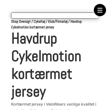
Forside
Cykeltasker
Cykeltøj
Cykler
Energi
Shop Oversigt
/
Cykeltøj
/
Klub/Firmatøj
/
Havdrup
Geargrupper
Cykelmotion kortærmet jersey
Shop
Havdrup
Hjul
Komponenter
Sko
Tilbehør
Cykelmotion
Værktøj
Wattmålere
Outlet
kortærmet
jersey
Kortærmet jersey i VeloWears vanlige kvalitet i