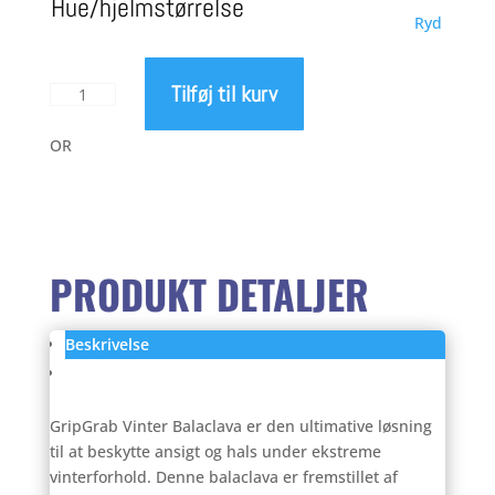
Hue/hjelmstørrelse
Ryd
pris
pris
Tilføj til kurv
GripGrab
var:
er:
Termo
Vinter
OR
249,00 kr..
199,
Balaclava
antal
PRODUKT DETALJER
Beskrivelse
Anmeldelser (0)
GripGrab Vinter Balaclava er den ultimative løsning
til at beskytte ansigt og hals under ekstreme
vinterforhold. Denne balaclava er fremstillet af