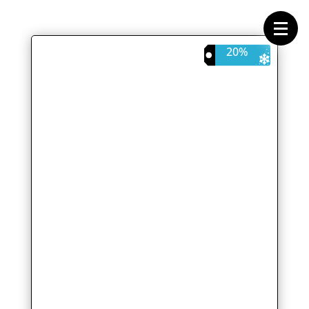
Forside
Cykeltasker
Cykeltøj
Cykler
20%
Energi
Geargrupper
Shop
Hjul
Komponenter
Sko
Tilbehør
Værktøj
Wattmålere
Outlet