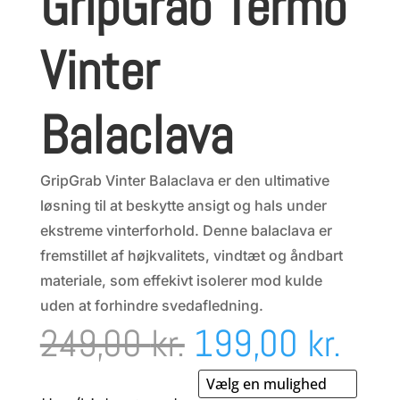
GripGrab Termo
Vinter
Balaclava
GripGrab Vinter Balaclava er den ultimative
løsning til at beskytte ansigt og hals under
ekstreme vinterforhold. Denne balaclava er
fremstillet af højkvalitets, vindtæt og åndbart
materiale, som effekivt isolerer mod kulde
uden at forhindre svedafledning.
Den
Den
249,00
kr.
199,00
kr.
oprindelige
aktu