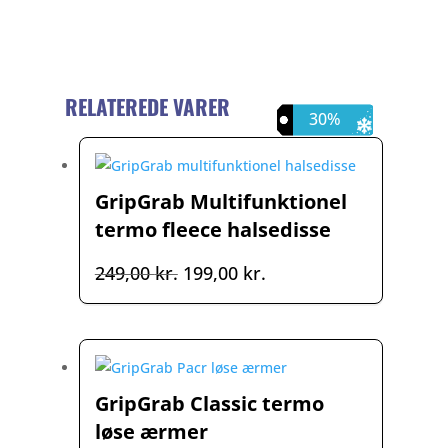
RELATEREDE VARER
20%
25%
30%
GripGrab Multifunktionel
termo fleece halsedisse
Den
Den
249,00
kr.
199,00
kr.
oprindelige
aktuelle
pris
pris
var:
er:
249,00 kr..
199,00 kr..
GripGrab Classic termo
løse ærmer