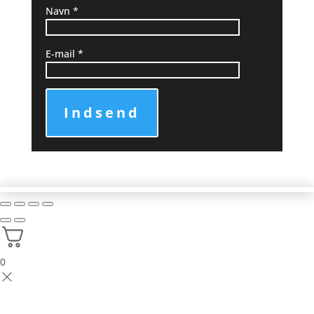
Navn
*
E-mail
*
Indsend
0