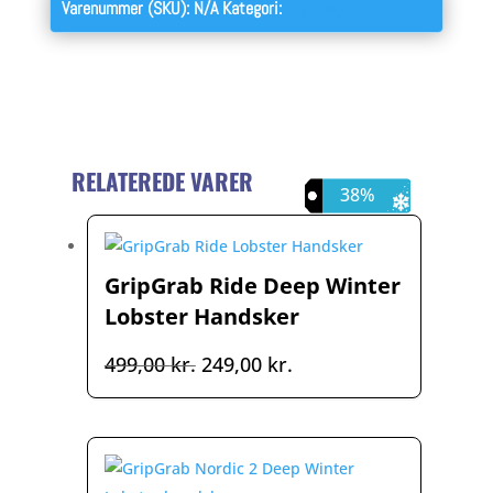
Varenummer (SKU):
N/A
Kategori:
Handsker
RELATEREDE VARER
50%
36%
38%
GripGrab Ride Deep Winter
Lobster Handsker
Den
Den
499,00
kr.
249,00
kr.
oprindelige
aktuelle
pris
pris
var:
er:
499,00 kr..
249,00 kr..