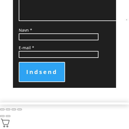
Navn
*
E-mail
*
Indsend