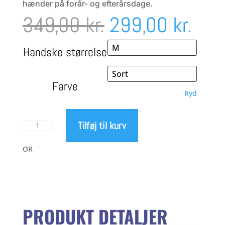
hænder på forår- og efterårsdage.
Den
Den
349,00
kr.
299,00
kr.
oprindelige
aktu
Handske størrelse
pris
pris
Farve
Ryd
var:
er:
Tilføj til kurv
GripGrab
349,00 kr..
299,
Insulator
2
OR
overgangs-
handske
antal
PRODUKT DETALJER