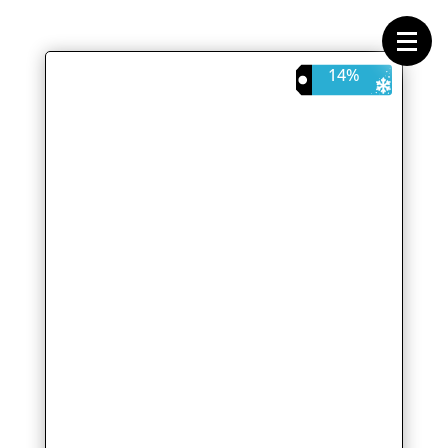
Forside
Cykeltasker
Cykeltøj
Cykler
14%
Energi
Geargrupper
Shop
Hjul
Komponenter
Sko
Tilbehør
Værktøj
Wattmålere
Outlet