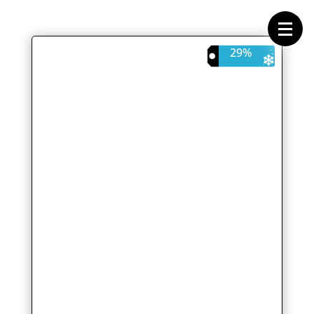
Forside
Cykeltasker
Cykeltøj
Cykler
29%
Energi
Geargrupper
Shop
Hjul
Komponenter
Sko
Tilbehør
Værktøj
Wattmålere
Outlet