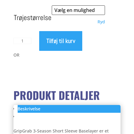
pris
pris
Trøjestørrelse
Ryd
var:
er:
Tilføj til kurv
GripGrab
349,00 kr..
249,
3
season
OR
short
sleeve
baselayer
antal
PRODUKT DETALJER
Beskrivelse
Anmeldelser (0)
GripGrab 3-Season Short Sleeve Baselayer er et