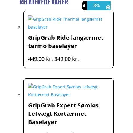
RELATEREDE VARER
22%
22%
8%
GripGrab Ride langærmet
termo baselayer
Den
Den
449,00
kr.
349,00
kr.
oprindelige
aktuelle
pris
pris
var:
er:
449,00 kr..
349,00 kr..
GripGrab Expert Sømløs
Letvægt Kortærmet
Baselayer