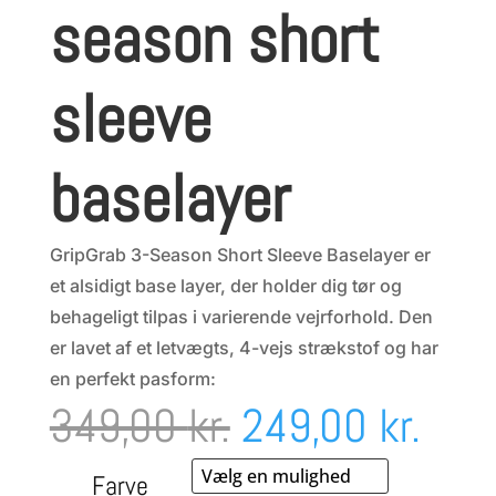
season short
sleeve
baselayer
GripGrab 3-Season Short Sleeve Baselayer er
et alsidigt base layer, der holder dig tør og
behageligt tilpas i varierende vejrforhold. Den
er lavet af et letvægts, 4-vejs strækstof og har
en perfekt pasform:
Den
Den
349,00
kr.
249,00
kr.
oprindelige
aktu
Farve