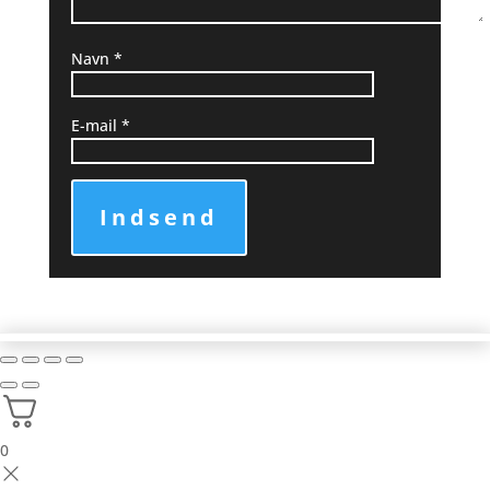
Navn
*
E-mail
*
Indsend
0