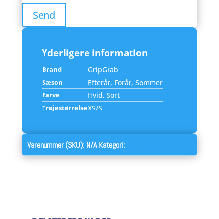
Yderligere information
Brand
GripGrab
Sæson
Efterår, Forår, Sommer
Farve
Hvid, Sort
Trøjestørrelse
XS/S
Varenummer (SKU):
N/A
Kategori:
Baselayer