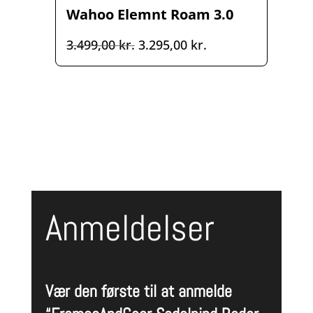
Wahoo Elemnt Roam 3.0
Den
Den
3.499,00
kr.
3.295,00
kr.
oprindelige
aktuelle
pris
pris
var:
er:
3.499,00 kr..
3.295,00 kr..
Anmeldelser
Vær den første til at anmelde