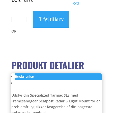
Ryd
var:
er:
Tilføj til kurv
FramesAndGear
412,00 kr..
399,
Sadelpind
Radar
OR
og
Lygtebeslag
til
Specialized
Tarmac
PRODUKT DETALJER
SL8
antal
Beskrivelse
Anmeldelser (0)
Udstyr din Specialized Tarmac SL8 med
Framesandgear Seatpost Radar & Light Mount for en
problemfri og sikker fastgørelse af din bagerste
radar og lygteenhed.