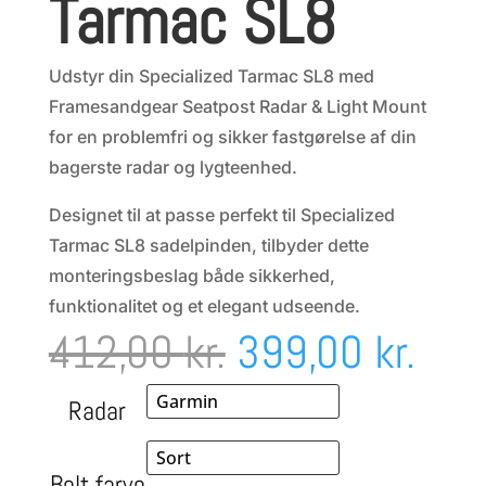
Tarmac SL8
Udstyr din Specialized Tarmac SL8 med
Framesandgear Seatpost Radar & Light Mount
for en problemfri og sikker fastgørelse af din
bagerste radar og lygteenhed.
Designet til at passe perfekt til Specialized
Tarmac SL8 sadelpinden, tilbyder dette
monteringsbeslag både sikkerhed,
funktionalitet og et elegant udseende.
Den
Den
412,00
kr.
399,00
kr.
oprindelige
aktu
Radar
pris
pris
Bolt farve