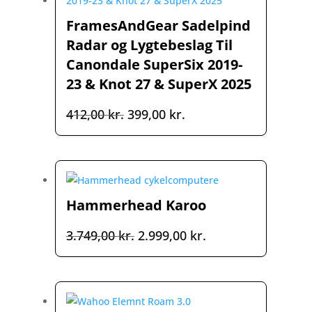
FramesAndGear Sadelpind
Radar og Lygtebeslag Til
Canondale SuperSix 2019-
23 & Knot 27 & SuperX 2025
Den
Den
412,00
kr.
399,00
kr.
oprindelige
aktuelle
pris
pris
var:
er:
412,00 kr..
399,00 kr..
Hammerhead Karoo
Den
Den
3.749,00
kr.
2.999,00
kr.
oprindelige
aktuelle
pris
pris
var:
er:
3.749,00 kr..
2.999,00 kr..