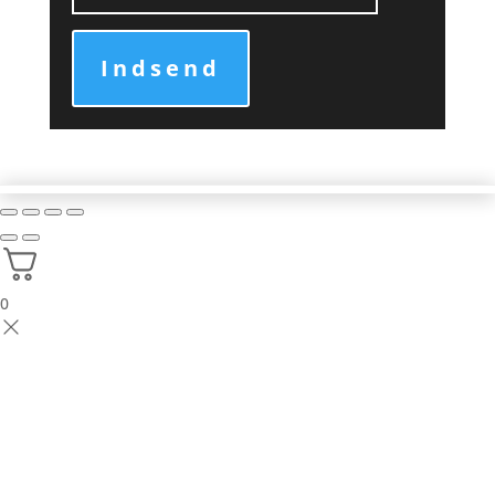
Indsend
0