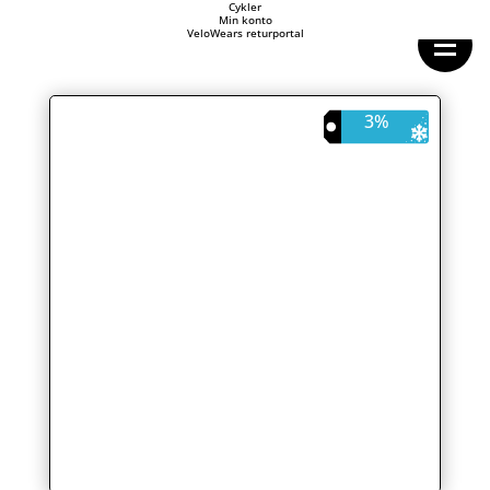
Forside
Cykler
Min konto
Cykeltasker
VeloWears returportal
Cykeltøj
Cykler
Energi
Geargrupper
3%
Shop
Hjul
Komponenter
Sko
Tilbehør
Værktøj
Wattmålere
Outlet