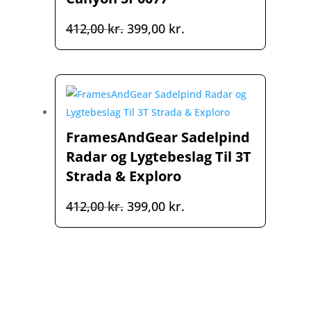
Den
Den
412,00
kr.
399,00
kr.
oprindelige
aktuelle
pris
pris
var:
er:
412,00 kr..
399,00 kr..
FramesAndGear Sadelpind
Radar og Lygtebeslag Til 3T
Strada & Exploro
Den
Den
412,00
kr.
399,00
kr.
oprindelige
aktuelle
pris
pris
var:
er:
412,00 kr..
399,00 kr..