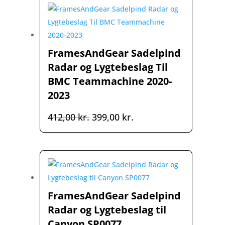
FramesAndGear Sadelpind
Radar og Lygtebeslag Til
BMC Teammachine 2020-
2023
Den
Den
412,00
kr.
399,00
kr.
oprindelige
aktuelle
pris
pris
var:
er:
412,00 kr..
399,00 kr..
FramesAndGear Sadelpind
Radar og Lygtebeslag til
Canyon SP0077