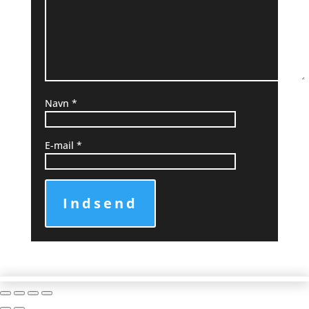
Navn
*
E-mail
*
Indsend