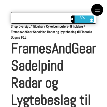
Forside
Cykeltasker
Cykeltøj
Cykler
3%
Energi
Geargrupper
Shop Oversigt
/
Tilbehør
/
Cykelcomputere- & holdere
/
Shop
FramesAndGear Sadelpind Radar og Lygtebeslag til Pinarello
Hjul
Komponenter
Dogma F12
Sko
FramesAndGear
Tilbehør
Værktøj
Wattmålere
Outlet
Sadelpind
Radar og
Lygtebeslag til