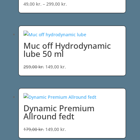
Prisinterval:
49,00
kr.
–
299,00
kr.
49,00 kr.
til
299,00 kr.
Muc off Hydrodynamic
lube 50 ml
Den
Den
259,00
kr.
149,00
kr.
oprindelige
aktuelle
pris
pris
var:
er:
259,00 kr..
149,00 kr..
Dynamic Premium
Allround fedt
Den
Den
179,00
kr.
149,00
kr.
oprindelige
aktuelle