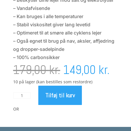
– Beskytter dine lejer mod salt og elektrolytter
– Vandafvisende
– Kan bruges i alle temperaturer
– Stabil viskositet giver lang levetid
– Optimeret til at smøre alle cyklens lejer
– Også egnet til brug på nav, aksler, affjedring
og dropper-sadelpinde
– 100% carbonsikker
Den
Den
179,00
kr.
149,00
kr.
oprindelige
aktu
10 på lager (kan bestilles som restordre)
Tilføj til kurv
Dynamic
pris
pris
Galli
fedt
OR
Pro
var:
er:
antal