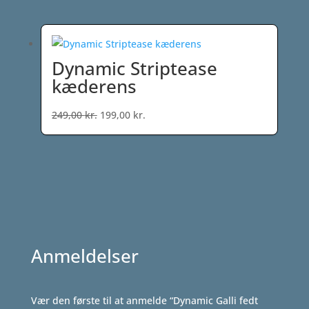
pris
pris
var:
er:
179,00 kr..
149,00 kr..
Dynamic Striptease
kæderens
Den
Den
249,00
kr.
199,00
kr.
oprindelige
aktuelle
pris
pris
var:
er:
249,00 kr..
199,00 kr..
Anmeldelser
Vær den første til at anmelde “Dynamic Galli fedt