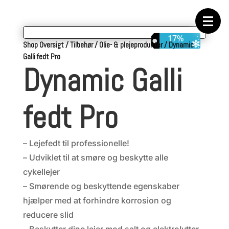
Forside
Cykeltasker
Cykeltøj
Cykler
17%
Energi
Shop Oversigt
/
Tilbehør
/
Olie- & plejeprodukter
/
Dynamic
Geargrupper
Galli fedt Pro
Shop
Dynamic Galli
Hjul
Komponenter
Sko
Tilbehør
fedt Pro
Værktøj
Wattmålere
Outlet
– Lejefedt til professionelle!
– Udviklet til at smøre og beskytte alle
cykellejer
– Smørende og beskyttende egenskaber
hjælper med at forhindre korrosion og
reducere slid