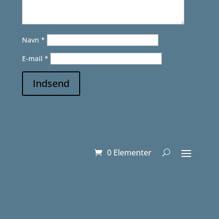
Navn
*
E-mail
*
Indsend
0 Elementer