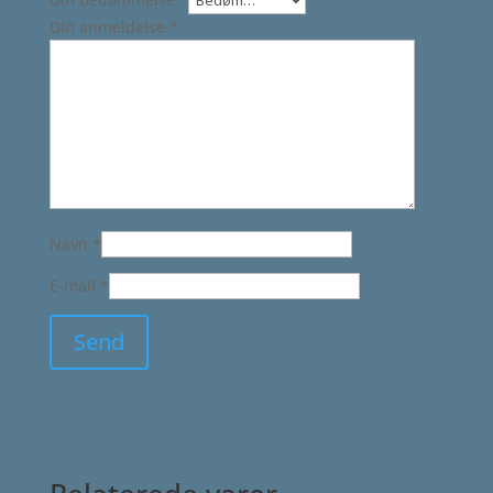
Din anmeldelse
*
Navn
*
E-mail
*