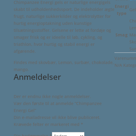
Chimpanzee Energi gels er naturlige energigels
Energi
skabt til udholdenhedssport. De indeholder ægte
Gel
type
frugt, naturlige sukkerkilder og elektrolytter for
Ch
hurtig energioptakning uden kunstige
Le
tilsætningsstoffer. Gelsene er lette at fordøje og
Smag
Ma
smager frisk og er ideelle til løb, cykling, og
Sk
triathlon, hvor hurtig og stabil energi er
Su
afgørende.
Varenumme
Findes med skovbær, Lemon, surbær, chokolade,
N/A
Kateg
mango.
Anmeldelser
Der er endnu ikke nogle anmeldelser.
Vær den første til at anmelde “Chimpanzee
Energi Gel”
Din e-mailadresse vil ikke blive publiceret.
Krævede felter er markeret med
*
Din bedømmelse
*