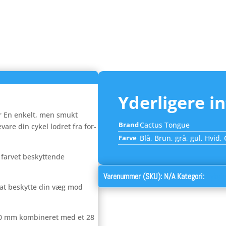
Yderligere i
r En enkelt, men smukt
Brand
Cactus Tongue
vare din cykel lodret fra for-
Farve
Blå, Brun, grå, gul, Hvid,
af farvet beskyttende
Varenummer (SKU):
N/A
Kategori:
Cykel
r at beskytte din væg mod
0 mm kombineret med et 28