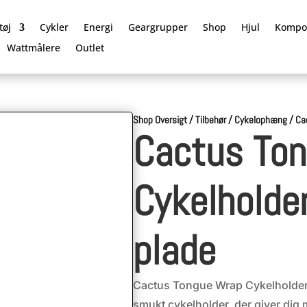
tøj
Cykler
Energi
Geargrupper
Shop
Hjul
Kompo
Wattmålere
Outlet
Shop Oversigt
/
Tilbehør
/
Cykelophæng
/
Ca
Cactus To
Cykelholde
plade
Cactus Tongue Wrap Cykelholder 
smukt cykelholder, der giver dig 