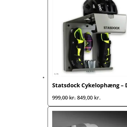
Statsdock Cykelophæng – D
Den
Den
999,00
kr.
849,00
kr.
oprindelige
aktuelle
pris
pris
var:
er:
999,00 kr..
849,00 kr..