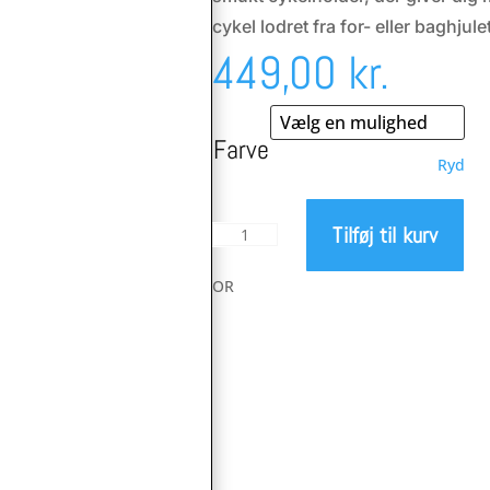
cykel lodret fra for- eller baghjule
449,00
kr.
Farve
Ryd
Tilføj til kurv
Cactus
Tongue
Wrap
OR
Cykelholder
uden
plade
antal