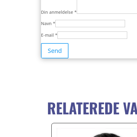
Din anmeldelse
*
Navn
*
E-mail
*
RELATEREDE V