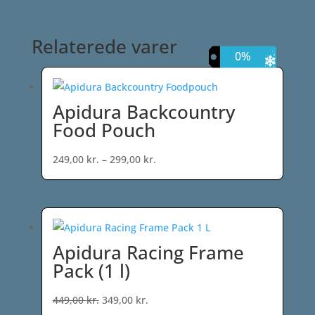
Relaterede varer
29%
0%
Apidura Backcountry
Food Pouch
Prisinterval:
249,00
kr.
–
299,00
kr.
249,00 kr.
til
299,00 kr.
Apidura Racing Frame
Pack (1 l)
Den
Den
449,00
kr.
349,00
kr.