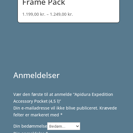
Frame Pack
Prisinterval:
1.199,00
kr.
–
1.249,00
kr.
1.199,00 kr.
til
1.249,00 kr.
Anmeldelser
Vær den første til at anmelde “Apidura Expedition
Accessory Pocket (4,5 l)”
Din e-mailadresse vil ikke blive publiceret.
Krævede
felter er markeret med
*
Din bedømmelse