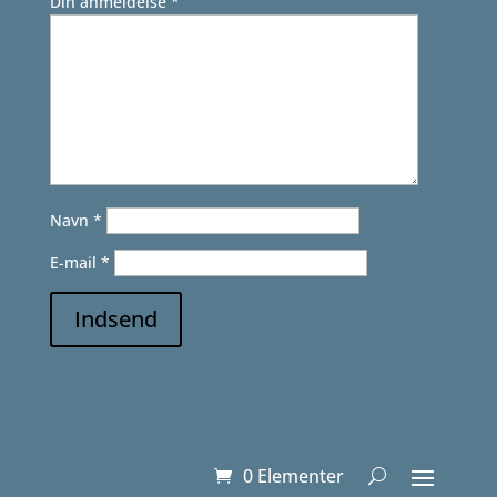
Din anmeldelse
*
Navn
*
E-mail
*
Indsend
0 Elementer