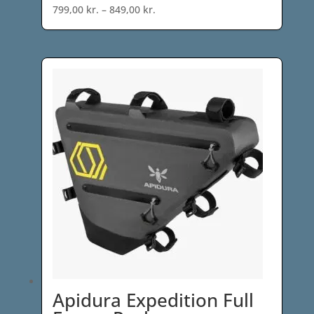
Prisinterval:
799,00
kr.
–
849,00
kr.
799,00 kr.
til
849,00 kr.
Apidura Expedition Full