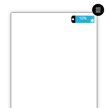
Forside
Cykeltasker
Cykeltøj
Cykler
10%
Energi
Geargrupper
Shop
Hjul
Komponenter
Sko
Tilbehør
Værktøj
Wattmålere
Outlet