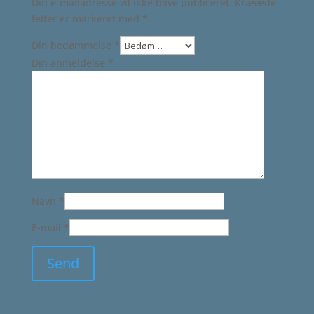
Din e-mailadresse vil ikke blive publiceret.
Krævede
felter er markeret med
*
Din bedømmelse
*
Din anmeldelse
*
Navn
*
E-mail
*