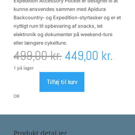
Expedition Accessory Pocket er designet til at
kunne ansvendes sammen med Apidura
Backcountry- og Expedition-styrtasker og er et
nyttigt rum til opbevaring af snacks, let
elektronik og dokumenter på weekend-ture
eller længere cykelture.
Den
Den
499,00
kr.
449,00
kr.
oprindelige
aktu
1 på lager
Tilføj til kurv
Apidura
pris
pris
Expedition
OR
Accessory
var:
er:
Pocket
(4,5
l)
499,00 kr..
449,
antal
Produkt detaLjer