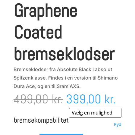
Graphene
Coated
bremseklodser
Bremseklodser fra Absolute Black I absolut
Spitzenklasse. Findes i en version til Shimano
Dura Ace, og en til Sram AXS.
Den
Den
499,00
kr.
399,00
kr.
oprindelige
aktu
bremsekompabilitet
Ryd
pris
pris