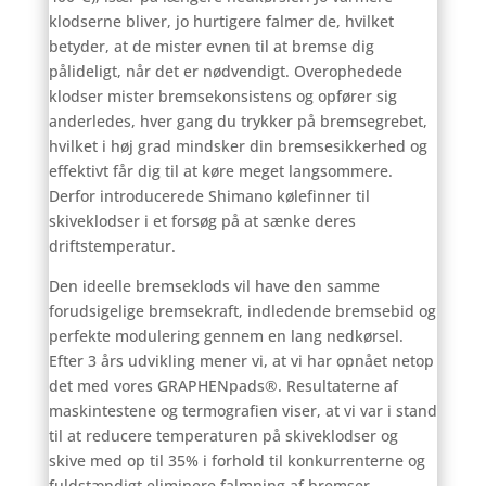
klodserne bliver, jo hurtigere falmer de, hvilket
betyder, at de mister evnen til at bremse dig
pålideligt, når det er nødvendigt. Overophedede
klodser mister bremsekonsistens og opfører sig
anderledes, hver gang du trykker på bremsegrebet,
hvilket i høj grad mindsker din bremsesikkerhed og
effektivt får dig til at køre meget langsommere.
Derfor introducerede Shimano kølefinner til
skiveklodser i et forsøg på at sænke deres
driftstemperatur.
Den ideelle bremseklods vil have den samme
forudsigelige bremsekraft, indledende bremsebid og
perfekte modulering gennem en lang nedkørsel.
Efter 3 års udvikling mener vi, at vi har opnået netop
det med vores GRAPHENpads®. Resultaterne af
maskintestene og termografien viser, at vi var i stand
til at reducere temperaturen på skiveklodser og
skive med op til 35% i forhold til konkurrenterne og
fuldstændigt eliminere falmning af bremser.