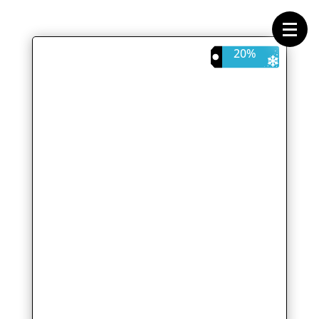
Forside
Cykeltasker
Cykeltøj
Cykler
20%
Energi
Geargrupper
Shop
Hjul
Komponenter
Sko
Tilbehør
Værktøj
Wattmålere
Outlet