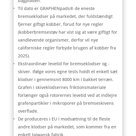
bagpladen.
Til dato er GRAPHENpads® de eneste
bremseklodser på markedet, der fuldstændigt
fjerner giftigt kobber, forud for nye regler
(kobberbremsestøv har vist sig at være giftigt for
vandlevende organismer, derfor vil nye
californiske regler forbyde brugen af ​​kobber fra
2025).
Ekstraordinær levetid for bremseklodser og -
skiver. Ifølge vores egne tests holdt et enkelt sæt
klodser i gennemsnit 8000 km i bakket terræn.
Grafen i skiveklodsernes friktionsmateriale
forlænger også rotorernes levetid ved at indlejre
grafenpartikler i mikroporer på bremseskivens
overflade.
De produceres i EU i modsætning til de fleste
andre klodser på markedet, som kommer fra en
enkelt taiwansk fabrik.