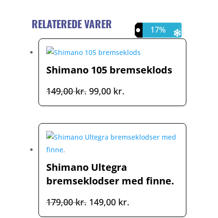
RELATEREDE VARER
34%
17%
Shimano 105 bremseklods
Den
Den
149,00
kr.
99,00
kr.
oprindelige
aktuelle
pris
pris
var:
er:
149,00 kr..
99,00 kr..
Shimano Ultegra
bremseklodser med finne.
Den
Den
179,00
kr.
149,00
kr.
oprindelige
aktuelle