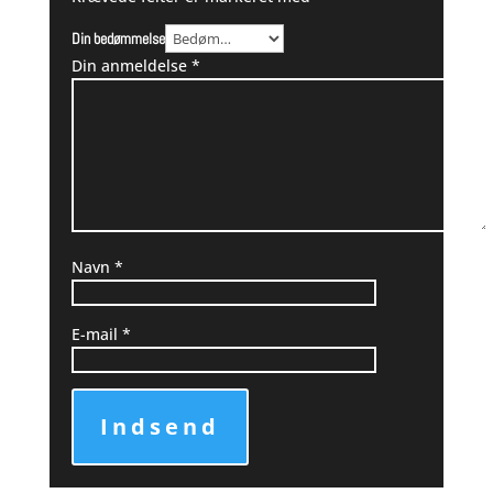
Din bedømmelse
Din anmeldelse
*
Navn
*
E-mail
*
Indsend