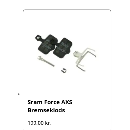
pris
pris
var:
er:
179,00 kr..
149,00 kr..
Sram Force AXS
Bremseklods
199,00
kr.