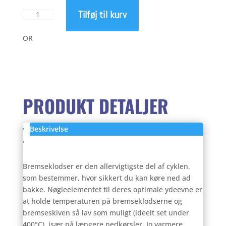
Tilføj til kurv
Absolute
var:
er:
Black
Graphene
OR
499,00 kr..
399,
Coated
bremseklodser
antal
PRODUKT DETALJER
Beskrivelse
Anmeldelser (0)
Bremseklodser er den allervigtigste del af cyklen,
som bestemmer, hvor sikkert du kan køre ned ad
bakke. Nøgleelementet til deres optimale ydeevne er
at holde temperaturen på bremseklodserne og
bremseskiven så lav som muligt (ideelt set under
400°C), især på længere nedkørsler. Jo varmere