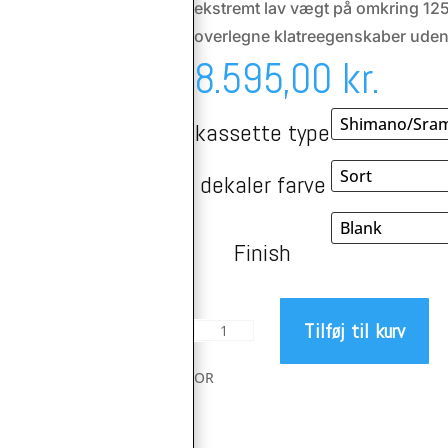
ekstremt lav vægt på omkring 12
overlegne klatreegenskaber uden 
8.595,00
kr.
kassette type
dekaler farve
Finish
Tilføj til kurv
8Lien
L6
W
OR
Carbon
hjul
V2