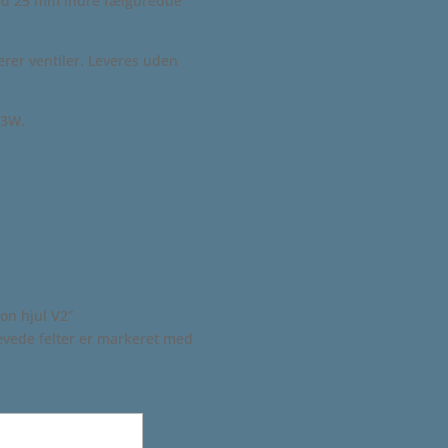
med 25 mm indre fælgbredde
derer ventiler. Leveres uden
N3W.
on hjul V2”
vede felter er markeret med