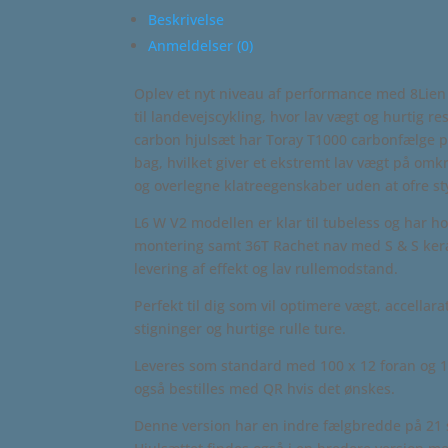
Beskrivelse
Anmeldelser (0)
Oplev et nyt niveau af performance med 8Lien 
til landevejscykling, hvor lav vægt og hurtig 
carbon hjulsæt har Toray T1000 carbonfælge
bag, hvilket giver et ekstremt lav vægt på omk
og overlegne klatreegenskaber uden at ofre st
L6 W V2 modellen er klar til tubeless og har 
montering samt 36T Rachet nav med S & S keram
levering af effekt og lav rullemodstand.
Perfekt til dig som vil optimere vægt, accellara
stigninger og hurtige rulle ture.
Leveres som standard med 100 x 12 foran og 
også bestilles med QR hvis det ønskes.
Denne version har en indre fælgbredde på 21 