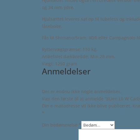
Hjulsættet findes også i en bredere version 
og 34 mm ydre.
Hjulsættet leveres sat op til tubeless og inklu
låsebolte.
Fås til Shimano/Sram, XDR eller Campagnolo 
Ryttervægtgrænse: 110 kg.
Anbefalet dækbredde: Min 28 mm.
Vægt: 1250 gram
Anmeldelser
Der er endnu ikke nogle anmeldelser.
Vær den første til at anmelde “8Lien L6 W Carb
Din e-mailadresse vil ikke blive publiceret.
Kræ
*
Din bedømmelse
*