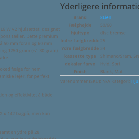
Yderligere informat
Brand
8Lien
Fælghøjde
50/60
L6 W V2 hjulsættet, designet
hjultype
disc bremse
respons tæller. Dette premium
Indre fælgbredde
25
 på 50 mm foran og 60 mm
Ydre fælgbredde
34
ring 1250 gram (+/- 30 gram)
kassette type
Shimano/Sram, S
yrke.
dekaler farve
Hvid, Sort
hooked fælge for nem
Finish
Blank, Mat
iske lejer, for perfekt
Varenummer (SKU):
N/A
Kategori:
Hju
tion og effektivitet å både
12 x 142 bagpå, men kan
samt en ydre på 28.