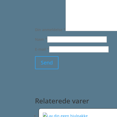
Din anmeldelse
*
Navn
*
E-mail
*
Relaterede varer