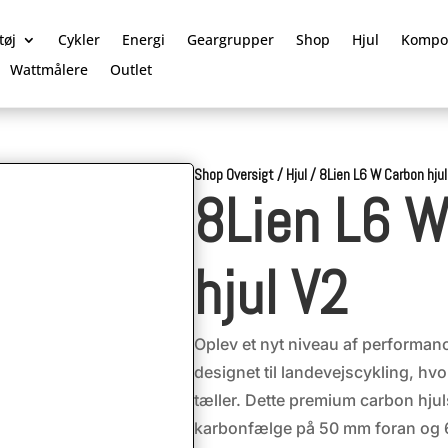
tøj
Cykler
Energi
Geargrupper
Shop
Hjul
Kompo
Wattmålere
Outlet
Shop Oversigt
/
Hjul
/
8Lien L6 W Carbon hjul
8Lien L6 W
hjul V2
Oplev et nyt niveau af performan
designet til landevejscykling, hv
tæller. Dette premium carbon hju
karbonfælge på 50 mm foran og 6