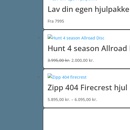
Lav din egen hjulpakke
Fra 7995
Hunt 4 season Allroad 
Den
Den
3.995,00
kr.
2.000,00
kr.
oprindelige
aktuelle
pris
pris
var:
er:
Zipp 404 Firecrest hjul
3.995,00 kr..
2.000,00 kr..
Prisinterval:
5.895,00
kr.
–
6.095,00
kr.
5.895,00 kr.
til
6.095,00 kr.