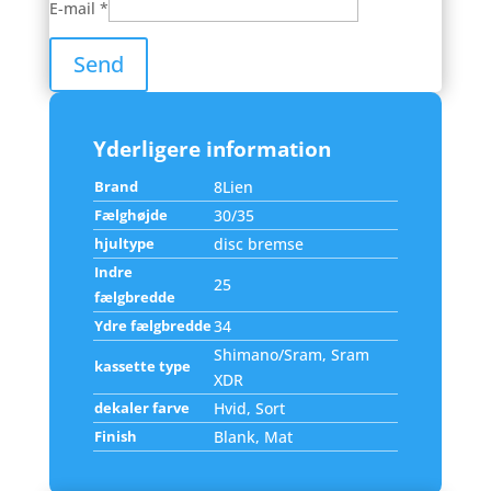
E-mail
*
Yderligere information
Brand
8Lien
Fælghøjde
30/35
hjultype
disc bremse
Indre
25
fælgbredde
Ydre fælgbredde
34
Shimano/Sram, Sram
kassette type
XDR
dekaler farve
Hvid, Sort
Finish
Blank, Mat