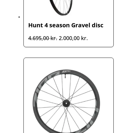
Hunt 4 season Gravel disc
Den
Den
4.695,00
kr.
2.000,00
kr.
oprindelige
aktuelle
pris
pris
var:
er:
4.695,00 kr..
2.000,00 kr..