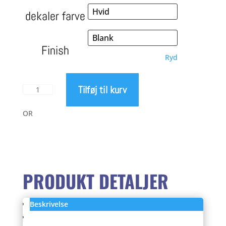
dekaler farve
Finish
Ryd
Tilføj til kurv
8Lien
Aether
3
OR
Carbon
hjul
antal
PRODUKT DETALJER
Beskrivelse
Anmeldelser (0)