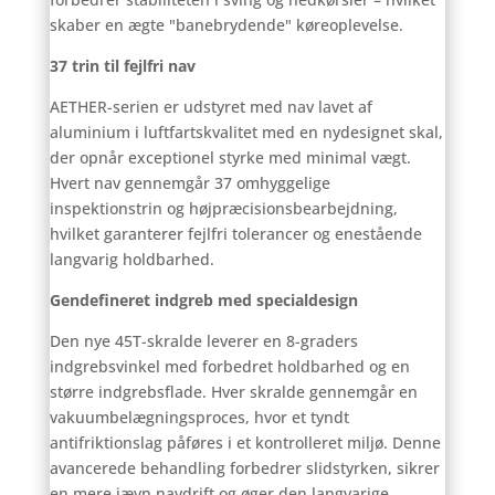
skaber en ægte "banebrydende" køreoplevelse.
37 trin til fejlfri nav
AETHER-serien er udstyret med nav lavet af
aluminium i luftfartskvalitet med en nydesignet skal,
der opnår exceptionel styrke med minimal vægt.
Hvert nav gennemgår 37 omhyggelige
inspektionstrin og højpræcisionsbearbejdning,
hvilket garanterer fejlfri tolerancer og enestående
langvarig holdbarhed.
Gendefineret indgreb med specialdesign
Den nye 45T-skralde leverer en 8-graders
indgrebsvinkel med forbedret holdbarhed og en
større indgrebsflade. Hver skralde gennemgår en
vakuumbelægningsproces, hvor et tyndt
antifriktionslag påføres i et kontrolleret miljø. Denne
avancerede behandling forbedrer slidstyrken, sikrer
en mere jævn navdrift og øger den langvarige