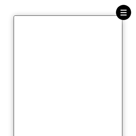
Forside
Cykeltasker
Cykeltøj
Cykler
Energi
Geargrupper
Shop
Hjul
Komponenter
Sko
Tilbehør
Værktøj
Wattmålere
Outlet