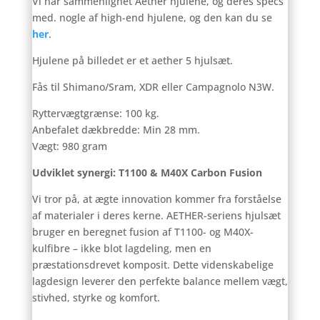
Vi har sammenlignet Aether hjulene, og deres specs
med. nogle af high-end hjulene, og den kan du se
her
.
Hjulene på billedet er et aether 5 hjulsæt.
Fås til Shimano/Sram, XDR eller Campagnolo N3W.
Ryttervægtgrænse: 100 kg.
Anbefalet dækbredde: Min 28 mm.
Vægt: 980 gram
Udviklet synergi: T1100 & M40X Carbon Fusion
Vi tror på, at ægte innovation kommer fra forståelse
af materialer i deres kerne. AETHER-seriens hjulsæt
bruger en beregnet fusion af T1100- og M40X-
kulfibre – ikke blot lagdeling, men en
præstationsdrevet komposit. Dette videnskabelige
lagdesign leverer den perfekte balance mellem vægt,
stivhed, styrke og komfort.