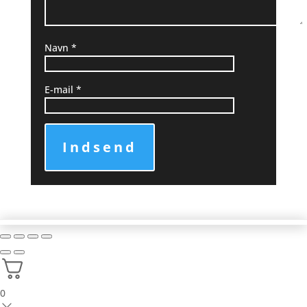
Navn
*
E-mail
*
Indsend
0