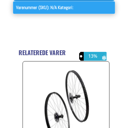
Varenummer (SKU):
N/A
Kategori:
Hjul
RELATEREDE VARER
57%
13%