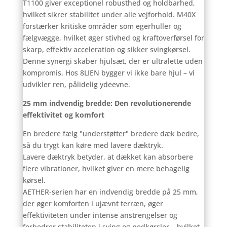
T1100 giver exceptionel robusthed og holdbarhed,
hvilket sikrer stabilitet under alle vejforhold. M40X
forstærker kritiske områder som egerhuller og
fælgvægge, hvilket øger stivhed og kraftoverførsel for
skarp, effektiv acceleration og sikker svingkørsel.
Denne synergi skaber hjulsæt, der er ultralette uden
kompromis. Hos 8LIEN bygger vi ikke bare hjul – vi
udvikler ren, pålidelig ydeevne.
25 mm indvendig bredde: Den revolutionerende
effektivitet og komfort
En bredere fælg "understøtter" bredere dæk bedre,
så du trygt kan køre med lavere dæktryk.
Lavere dæktryk betyder, at dækket kan absorbere
flere vibrationer, hvilket giver en mere behagelig
kørsel.
AETHER-serien har en indvendig bredde på 25 mm,
der øger komforten i ujævnt terræn, øger
effektiviteten under intense anstrengelser og
forbedrer stabiliteten i sving og nedkørsler – hvilket