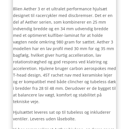
8lien Aether 3 er et ultralet performance hjulsæt
designet til racercykler med discbremser. Det er en
del af Aether serien, som kombinerer en 25 mm
indvendig bredde og en 34 mm udvendig bredde
med et optimeret kulfiber-laminat for at holde
vægten nede omkring 980 gram for sættet. Aether 3
modellen har en lav profil med 30 mm for og 35 mm
bagfælg, hvilket giver hurtig accelleration, lav
rotationstræghed og god respons ved klatring og
acceleretion. Hjulene bruger carbon aerospokes med
T-head design, 45T rachet nav med keramiske lejer
og er kompatibel med både clincher og tubeless dæk
i bredder fra 28 til 48 mm. Derudover er de bygget til
at balancere lav vægt, komfort og stabilitet på
tekniske veje.
Hjulsættet leveres sat op til tubeless og inkluderer
ventiler. Leveres uden låsebolte.