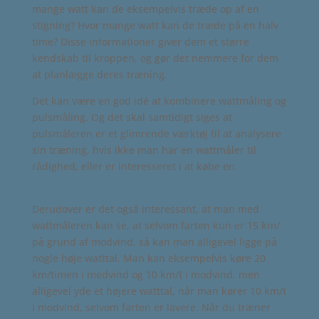
mange watt kan de eksempelvis træde op af en
stigning? Hvor mange watt kan de træde på en halv
time? Disse informationer giver dem et større
kendskab til kroppen, og gør det nemmere for dem
at planlægge deres træning.
Det kan være en god idé at kombinere wattmåling og
pulsmåling. Og det skal samtidigt siges at
pulsmåleren er et glimrende værktøj til at analysere
sin træning, hvis ikke man har en wattmåler til
rådighed, eller er interesseret i at købe en.
Derudover er det også interessant, at man med
wattmåleren kan se, at selvom farten kun er 15 km/
på grund af modvind, så kan man alligevel ligge på
nogle høje watttal. Man kan eksempelvis køre 20
km/timen i medvind og 10 km/t i modvind, men
alligevel yde et højere watttal, når man kører 10 km/t
i modvind, selvom farten er lavere. Når du træner