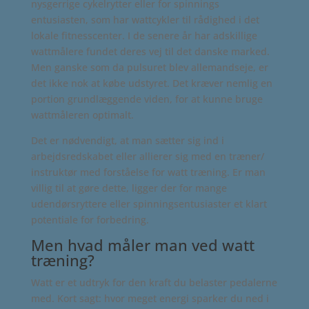
nysgerrige cykelrytter eller for spinnings
entusiasten, som har wattcykler til rådighed i det
lokale fitnesscenter. I de senere år har adskillige
wattmålere fundet deres vej til det danske marked.
Men ganske som da pulsuret blev allemandseje, er
det ikke nok at købe udstyret. Det kræver nemlig en
portion grundlæggende viden, for at kunne bruge
wattmåleren optimalt.
Det er nødvendigt, at man sætter sig ind i
arbejdsredskabet eller allierer sig med en træner/
instruktør med forståelse for watt træning. Er man
villig til at gøre dette, ligger der for mange
udendørsryttere eller spinningsentusiaster et klart
potentiale for forbedring.
Men hvad måler man ved watt
træning?
Watt er et udtryk for den kraft du belaster pedalerne
med. Kort sagt: hvor meget energi sparker du ned i