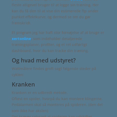
fleste alligevel bruger til at logge sin træning. Her
kan du få den til at vise din estimerede ftp under
punket effektkurve, og dermed se om du gør
fremskridt.
Et program jeg har haft stor fornøjelse af at bruge er
xertonline
, som indeholder detaljerede
træningsplaner, profiler, og et ret udførligt
dashboard, hvor du kan tracke din træning.
Og hvad med udstyret?
Wattmålere findes groft sagt følgende steder på
cyklen:
Kranken
Kranken er en udbredt metode.
Oftest en spider, hvorpå du kan montere klingerne.
Pedalarmen skal så monteres på spideren. (den del
som ikke har akslen)
Det kræver selvsagt at spideren kan udskiftes,