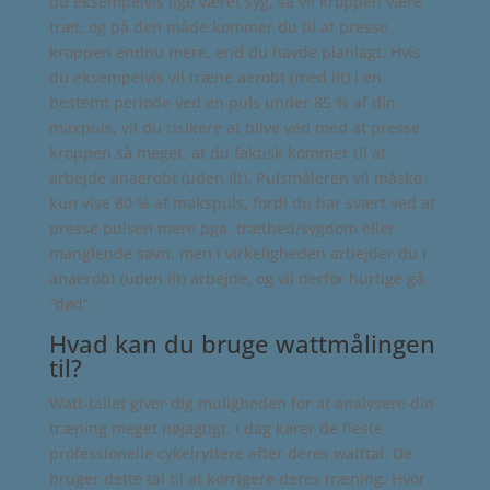
du eksempelvis lige været syg, så vil kroppen være
træt, og på den måde kommer du til at presse
kroppen endnu mere, end du havde planlagt. Hvis
du eksempelvis vil træne aerobt (med ilt) i en
bestemt periode ved en puls under 85 % af din
maxpuls, vil du risikere at blive ved med at presse
kroppen så meget, at du faktisk kommer til at
arbejde anaerobt (uden ilt). Pulsmåleren vil måske
kun vise 80 % af makspuls, fordi du har svært ved at
presse pulsen mere pga. træthed/sygdom eller
manglende søvn, men i virkeligheden arbejder du i
anaerobt (uden ilt) arbejde, og vil derfor hurtige gå
”død”.
Hvad kan du bruge wattmålingen
til?
Watt-tallet giver dig muligheden for at analysere din
træning meget nøjagtigt. I dag kører de fleste
professionelle cykelryttere efter deres watttal. De
bruger dette tal til at korrigere deres træning. Hvor