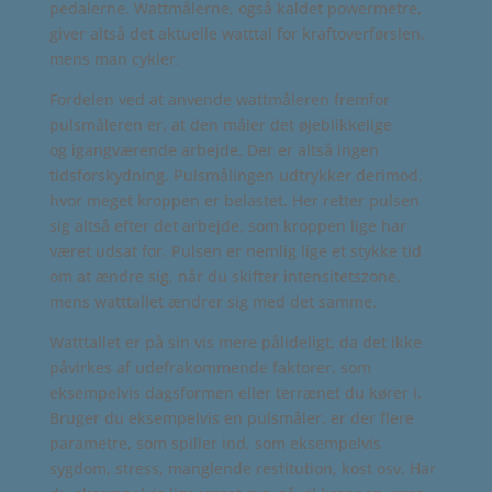
pedalerne. Wattmålerne, også kaldet powermetre,
giver altså det aktuelle watttal for kraftoverførslen,
mens man cykler.
Fordelen ved at anvende wattmåleren fremfor
pulsmåleren er, at den måler det øjeblikkelige
og igangværende arbejde. Der er altså ingen
tidsforskydning. Pulsmålingen udtrykker derimod,
hvor meget kroppen er belastet. Her retter pulsen
sig altså efter det arbejde, som kroppen lige har
været udsat for. Pulsen er nemlig lige et stykke tid
om at ændre sig, når du skifter intensitetszone,
mens watttallet ændrer sig med det samme.
Watttallet er på sin vis mere pålideligt, da det ikke
påvirkes af udefrakommende faktorer, som
eksempelvis dagsformen eller terrænet du kører i.
Bruger du eksempelvis en pulsmåler, er der flere
parametre, som spiller ind, som eksempelvis
sygdom, stress, manglende restitution, kost osv. Har