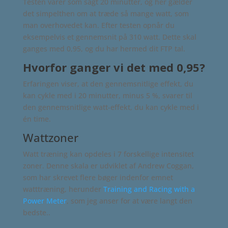
Testen varer som sagt 20 minutter, og her gælder
det simpelthen om at træde så mange watt, som
man overhovedet kan. Efter testen opnår du
eksempelvis et gennemsnit på 310 watt. Dette skal
ganges med 0,95, og du har hermed dit FTP tal.
Hvorfor ganger vi det med 0,95?
Erfaringen viser, at den gennemsnitlige effekt, du
kan cykle med i 20 minutter, minus 5 %, svarer til
den gennemsnitlige watt-effekt, du kan cykle med i
én time.
Wattzoner
Watt træning kan opdeles i 7 forskellige intensitet
zoner. Denne skala er udviklet af Andrew Coggan,
som har skrevet flere bøger indenfor emnet
watttræning, herunder
Training and Racing with a
Power Meter
, som jeg anser for at være langt den
bedste..