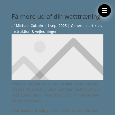
Forside
Cykeltasker
Cykeltøj
Få mere ud af din watttræning
Cykler
Energi
Geargrupper
af
Michael Cubbin
|
1 sep, 2025
|
Generelle artikler
,
Shop
Instruktion & vejledninger
Hjul
Komponenter
Sko
Tilbehør
Værktøj
Wattmålere
Outlet
Hvad går det der watt-træning egentlig ud på? Og
hvad får du egentlig ud af det? Læs med her, hvor vi
også guider dig til, hvordan du selv kan træne watt
på din egen cykel.
Watt-baseret træning er et stærkt redskab for den