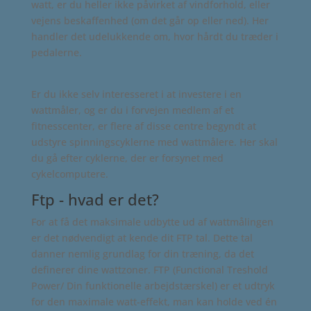
watt, er du heller ikke påvirket af vindforhold, eller
vejens beskaffenhed (om det går op eller ned). Her
handler det udelukkende om, hvor hårdt du træder i
pedalerne.
Er du ikke selv interesseret i at investere i en
wattmåler, og er du i forvejen medlem af et
fitnesscenter, er flere af disse centre begyndt at
udstyre spinningscyklerne med wattmålere. Her skal
du gå efter cyklerne, der er forsynet med
cykelcomputere.
Ftp - hvad er det?
For at få det maksimale udbytte ud af wattmålingen
er det nødvendigt at kende dit FTP tal. Dette tal
danner nemlig grundlag for din træning, da det
definerer dine wattzoner. FTP (Functional Treshold
Power/ Din funktionelle arbejdstærskel) er et udtryk
for den maximale watt-effekt, man kan holde ved én