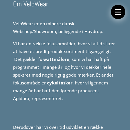
Om VeloWear
Forside
Cykeltasker
Cykeltøj
Cykler
Energi
VeloWear er en mindre dansk
Geargrupper
Webshop/Showroom, beliggende i Havdrup.
Shop
Hjul
Vi har en række fokusområder, hvor vi altid sikrer
Komponenter
Sko
at have et bredt produktsortiment tilgængeligt.
Tilbehør
Det gælder fx
wattmålere
, som vi har haft på
Værktøj
Wattmålere
programmet i mange år, og hvor vi dækker hele
Outlet
spektret med nogle rigtig gode mærker. Et andet
fokusområde er
cykeltasker
, hvor vi igennem
mange år har haft den førende producent
Apidura, repræsenteret.
Derudover har vi over tid udviklet en række